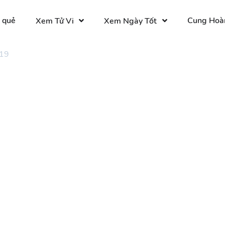
 quẻ
Cung Hoà
Xem Tử Vi
Xem Ngày Tốt
 19