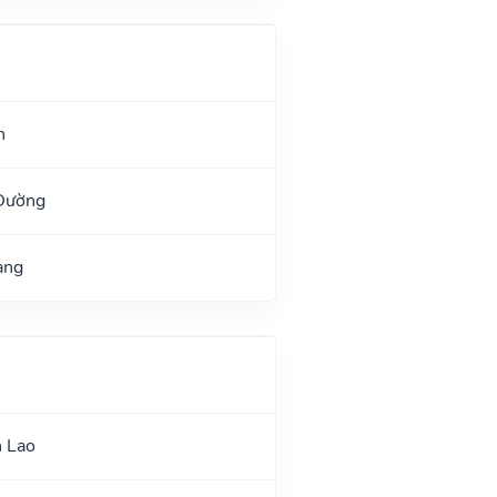
h
 Đường
ang
n Lao