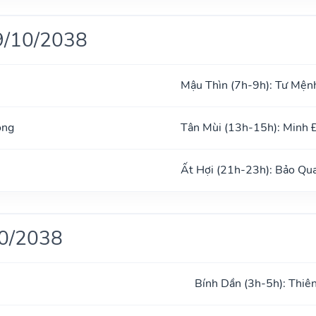
9/10/2038
Mậu Thìn (7h-9h): Tư Mện
ong
Tân Mùi (13h-15h): Minh
Ất Hợi (21h-23h): Bảo Qu
10/2038
Bính Dần (3h-5h): Thiê