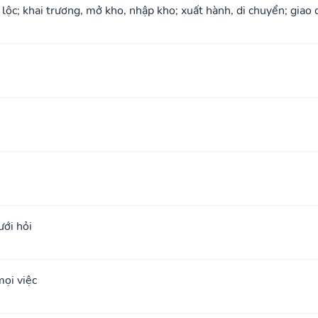
 lộc; khai trương, mở kho, nhập kho; xuất hành, di chuyển; giao 
ưới hỏi
ọi việc