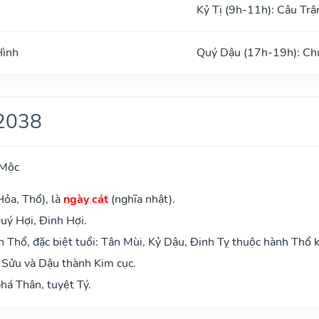
Kỷ Tị (9h-11h): Câu Trậ
Hình
Quý Dậu (17h-19h): Ch
2038
 Mộc
Hỏa, Thổ), là
ngày cát
(nghĩa nhật).
uý Hợi, Đinh Hợi.
Thổ, đặc biệt tuổi: Tân Mùi, Kỷ Dậu, Đinh Tỵ thuộc hành Thổ 
 Sửu và Dậu thành Kim cục.
há Thân, tuyệt Tý.