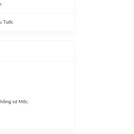
n
u Tước
không sợ Mộc.