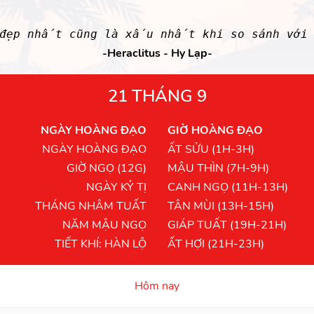
đẹp nhất cũng là xấu nhất khi so sánh với 
-Heraclitus - Hy Lạp-
21 THÁNG 9
NGÀY HOÀNG ĐẠO
GIỜ HOÀNG ĐẠO
NGÀY HOÀNG ĐẠO
ẤT SỬU (1H-3H)
GIỜ NGỌ (12G)
MẬU THÌN (7H-9H)
NGÀY KỶ TỊ
CANH NGỌ (11H-13H)
THÁNG NHÂM TUẤT
TÂN MÙI (13H-15H)
NĂM MẬU NGỌ
GIÁP TUẤT (19H-21H)
TIẾT KHÍ: HÀN LỘ
ẤT HỢI (21H-23H)
Hôm nay