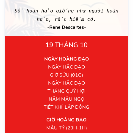
Số hoàn hảo giống như người hoàn
hảo, rất hiếm có.
-Rene Descartes-
19 THÁNG 10
NGÀY HOÀNG ĐẠO
NGÀY HẮC ĐẠO
GIỜ SỬU (01G)
NGÀY HẮC ĐẠO
THÁNG QUÝ HỢI
NĂM MẬU NGỌ
TIẾT KHÍ: LẬP ĐÔNG
GIỜ HOÀNG ĐẠO
MẬU TÝ (23H-1H)