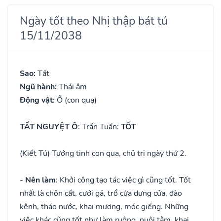
Ngày tốt theo Nhị thập bát tú
15/11/2038
Sao:
Tất
Ngũ hành:
Thái âm
Động vật:
Ô (con quạ)
TẤT NGUYỆT Ô
: Trần Tuấn:
TỐT
(Kiết Tú) Tướng tinh con quạ, chủ trị ngày thứ 2.
- Nên làm
: Khởi công tạo tác việc gì cũng tốt. Tốt
nhất là chôn cất, cưới gả, trổ cửa dựng cửa, đào
kênh, tháo nước, khai mương, móc giếng. Những
việc khác cũng tốt như làm ruộng, nuôi tằm, khai