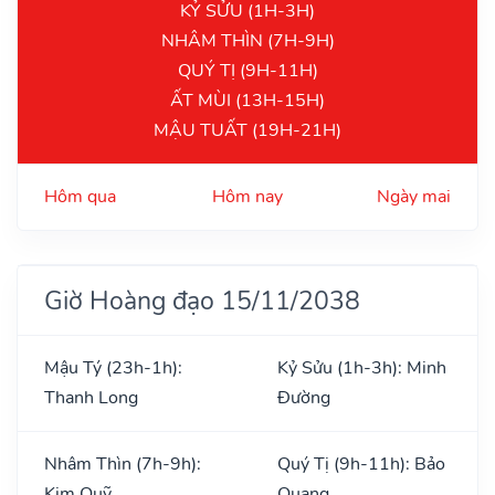
KỶ SỬU (1H-3H)
NHÂM THÌN (7H-9H)
QUÝ TỊ (9H-11H)
ẤT MÙI (13H-15H)
MẬU TUẤT (19H-21H)
Hôm qua
Hôm nay
Ngày mai
Giờ Hoàng đạo 15/11/2038
Mậu Tý (23h-1h):
Kỷ Sửu (1h-3h): Minh
Thanh Long
Đường
Nhâm Thìn (7h-9h):
Quý Tị (9h-11h): Bảo
Kim Quỹ
Quang