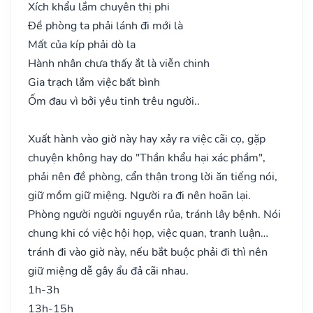
Xích khẩu lắm chuyên thị phi
Đề phòng ta phải lánh đi mới là
Mất của kíp phải dò la
Hành nhân chưa thấy ắt là viễn chinh
Gia trạch lắm việc bất bình
Ốm đau vì bởi yêu tinh trêu người..
Xuất hành vào giờ này hay xảy ra việc cãi cọ, gặp
chuyện không hay do "Thần khẩu hại xác phầm",
phải nên đề phòng, cẩn thận trong lời ăn tiếng nói,
giữ mồm giữ miệng. Người ra đi nên hoãn lại.
Phòng người người nguyền rủa, tránh lây bệnh. Nói
chung khi có việc hội họp, việc quan, tranh luận…
tránh đi vào giờ này, nếu bắt buộc phải đi thì nên
giữ miệng dễ gây ẩu đả cãi nhau.
1h-3h
13h-15h