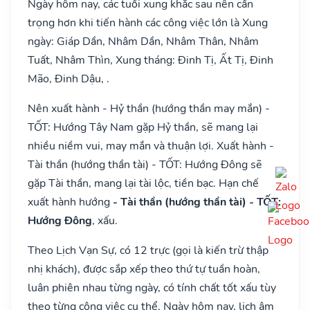
Ngày hôm nay, các tuổi xung khắc sau nên cẩn
trọng hơn khi tiến hành các công việc lớn là Xung
ngày: Giáp Dần, Nhâm Dần, Nhâm Thân, Nhâm
Tuất, Nhâm Thìn, Xung tháng: Đinh Tị, Ất Tị, Đinh
Mão, Đinh Dậu, .
Nên xuất hành - Hỷ thần (hướng thần may mắn) -
TỐT: Hướng Tây Nam gặp Hỷ thần, sẽ mang lại
nhiều niềm vui, may mắn và thuận lợi. Xuất hành -
Tài thần (hướng thần tài) - TỐT: Hướng Đông sẽ
gặp Tài thần, mang lại tài lộc, tiền bạc. Hạn chế
xuất hành hướng
- Tài thần (hướng thần tài) - TỐT:
Hướng Đông
, xấu.
Theo Lịch Vạn Sự, có 12 trực (gọi là kiến trừ thập
nhị khách), được sắp xếp theo thứ tự tuần hoàn,
luân phiên nhau từng ngày, có tính chất tốt xấu tùy
theo từng công việc cụ thể. Ngày hôm nay, lịch âm