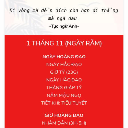
Đi vòng mà đến đích còn hơn đi thẳng
mà ngã đau.
-Tục ngữ Anh-
1 THÁNG 11 (NGÀY RẰM)
NGÀY HOÀNG ĐẠO
NGÀY HẮC ĐẠO
GIỜ TÝ (23G)
NGÀY HẮC ĐẠO
THÁNG GIÁP TÝ
NĂM MẬU NGỌ
TIẾT KHÍ: TIỂU TUYẾT
GIỜ HOÀNG ĐẠO
NHÂM DẦN (3H-5H)