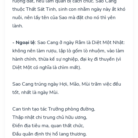
ruộng đất, nếu làm quan bị cách chức. Sao Cang
thuộc Thất Sát Tinh, sinh con nhằm ngày này ắt khó
nuôi, nên lấy tên của Sao mà đặt cho nó thì yên
lành.
- Ngoại lệ
: Sao Cang ở ngày Rằm là Diệt Một Nhật:
không nên làm rượu, lập lò gốm lò nhuộm, vào làm
hành chính, thừa kế sự nghiệp, đại kỵ đi thuyền (vì
Diệt Một có nghĩa là chìm mất).
Sao Cang trúng ngày Hợi, Mão, Mùi trăm việc đều
tốt, nhất là ngày Mùi.
Can tinh tạo tác Trưởng phòng đường,
Thập nhật chi trung chủ hữu ương,
Điền địa tiêu ma, quan thất chức,
Đầu quân định thị hổ lang thương.