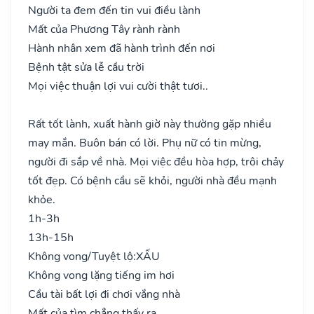
Người ta đem đến tin vui điều lành
Mất của Phương Tây rành rành
Hành nhân xem đã hành trình đến nơi
Bệnh tật sửa lễ cầu trời
Mọi việc thuận lợi vui cười thật tươi..
Rất tốt lành, xuất hành giờ này thường gặp nhiều
may mắn. Buôn bán có lời. Phụ nữ có tin mừng,
người đi sắp về nhà. Mọi việc đều hòa hợp, trôi chảy
tốt đẹp. Có bệnh cầu sẽ khỏi, người nhà đều mạnh
khỏe.
1h-3h
13h-15h
Không vong/Tuyệt lộ:
XẤU
Không vong lặng tiếng im hơi
Cầu tài bất lợi đi chơi vắng nhà
Mất của tìm chẳng thấy ra