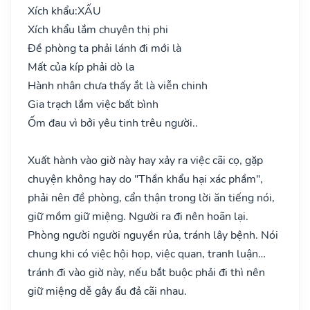
Xích khẩu:
XẤU
Xích khẩu lắm chuyên thị phi
Đề phòng ta phải lánh đi mới là
Mất của kíp phải dò la
Hành nhân chưa thấy ắt là viễn chinh
Gia trạch lắm việc bất bình
Ốm đau vì bởi yêu tinh trêu người..
Xuất hành vào giờ này hay xảy ra việc cãi cọ, gặp
chuyện không hay do "Thần khẩu hại xác phầm",
phải nên đề phòng, cẩn thận trong lời ăn tiếng nói,
giữ mồm giữ miệng. Người ra đi nên hoãn lại.
Phòng người người nguyền rủa, tránh lây bệnh. Nói
chung khi có việc hội họp, việc quan, tranh luận…
tránh đi vào giờ này, nếu bắt buộc phải đi thì nên
giữ miệng dễ gây ẩu đả cãi nhau.