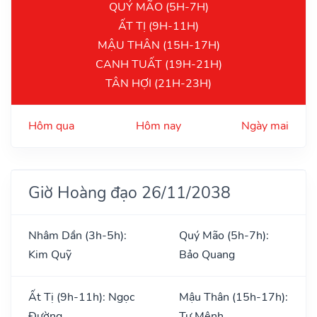
QUÝ MÃO (5H-7H)
ẤT TỊ (9H-11H)
MẬU THÂN (15H-17H)
CANH TUẤT (19H-21H)
TÂN HỢI (21H-23H)
Hôm qua
Hôm nay
Ngày mai
Giờ Hoàng đạo 26/11/2038
Nhâm Dần (3h-5h):
Quý Mão (5h-7h):
Kim Quỹ
Bảo Quang
Ất Tị (9h-11h): Ngọc
Mậu Thân (15h-17h):
Đường
Tư Mệnh