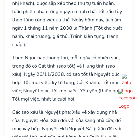
nhị khách), được sắp xếp theo thứ tự tuần hoàn,
luân phiên nhau từng ngày, có tính chất tốt xấu tùy
theo từng công việc cụ thể. Ngày hôm nay, lịch âm
ngày 1 tháng 11 năm 2038 là Thành (Tốt cho xuất
hành, khai trương, giá thú. Tránh kiện tụng, tranh
chấp.).
Theo Ngọc hạp thông thư, mỗi ngày có nhiều sao,
trong đó có Cát tinh (sao tốt) và Hung tinh (sao
xấu). Ngày 26/11/2038, có sao tốt là Nguyệt đức
hợp: Tốt mọi việc, kỵ tố tụng; Cát Khánh: Tốt mọi
việc; Nguyệt giải: Tốt mọi việc; Yếu yên (thiên quý):
Tốt mọi việc, nhất là cưới hỏi;
Các sao xấu là Nguyệt phá: Xấu về xây dựng nhà
cửa; Nguyệt Hỏa: Xấu đối với sửa sang nhà cửa; đổ
mái; xây bếp; Nguyệt Hư (Nguyệt Sát): Xấu đối với
việc giá thú, mở cửa, mở hàng; Ngũ Quỹ: Kỵ xuất