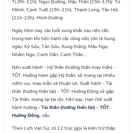
Tị (9h-11h): Ngọc Đường, Mậu Thân (15h-17h): Tư
Mệnh, Canh Tuất (19h-21h): Thanh Long, Tân Hợi
(21h-23h): Minh Đường
Ngày hôm nay, các tuổi xung khắc sau nên cẩn
trọng hơn khi tiến hành các công việc lớn là Xung
ngày: Kỷ Sửu, Tân Sửu, Xung tháng: Mậu Ngọ,
Nhâm Ngọ, Canh Dần, Canh Thân, .
Nên xuất hành - Hỷ thần (hướng thần may mắn) -
TỐT: Hướng Nam gặp Hỷ thần, sẽ mang lại nhiều
niềm vui, may mắn và thuận lợi. Xuất hành - Tài
thần (hướng thần tài) - TỐT: Hướng Đông sẽ gặp
Tài thần, mang lại tài lộc, tiền bạc. Hạn chế xuất
hành hướng
- Tài thần (hướng thần tài) - TỐT:
Hướng Đông
, xấu.
Theo Lịch Vạn Sự, có 12 trực (gọi là kiến trừ thập