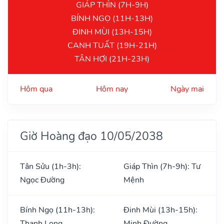
GIÁP THÌN (7H-9H)
BÍNH NGỌ (11H-13H)
ĐINH MÙI (13H-15H)
CANH TUẤT (19H-21H)
TÂN HỢI (21H-23H)
Hôm qua
Hôm nay
Ngày mai
Giờ Hoàng đạo 10/05/2038
Tân Sửu (1h-3h):
Giáp Thìn (7h-9h): Tư
Ngọc Đường
Mệnh
Bính Ngọ (11h-13h):
Đinh Mùi (13h-15h):
Thanh Long
Minh Đường