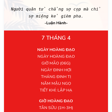
Người quân tử chẳng sợ cọp mà chỉ
sợ miệng kẻ gièm pha.
-Luận Hành-
7 THÁNG 4
NGÀY HOÀNG ĐẠO
NGÀY HOÀNG ĐẠO
GIỜ MÃO (06G)
NGÀY ĐINH HỢI
THÁNG ĐINH TỊ
NĂM MẬU NGỌ
TIẾT KHÍ: LẬP HẠ
GIỜ HOÀNG ĐẠO
TÂN SỬU (1H-3H)