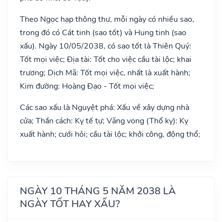
Theo Ngọc hạp thông thư, mỗi ngày có nhiều sao,
trong đó có Cát tinh (sao tốt) và Hung tinh (sao
xấu). Ngày 10/05/2038, có sao tốt là Thiên Quý:
Tốt mọi việc; Địa tài: Tốt cho việc cầu tài lộc; khai
trương; Dịch Mã: Tốt mọi việc, nhất là xuất hành;
Kim đường: Hoàng Đạo - Tốt mọi việc;
Các sao xấu là Nguyệt phá: Xấu về xây dựng nhà
cửa; Thần cách: Kỵ tế tự; Vãng vong (Thổ kỵ): Kỵ
xuất hành; cưới hỏi; cầu tài lộc; khởi công, động thổ;
NGÀY 10 THÁNG 5 NĂM 2038 LÀ
NGÀY TỐT HAY XẤU?