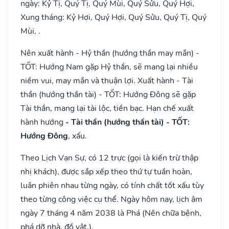
ngày: Kỷ Tị, Quý Tị, Quý Mùi, Quý Sửu, Quý Hợi,
Xung tháng: Kỷ Hợi, Quý Hợi, Quý Sửu, Quý Tị, Quý
Mùi, .
Nên xuất hành - Hỷ thần (hướng thần may mắn) -
TỐT: Hướng Nam gặp Hỷ thần, sẽ mang lại nhiều
niềm vui, may mắn và thuận lợi. Xuất hành - Tài
thần (hướng thần tài) - TỐT: Hướng Đông sẽ gặp
Tài thần, mang lại tài lộc, tiền bạc. Hạn chế xuất
hành hướng
- Tài thần (hướng thần tài) - TỐT:
Hướng Đông
, xấu.
Theo Lịch Vạn Sự, có 12 trực (gọi là kiến trừ thập
nhị khách), được sắp xếp theo thứ tự tuần hoàn,
luân phiên nhau từng ngày, có tính chất tốt xấu tùy
theo từng công việc cụ thể. Ngày hôm nay, lịch âm
ngày 7 tháng 4 năm 2038 là Phá (Nên chữa bệnh,
phá dỡ nhà, đồ vật.).