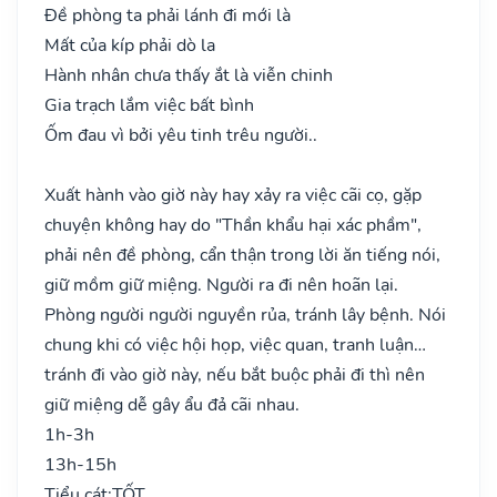
Đề phòng ta phải lánh đi mới là
Mất của kíp phải dò la
Hành nhân chưa thấy ắt là viễn chinh
Gia trạch lắm việc bất bình
Ốm đau vì bởi yêu tinh trêu người..
Xuất hành vào giờ này hay xảy ra việc cãi cọ, gặp
chuyện không hay do "Thần khẩu hại xác phầm",
phải nên đề phòng, cẩn thận trong lời ăn tiếng nói,
giữ mồm giữ miệng. Người ra đi nên hoãn lại.
Phòng người người nguyền rủa, tránh lây bệnh. Nói
chung khi có việc hội họp, việc quan, tranh luận…
tránh đi vào giờ này, nếu bắt buộc phải đi thì nên
giữ miệng dễ gây ẩu đả cãi nhau.
1h-3h
13h-15h
Tiểu cát:
TỐT