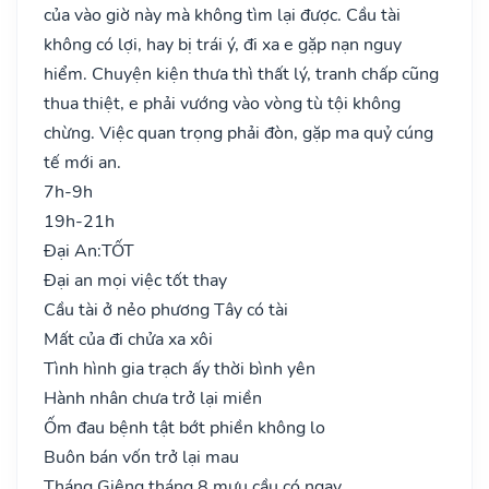
của vào giờ này mà không tìm lại được. Cầu tài
không có lợi, hay bị trái ý, đi xa e gặp nạn nguy
hiểm. Chuyện kiện thưa thì thất lý, tranh chấp cũng
thua thiệt, e phải vướng vào vòng tù tội không
chừng. Việc quan trọng phải đòn, gặp ma quỷ cúng
tế mới an.
7h-9h
19h-21h
Đại An:
TỐT
Đại an mọi việc tốt thay
Cầu tài ở nẻo phương Tây có tài
Mất của đi chửa xa xôi
Tình hình gia trạch ấy thời bình yên
Hành nhân chưa trở lại miền
Ốm đau bệnh tật bớt phiền không lo
Buôn bán vốn trở lại mau
Tháng Giêng tháng 8 mưu cầu có ngay..