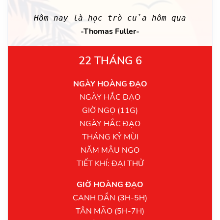
Hôm nay là học trò của hôm qua
-Thomas Fuller-
22 THÁNG 6
NGÀY HOÀNG ĐẠO
NGÀY HẮC ĐẠO
GIỜ NGỌ (11G)
NGÀY HẮC ĐẠO
THÁNG KỶ MÙI
NĂM MẬU NGỌ
TIẾT KHÍ: ĐẠI THỬ
GIỜ HOÀNG ĐẠO
CANH DẦN (3H-5H)
TÂN MÃO (5H-7H)