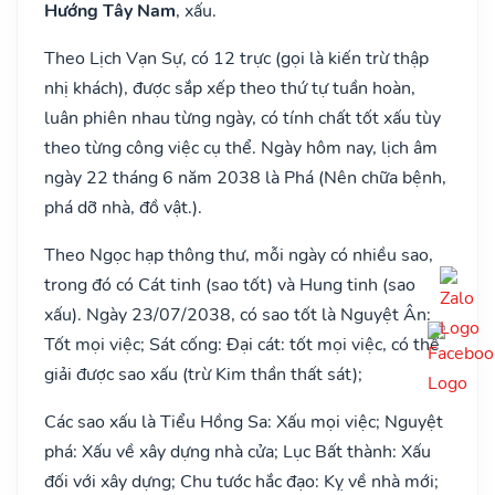
Hướng Tây Nam
, xấu.
Theo Lịch Vạn Sự, có 12 trực (gọi là kiến trừ thập
nhị khách), được sắp xếp theo thứ tự tuần hoàn,
luân phiên nhau từng ngày, có tính chất tốt xấu tùy
theo từng công việc cụ thể. Ngày hôm nay, lịch âm
ngày 22 tháng 6 năm 2038 là Phá (Nên chữa bệnh,
phá dỡ nhà, đồ vật.).
Theo Ngọc hạp thông thư, mỗi ngày có nhiều sao,
trong đó có Cát tinh (sao tốt) và Hung tinh (sao
xấu). Ngày 23/07/2038, có sao tốt là Nguyệt Ân:
Tốt mọi việc; Sát cống: Đại cát: tốt mọi việc, có thể
giải được sao xấu (trừ Kim thần thất sát);
Các sao xấu là Tiểu Hồng Sa: Xấu mọi việc; Nguyệt
phá: Xấu về xây dựng nhà cửa; Lục Bất thành: Xấu
đối với xây dựng; Chu tước hắc đạo: Kỵ về nhà mới;