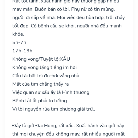
Rất tốt lành, xuất hành giờ này thường gặp nhiều
may mắn. Buôn bán có lời. Phụ nữ có tin mừng,
người đi sắp về nhà. Mọi việc đều hòa hợp, trôi chảy
tốt đẹp. Có bệnh cầu sẽ khỏi, người nhà đều mạnh
khỏe.
5h-7h
17h-19h
Không vong/Tuyệt lộ:
XẤU
Không vong lặng tiếng im hơi
Cầu tài bất lợi đi chơi vắng nhà
Mất của tìm chẳng thấy ra
Việc quan sự xấu ấy là Hình thương
Bệnh tật ắt phải lo lường
Vì lời nguyền rủa tìm phương giải trừ..
Đây là giờ Đại Hung, rất xấu. Xuất hành vào giờ này
thì mọi chuyện đều không may, rất nhiều người mất