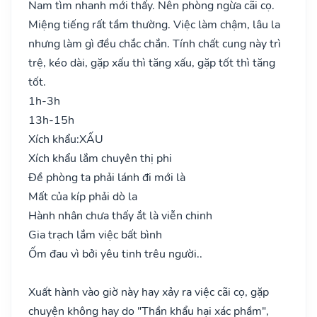
Nam tìm nhanh mới thấy. Nên phòng ngừa cãi cọ.
Miệng tiếng rất tầm thường. Việc làm chậm, lâu la
nhưng làm gì đều chắc chắn. Tính chất cung này trì
trệ, kéo dài, gặp xấu thì tăng xấu, gặp tốt thì tăng
tốt.
1h-3h
13h-15h
Xích khẩu:
XẤU
Xích khẩu lắm chuyên thị phi
Đề phòng ta phải lánh đi mới là
Mất của kíp phải dò la
Hành nhân chưa thấy ắt là viễn chinh
Gia trạch lắm việc bất bình
Ốm đau vì bởi yêu tinh trêu người..
Xuất hành vào giờ này hay xảy ra việc cãi cọ, gặp
chuyện không hay do "Thần khẩu hại xác phầm",