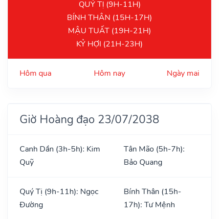
QUÝ TỊ (9H-11H)
BÍNH THÂN (15H-17H)
MẬU TUẤT (19H-21H)
KỶ HỢI (21H-23H)
Hôm qua
Hôm nay
Ngày mai
Giờ Hoàng đạo 23/07/2038
Canh Dần (3h-5h): Kim
Tân Mão (5h-7h):
Quỹ
Bảo Quang
Quý Tị (9h-11h): Ngọc
Bính Thân (15h-
Đường
17h): Tư Mệnh