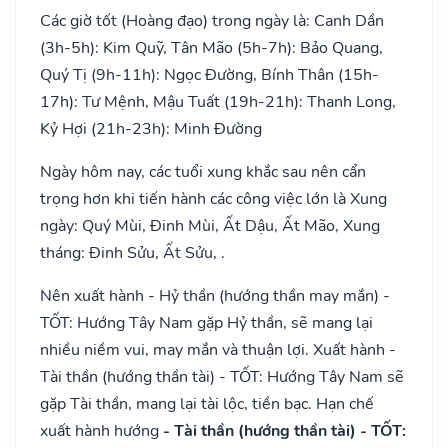
Các giờ tốt (Hoàng đạo) trong ngày là: Canh Dần
(3h-5h): Kim Quỹ, Tân Mão (5h-7h): Bảo Quang,
Quý Tị (9h-11h): Ngọc Đường, Bính Thân (15h-
17h): Tư Mệnh, Mậu Tuất (19h-21h): Thanh Long,
Kỷ Hợi (21h-23h): Minh Đường
Ngày hôm nay, các tuổi xung khắc sau nên cẩn
trọng hơn khi tiến hành các công việc lớn là Xung
ngày: Quý Mùi, Đinh Mùi, Ất Dậu, Ất Mão, Xung
tháng: Đinh Sửu, Ất Sửu, .
Nên xuất hành - Hỷ thần (hướng thần may mắn) -
TỐT: Hướng Tây Nam gặp Hỷ thần, sẽ mang lại
nhiều niềm vui, may mắn và thuận lợi. Xuất hành -
Tài thần (hướng thần tài) - TỐT: Hướng Tây Nam sẽ
gặp Tài thần, mang lại tài lộc, tiền bạc. Hạn chế
xuất hành hướng
- Tài thần (hướng thần tài) - TỐT: