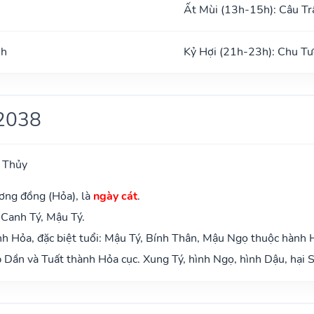
Ất Mùi (13h-15h): Câu Tr
nh
Kỷ Hợi (21h-23h): Chu Tư
2038
 Thủy
ơng đồng (Hỏa), là
ngày cát
.
 Canh Tý, Mậu Tý.
h Hỏa, đặc biệt tuổi: Mậu Tý, Bính Thân, Mậu Ngọ thuộc hành 
Dần và Tuất thành Hỏa cục. Xung Tý, hình Ngọ, hình Dậu, hại S