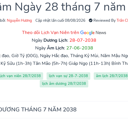
 âm Ngày 28 tháng 7 năm
 bởi:
Nguyễn Hương
Cập nhật lần cuối 08/08/2026
Reviewed By
Trần 
Theo dõi Lịch Vạn Niên trên
Ngày
Dương Lịch
:
28-07-2038
Ngày
Âm Lịch
:
27-06-2038
 đạo, Giờ Tý (00G), Ngày Hắc đạo, Tháng Kỷ Mùi, Năm Mậu Ngọ
Kỷ Sửu (1h-3h)
Tân Mão (5h-7h)
Giáp Ngọ (11h-13h)
Bính Th
lịch vạn niên 28/7/2038
lịch vạn sự 28-7-2038
âm lịch 28/7/2038
lịch âm dương 28/7/2038
 DƯƠNG THÁNG 7 NĂM 2038