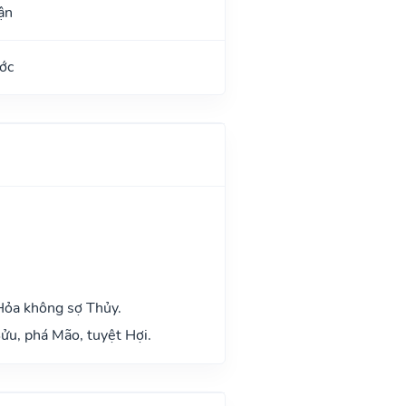
ận
ớc
Hỏa không sợ Thủy.
ửu, phá Mão, tuyệt Hợi.