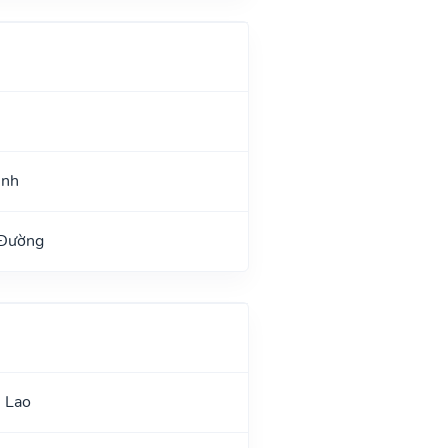
ệnh
 Đường
 Lao