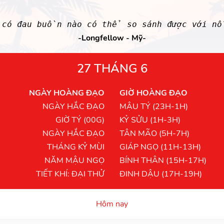
 có đau buồn nào có thể so sánh được với nỗ
-Longfellow - Mỹ-
27 THÁNG 6
NGÀY HOÀNG ĐẠO
GIỜ HOÀNG ĐẠO
NGÀY HẮC ĐẠO
MẬU TÝ (23H-1H)
GIỜ TÝ (00G)
KỶ SỬU (1H-3H)
NGÀY HẮC ĐẠO
TÂN MÃO (5H-7H)
THÁNG KỶ MÙI
GIÁP NGỌ (11H-13H)
NĂM MẬU NGỌ
BÍNH THÂN (15H-17H)
TIẾT KHÍ: ĐẠI THỬ
ĐINH DẬU (17H-19H)
Hôm nay