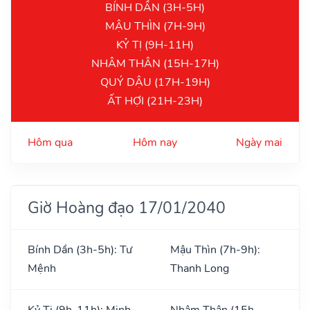
BÍNH DẦN (3H-5H)
MẬU THÌN (7H-9H)
KỶ TỊ (9H-11H)
NHÂM THÂN (15H-17H)
QUÝ DẬU (17H-19H)
ẤT HỢI (21H-23H)
Hôm qua
Hôm nay
Ngày mai
Giờ Hoàng đạo 17/01/2040
Bính Dần (3h-5h): Tư
Mậu Thìn (7h-9h):
Mệnh
Thanh Long
Kỷ Tị (9h-11h): Minh
Nhâm Thân (15h-