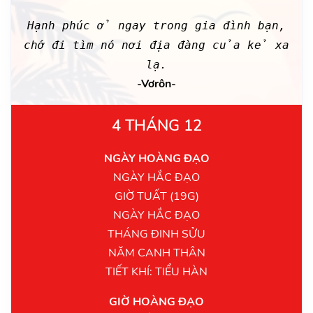
Hạnh phúc ở ngay trong gia đình bạn,
chớ đi tìm nó nơi địa đàng của kẻ xa
lạ.
-Vơrôn-
4 THÁNG 12
NGÀY HOÀNG ĐẠO
NGÀY HẮC ĐẠO
GIỜ TUẤT (19G)
NGÀY HẮC ĐẠO
THÁNG ĐINH SỬU
NĂM CANH THÂN
TIẾT KHÍ: TIỂU HÀN
GIỜ HOÀNG ĐẠO