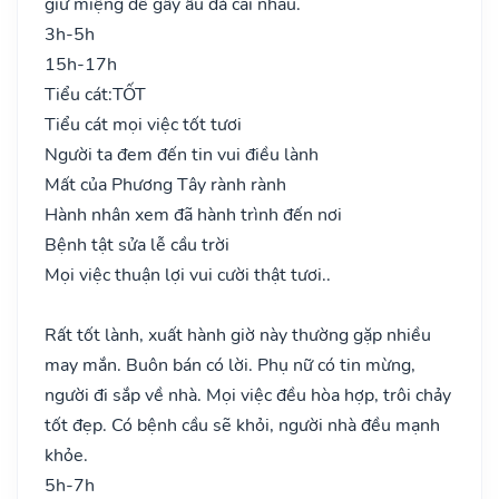
giữ miệng dễ gây ẩu đả cãi nhau.
3h-5h
15h-17h
Tiểu cát:
TỐT
Tiểu cát mọi việc tốt tươi
Người ta đem đến tin vui điều lành
Mất của Phương Tây rành rành
Hành nhân xem đã hành trình đến nơi
Bệnh tật sửa lễ cầu trời
Mọi việc thuận lợi vui cười thật tươi..
Rất tốt lành, xuất hành giờ này thường gặp nhiều
may mắn. Buôn bán có lời. Phụ nữ có tin mừng,
người đi sắp về nhà. Mọi việc đều hòa hợp, trôi chảy
tốt đẹp. Có bệnh cầu sẽ khỏi, người nhà đều mạnh
khỏe.
5h-7h