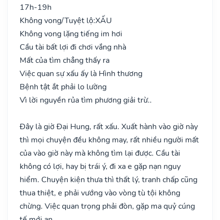
17h-19h
Không vong/Tuyệt lộ:
XẤU
Không vong lặng tiếng im hơi
Cầu tài bất lợi đi chơi vắng nhà
Mất của tìm chẳng thấy ra
Việc quan sự xấu ấy là Hình thương
Bệnh tật ắt phải lo lường
Vì lời nguyền rủa tìm phương giải trừ..
Đây là giờ Đại Hung, rất xấu. Xuất hành vào giờ này
thì mọi chuyện đều không may, rất nhiều người mất
của vào giờ này mà không tìm lại được. Cầu tài
không có lợi, hay bị trái ý, đi xa e gặp nạn nguy
hiểm. Chuyện kiện thưa thì thất lý, tranh chấp cũng
thua thiệt, e phải vướng vào vòng tù tội không
chừng. Việc quan trọng phải đòn, gặp ma quỷ cúng
tế mới an.