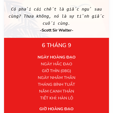
Có phải cái chết là giấc ngủ sau
cùng? Thưa không, nó là sự tỉnh giấc
cuối cùng.
-Scott Sir Walter-
6 THÁNG 9
NGÀY HOÀNG ĐẠO
NGÀY HẮC ĐẠO
GIỜ THÌN (08G)
NGÀY NHÂM THÂN
THÁNG BÍNH TUẤT
NĂM CANH THÂN
TIẾT KHÍ: HÀN LỘ
GIỜ HOÀNG ĐẠO