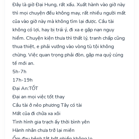
Đây là giờ Đại Hung, rất xấu. Xuất hành vào giờ này
thì mọi chuyện đều không may, rất nhiều người mất
của vào giờ này mà không tìm lại được. Cầu tài
không có lợi, hay bị trái ý, đi xa e gặp nạn nguy
hiểm. Chuyện kiện thưa thì thất lý, tranh chấp cũng
thua thiệt, e phải vướng vào vòng tù tội không
chừng. Việc quan trọng phải đòn, gặp ma quỷ cúng
tế mới an.
5h-7h
17h-19h
Đại An:
TỐT
Đại an mọi việc tốt thay
Cầu tài ở nẻo phương Tây có tài
Mất của đi chửa xa xôi
Tình hình gia trạch ấy thời bình yên
Hành nhân chưa trở lại miền
Ốm đau bệnh tật bớt phiền không lo