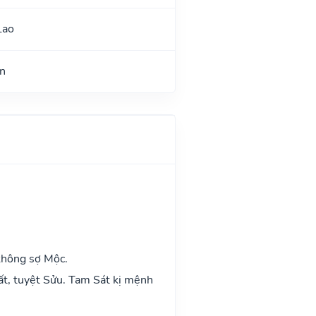
Lao
n
không sợ Mộc.
ất, tuyệt Sửu. Tam Sát kị mệnh