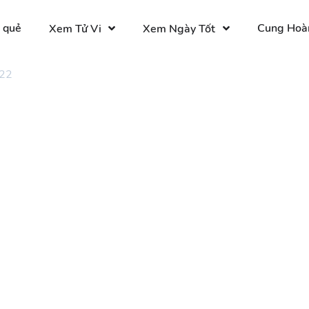
 quẻ
Cung Hoà
Xem Tử Vi
Xem Ngày Tốt
 22