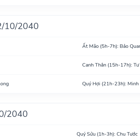
2/10/2040
Ất Mão (5h-7h): Bảo Qua
Canh Thân (15h-17h): T
Long
Quý Hợi (21h-23h): Minh
10/2040
Quý Sửu (1h-3h): Chu Tước