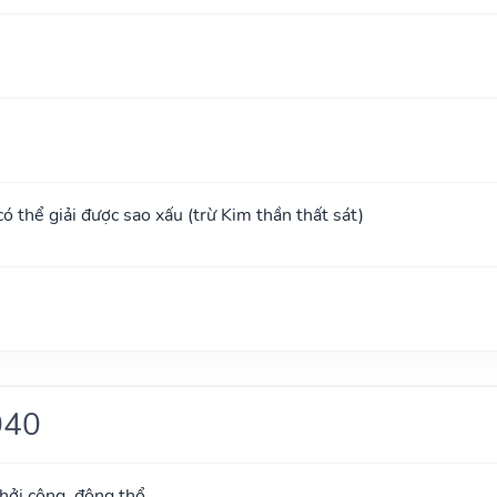
 có thể giải được sao xấu (trừ Kim thần thất sát)
040
khởi công, động thổ