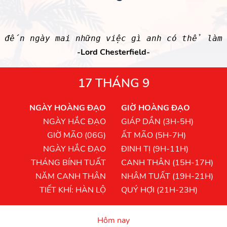
 đến ngày mai những việc gì anh có thể làm 
-Lord Chesterfield-
17 THÁNG 9
NGÀY HOÀNG ĐẠO
GIỜ HOÀNG ĐẠO
NGÀY HẮC ĐẠO
GIÁP DẦN (3H-5H)
GIỜ MÃO (06G)
ẤT MÃO (5H-7H)
NGÀY HẮC ĐẠO
ĐINH TỊ (9H-11H)
THÁNG BÍNH TUẤT
CANH THÂN (15H-17H)
NĂM CANH THÂN
NHÂM TUẤT (19H-21H)
TIẾT KHÍ: HÀN LỘ
QUÝ HỢI (21H-23H)
Hôm nay