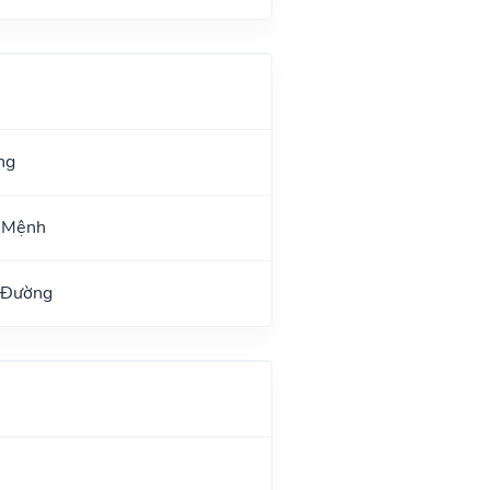
ng
ư Mệnh
 Đường