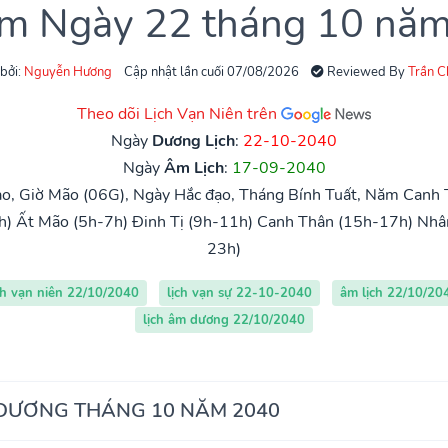
âm Ngày 22 tháng 10 nă
 bởi:
Nguyễn Hương
Cập nhật lần cuối 07/08/2026
Reviewed By
Trần 
Theo dõi Lịch Vạn Niên trên
Ngày
Dương Lịch
:
22-10-2040
Ngày
Âm Lịch
:
17-09-2040
o, Giờ Mão (06G), Ngày Hắc đạo, Tháng Bính Tuất, Năm Canh 
h)
Ất Mão (5h-7h)
Đinh Tị (9h-11h)
Canh Thân (15h-17h)
Nhâ
23h)
ch vạn niên 22/10/2040
lịch vạn sự 22-10-2040
âm lịch 22/10/20
lịch âm dương 22/10/2040
 DƯƠNG THÁNG 10 NĂM 2040