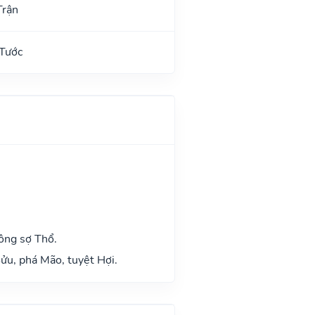
Trận
 Tước
ông sợ Thổ.
ửu, phá Mão, tuyệt Hợi.