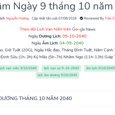
 âm Ngày 9 tháng 10 năm
 bởi:
Nguyễn Hương
Cập nhật lần cuối 07/08/2026
Reviewed By
Trần 
Theo dõi Lịch Vạn Niên trên
Ngày
Dương Lịch
:
09-10-2040
Ngày
Âm Lịch
:
04-09-2040
o, Giờ Tuất (20G), Ngày Hắc đạo, Tháng Bính Tuất, Năm Canh 
Đinh Sửu (1h-3h)
Kỷ Mão (5h-7h)
Nhâm Ngọ (11h-13h)
Giáp 
lịch vạn niên 9/10/2040
lịch vạn sự 9-10-2040
âm lịch 9/10/2040
lịch âm dương 9/10/2040
 DƯƠNG THÁNG 10 NĂM 2040