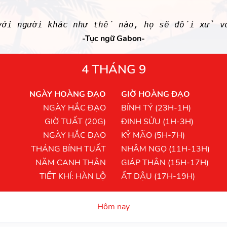
ới người khác như thế nào, họ sẽ đối xử vớ
-Tục ngữ Gabon-
4 THÁNG 9
NGÀY HOÀNG ĐẠO
GIỜ HOÀNG ĐẠO
NGÀY HẮC ĐẠO
BÍNH TÝ (23H-1H)
GIỜ TUẤT (20G)
ĐINH SỬU (1H-3H)
NGÀY HẮC ĐẠO
KỶ MÃO (5H-7H)
THÁNG BÍNH TUẤT
NHÂM NGỌ (11H-13H)
NĂM CANH THÂN
GIÁP THÂN (15H-17H)
TIẾT KHÍ: HÀN LỘ
ẤT DẬU (17H-19H)
Hôm nay