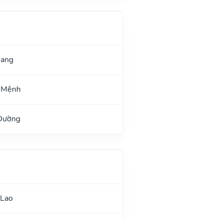
uang
 Mệnh
 Đường
 Lao