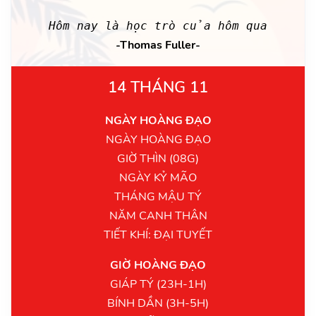
Hôm nay là học trò của hôm qua
-Thomas Fuller-
14 THÁNG 11
NGÀY HOÀNG ĐẠO
NGÀY HOÀNG ĐẠO
GIỜ THÌN (08G)
NGÀY KỶ MÃO
THÁNG MẬU TÝ
NĂM CANH THÂN
TIẾT KHÍ: ĐẠI TUYẾT
GIỜ HOÀNG ĐẠO
GIÁP TÝ (23H-1H)
BÍNH DẦN (3H-5H)