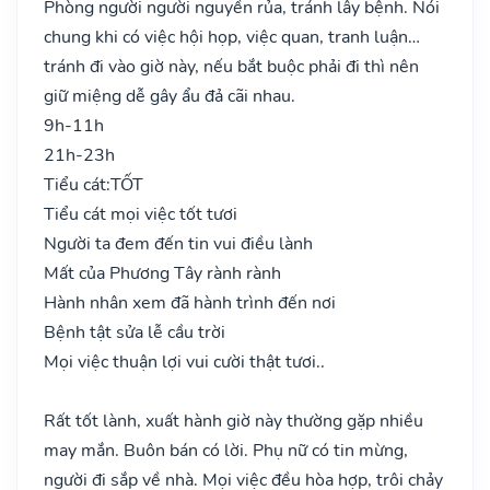
Phòng người người nguyền rủa, tránh lây bệnh. Nói
chung khi có việc hội họp, việc quan, tranh luận…
tránh đi vào giờ này, nếu bắt buộc phải đi thì nên
giữ miệng dễ gây ẩu đả cãi nhau.
9h-11h
21h-23h
Tiểu cát:
TỐT
Tiểu cát mọi việc tốt tươi
Người ta đem đến tin vui điều lành
Mất của Phương Tây rành rành
Hành nhân xem đã hành trình đến nơi
Bệnh tật sửa lễ cầu trời
Mọi việc thuận lợi vui cười thật tươi..
Rất tốt lành, xuất hành giờ này thường gặp nhiều
may mắn. Buôn bán có lời. Phụ nữ có tin mừng,
người đi sắp về nhà. Mọi việc đều hòa hợp, trôi chảy