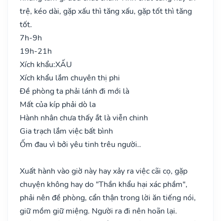
trệ, kéo dài, gặp xấu thì tăng xấu, gặp tốt thì tăng
tốt.
7h-9h
19h-21h
Xích khẩu:
XẤU
Xích khẩu lắm chuyên thị phi
Đề phòng ta phải lánh đi mới là
Mất của kíp phải dò la
Hành nhân chưa thấy ắt là viễn chinh
Gia trạch lắm việc bất bình
Ốm đau vì bởi yêu tinh trêu người..
Xuất hành vào giờ này hay xảy ra việc cãi cọ, gặp
chuyện không hay do "Thần khẩu hại xác phầm",
phải nên đề phòng, cẩn thận trong lời ăn tiếng nói,
giữ mồm giữ miệng. Người ra đi nên hoãn lại.