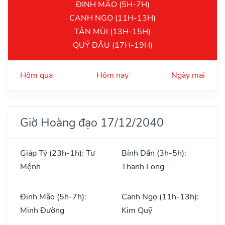
ĐINH MÃO (5H-7H)
CANH NGỌ (11H-13H)
TÂN MÙI (13H-15H)
QUÝ DẬU (17H-19H)
Hôm qua
Hôm nay
Ngày mai
Giờ Hoàng đạo 17/12/2040
Giáp Tý (23h-1h): Tư
Bính Dần (3h-5h):
Mệnh
Thanh Long
Đinh Mão (5h-7h):
Canh Ngọ (11h-13h):
Minh Đường
Kim Quỹ