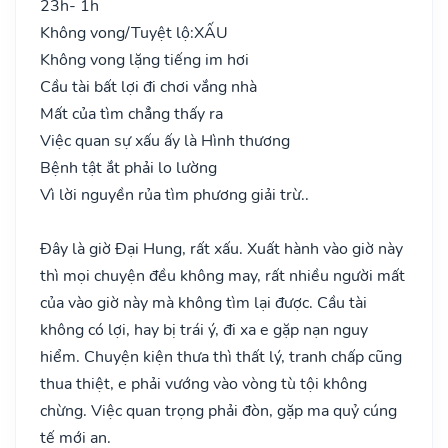
23h- 1h
Không vong/Tuyệt lộ:
XẤU
Không vong lặng tiếng im hơi
Cầu tài bất lợi đi chơi vắng nhà
Mất của tìm chẳng thấy ra
Việc quan sự xấu ấy là Hình thương
Bệnh tật ắt phải lo lường
Vì lời nguyền rủa tìm phương giải trừ..
Đây là giờ Đại Hung, rất xấu. Xuất hành vào giờ này
thì mọi chuyện đều không may, rất nhiều người mất
của vào giờ này mà không tìm lại được. Cầu tài
không có lợi, hay bị trái ý, đi xa e gặp nạn nguy
hiểm. Chuyện kiện thưa thì thất lý, tranh chấp cũng
thua thiệt, e phải vướng vào vòng tù tội không
chừng. Việc quan trọng phải đòn, gặp ma quỷ cúng
tế mới an.