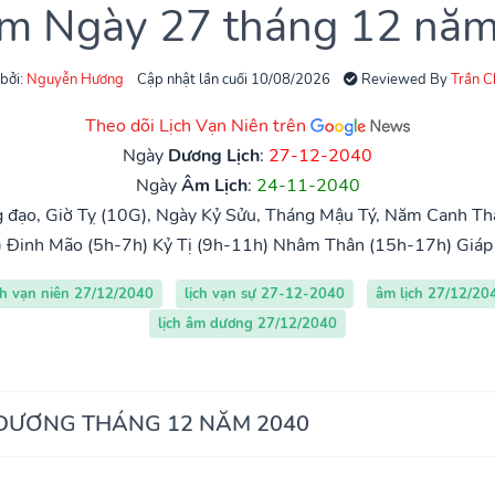
âm Ngày 27 tháng 12 nă
 bởi:
Nguyễn Hương
Cập nhật lần cuối 10/08/2026
Reviewed By
Trần 
Theo dõi Lịch Vạn Niên trên
Ngày
Dương Lịch
:
27-12-2040
Ngày
Âm Lịch
:
24-11-2040
đạo, Giờ Tỵ (10G), Ngày Kỷ Sửu, Tháng Mậu Tý, Năm Canh Th
)
Đinh Mão (5h-7h)
Kỷ Tị (9h-11h)
Nhâm Thân (15h-17h)
Giáp
ch vạn niên 27/12/2040
lịch vạn sự 27-12-2040
âm lịch 27/12/20
lịch âm dương 27/12/2040
 DƯƠNG THÁNG 12 NĂM 2040