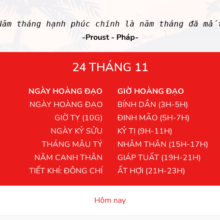
Năm tháng hạnh phúc chính là năm tháng đã mấ
-Proust - Pháp-
24 THÁNG 11
NGÀY HOÀNG ĐẠO
GIỜ HOÀNG ĐẠO
NGÀY HOÀNG ĐẠO
BÍNH DẦN (3H-5H)
GIỜ TỴ (10G)
ĐINH MÃO (5H-7H)
NGÀY KỶ SỬU
KỶ TỊ (9H-11H)
THÁNG MẬU TÝ
NHÂM THÂN (15H-17H)
NĂM CANH THÂN
GIÁP TUẤT (19H-21H)
TIẾT KHÍ: ĐÔNG CHÍ
ẤT HỢI (21H-23H)
Hôm nay