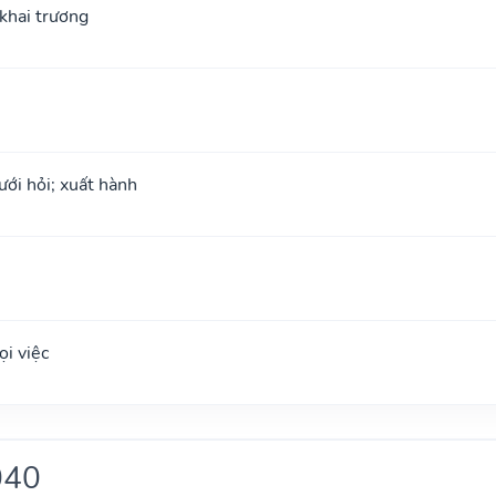
; khai trương
ưới hỏi; xuất hành
i việc
040