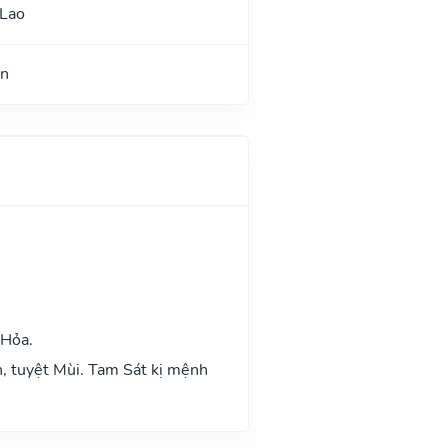
 Lao
ận
 Hỏa.
n, tuyệt Mùi. Tam Sát kị mệnh