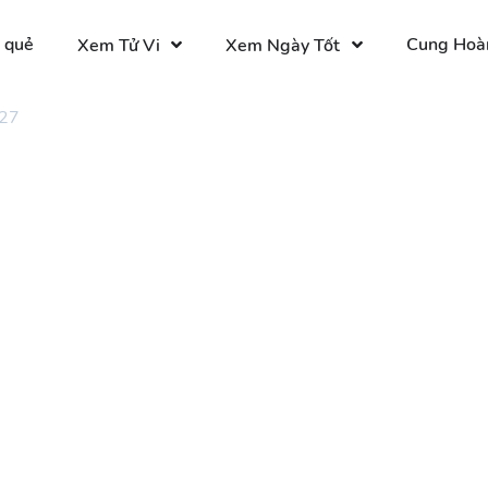
 quẻ
Cung Hoà
Xem Tử Vi
Xem Ngày Tốt
 27