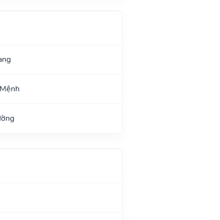
ang
 Mệnh
ường