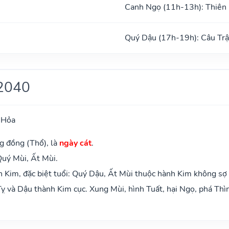
Canh Ngọ (11h-13h): Thiên
ũ
Quý Dậu (17h-19h): Câu Tr
2040
 Hỏa
g đồng (Thổ), là
ngày cát
.
Quý Mùi, Ất Mùi.
 Kim, đặc biệt tuổi: Quý Dậu, Ất Mùi thuộc hành Kim không sợ
ỵ và Dậu thành Kim cục. Xung Mùi, hình Tuất, hại Ngọ, phá Thì