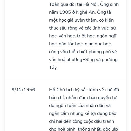
Toàn qua đời tại Hà Nội. Ông sinh
năm 1905 ở Nghệ An. Ông là
một học giả uyên thâm, có kiến
thức sâu rộng về các lĩnh vực: sử
học, vǎn học, triết học, ngôn ngữ
học, dân tộc học, giáo dục học,
cùng vốn hiểu biết phong phú về
vǎn hoá phương Đông và phương
Tây.
9/12/1956
Hồ Chủ tịch ký sắc lệnh về chế độ
báo chí, nhằm đảm bảo quyền tự
do ngôn luận của nhân dân và
ngǎn cấm những kẻ lợi dụng báo
chí hại đến công cuộc đấu tranh
cho hoà bình, thống nhất, độc lập