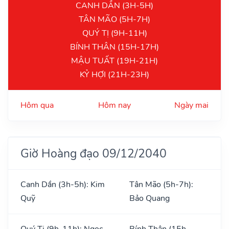
CANH DẦN (3H-5H)
TÂN MÃO (5H-7H)
QUÝ TỊ (9H-11H)
BÍNH THÂN (15H-17H)
MẬU TUẤT (19H-21H)
KỶ HỢI (21H-23H)
Hôm qua
Hôm nay
Ngày mai
Giờ Hoàng đạo 09/12/2040
Canh Dần (3h-5h): Kim
Tân Mão (5h-7h):
Quỹ
Bảo Quang
Quý Tị (9h-11h): Ngọc
Bính Thân (15h-