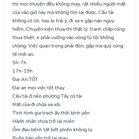
thì mọi chuyện đều không may, rất nhiều người mất
của vào giờ này mà không tìm lại được. Cầu tài
không có lợi, hay bị trái ý, đi xa e gặp nạn nguy
hiểm. Chuyện kiện thưa thì thất lý, tranh chấp cũng
thua thiệt, e phải vướng vào vòng tù tội không
chừng. Việc quan trọng phải đòn, gặp ma quỷ cúng
tế mới an.
5h-7h
17h-19h
Đại An:
TỐT
Đại an mọi việc tốt thay
Cầu tài ở nẻo phương Tây có tài
Mất của đi chửa xa xôi
Tình hình gia trạch ấy thời bình yên
Hành nhân chưa trở lại miền
Ốm đau bệnh tật bớt phiền không lo
Buôn bán vốn trở lại mau