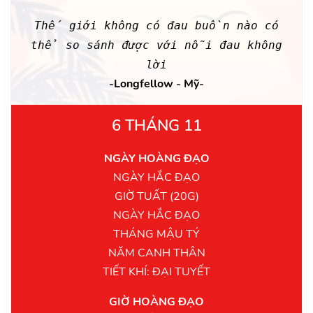
Thế giới không có đau buồn nào có
thể so sánh được với nỗi đau không
lời
-Longfellow - Mỹ-
6 THÁNG 11
NGÀY HOÀNG ĐẠO
NGÀY HẮC ĐẠO
GIỜ TUẤT (20G)
NGÀY HẮC ĐẠO
THÁNG MẬU TÝ
NĂM CANH THÂN
TIẾT KHÍ: ĐẠI TUYẾT
GIỜ HOÀNG ĐẠO