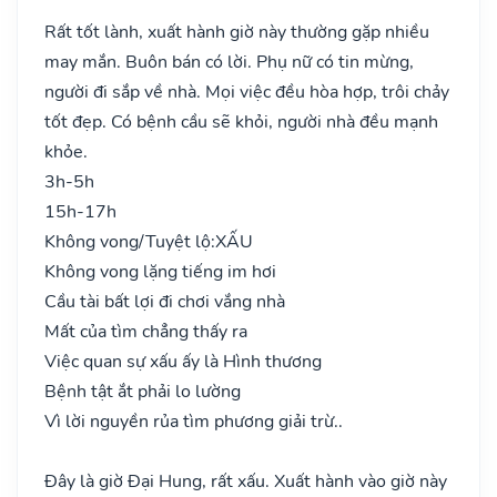
Rất tốt lành, xuất hành giờ này thường gặp nhiều
may mắn. Buôn bán có lời. Phụ nữ có tin mừng,
người đi sắp về nhà. Mọi việc đều hòa hợp, trôi chảy
tốt đẹp. Có bệnh cầu sẽ khỏi, người nhà đều mạnh
khỏe.
3h-5h
15h-17h
Không vong/Tuyệt lộ:
XẤU
Không vong lặng tiếng im hơi
Cầu tài bất lợi đi chơi vắng nhà
Mất của tìm chẳng thấy ra
Việc quan sự xấu ấy là Hình thương
Bệnh tật ắt phải lo lường
Vì lời nguyền rủa tìm phương giải trừ..
Đây là giờ Đại Hung, rất xấu. Xuất hành vào giờ này