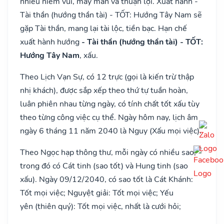
nhiều niềm vui, may mắn và thuận lợi. Xuất hành -
Tài thần (hướng thần tài) - TỐT: Hướng Tây Nam sẽ
gặp Tài thần, mang lại tài lộc, tiền bạc. Hạn chế
xuất hành hướng
- Tài thần (hướng thần tài) - TỐT:
Hướng Tây Nam
, xấu.
Theo Lịch Vạn Sự, có 12 trực (gọi là kiến trừ thập
nhị khách), được sắp xếp theo thứ tự tuần hoàn,
luân phiên nhau từng ngày, có tính chất tốt xấu tùy
theo từng công việc cụ thể. Ngày hôm nay, lịch âm
ngày 6 tháng 11 năm 2040 là Nguy (Xấu mọi việc).
Theo Ngọc hạp thông thư, mỗi ngày có nhiều sao,
trong đó có Cát tinh (sao tốt) và Hung tinh (sao
xấu). Ngày 09/12/2040, có sao tốt là Cát Khánh:
Tốt mọi việc; Nguyệt giải: Tốt mọi việc; Yếu
yên (thiên quý): Tốt mọi việc, nhất là cưới hỏi;