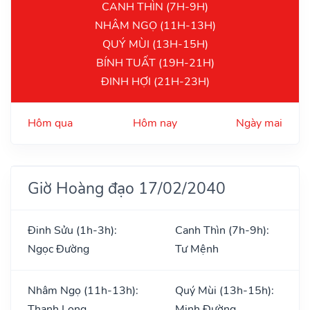
CANH THÌN (7H-9H)
NHÂM NGỌ (11H-13H)
QUÝ MÙI (13H-15H)
BÍNH TUẤT (19H-21H)
ĐINH HỢI (21H-23H)
Hôm qua
Hôm nay
Ngày mai
Giờ Hoàng đạo 17/02/2040
Đinh Sửu (1h-3h):
Canh Thìn (7h-9h):
Ngọc Đường
Tư Mệnh
Nhâm Ngọ (11h-13h):
Quý Mùi (13h-15h):
Thanh Long
Minh Đường