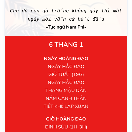
Cho dù con gà trống không gáy thì một
ngày mới vẫn cứ bắt đầu
-Tục ngữ Nam Phi-
6 THÁNG 1
NGÀY HOÀNG ĐẠO
NGÀY HẮC ĐẠO
GIỜ TUẤT (19G)
NGÀY HẮC ĐẠO
THÁNG MẬU DẦN
NĂM CANH THÂN
TIẾT KHÍ: LẬP XUÂN
GIỜ HOÀNG ĐẠO
ĐINH SỬU (1H-3H)