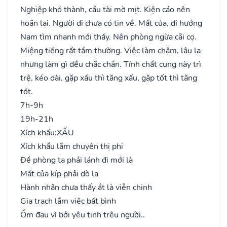
Nghiệp khó thành, cầu tài mờ mịt. Kiện cáo nên
hoãn lại. Người đi chưa có tin về. Mất của, đi hướng
Nam tìm nhanh mới thấy. Nên phòng ngừa cãi cọ.
Miệng tiếng rất tầm thường. Việc làm chậm, lâu la
nhưng làm gì đều chắc chắn. Tính chất cung này trì
trệ, kéo dài, gặp xấu thì tăng xấu, gặp tốt thì tăng
tốt.
7h-9h
19h-21h
Xích khẩu:
XẤU
Xích khẩu lắm chuyên thị phi
Đề phòng ta phải lánh đi mới là
Mất của kíp phải dò la
Hành nhân chưa thấy ắt là viễn chinh
Gia trạch lắm việc bất bình
Ốm đau vì bởi yêu tinh trêu người..