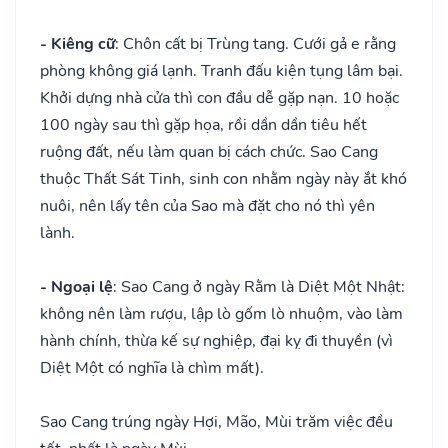
- Kiêng cữ
: Chôn cất bị Trùng tang. Cưới gả e rằng
phòng không giá lạnh. Tranh đấu kiện tụng lâm bại.
Khởi dựng nhà cửa thì con đầu dễ gặp nạn. 10 hoặc
100 ngày sau thì gặp họa, rồi dần dần tiêu hết
ruộng đất, nếu làm quan bị cách chức. Sao Cang
thuộc Thất Sát Tinh, sinh con nhằm ngày này ắt khó
nuôi, nên lấy tên của Sao mà đặt cho nó thì yên
lành.
- Ngoại lệ
: Sao Cang ở ngày Rằm là Diệt Một Nhật:
không nên làm rượu, lập lò gốm lò nhuộm, vào làm
hành chính, thừa kế sự nghiệp, đại kỵ đi thuyền (vì
Diệt Một có nghĩa là chìm mất).
Sao Cang trúng ngày Hợi, Mão, Mùi trăm việc đều