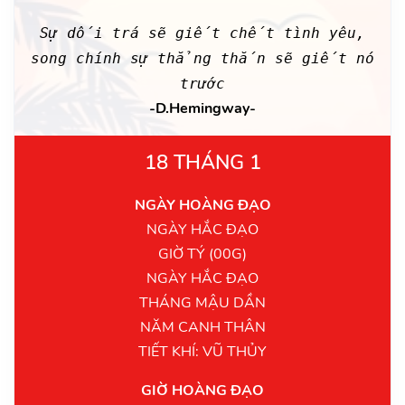
Sự dối trá sẽ giết chết tình yêu,
song chính sự thẳng thắn sẽ giết nó
trước
-D.Hemingway-
18 THÁNG 1
NGÀY HOÀNG ĐẠO
NGÀY HẮC ĐẠO
GIỜ TÝ (00G)
NGÀY HẮC ĐẠO
THÁNG MẬU DẦN
NĂM CANH THÂN
TIẾT KHÍ: VŨ THỦY
GIỜ HOÀNG ĐẠO