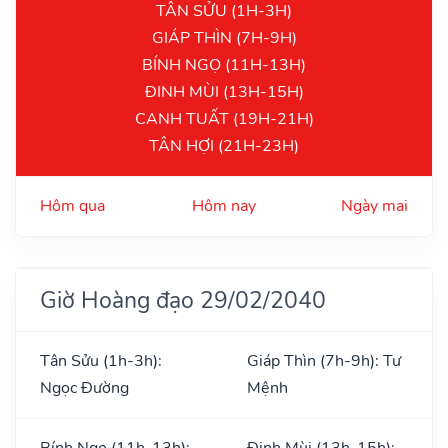
TÂN SỬU (1H-3H)
GIÁP THÌN (7H-9H)
BÍNH NGỌ (11H-13H)
ĐINH MÙI (13H-15H)
CANH TUẤT (19H-21H)
TÂN HỢI (21H-23H)
Hôm qua
Hôm nay
Ngày mai
Giờ Hoàng đạo 29/02/2040
Tân Sửu (1h-3h):
Giáp Thìn (7h-9h): Tư
Ngọc Đường
Mệnh
Bính Ngọ (11h-13h):
Đinh Mùi (13h-15h):