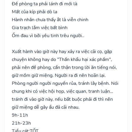
Đề phòng ta phải lánh đi mới là
Mất của kíp phải dò la
Hành nhân chưa thấy ắt là viễn chinh
Gia trạch lắm việc bất bình
Ốm đau vì bởi yêu tinh trêu người..
Xuất hành vào giờ này hay xảy ra việc cãi cọ, gặp
chuyện không hay do "Thần khẩu hại xác phầm",
phải nên đề phòng, cẩn thận trong lời ăn tiếng nói,
giữ mồm giữ miệng. Người ra đi nên hoãn lại.
Phòng người người nguyền rủa, tránh lây bệnh. Nói
chung khi có việc hội họp, việc quan, tranh luận…
tránh đi vào giờ này, nếu bắt buộc phải đi thì nên
giữ miệng dễ gây ẩu đả cãi nhau.
9h-11h
21h-23h
Tiểu cát:
TỐT