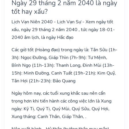
Ngày 29 tháng 2 năm 2040 là ngày
tốt hay xấu?
Lịch Vạn Niên 2040 - Lịch Vạn Sự - Xem ngày tốt
xấu, ngày 29 tháng 2 năm 2040 , tức ngày 18-01-
2040 âm lịch, là ngày Hắc đạo
Các giờ tốt (Hoàng đạo) trong ngày là: Tân Sửu (1h-
3h): Ngọc Đường, Giáp Thìn (7h-9h): Tư Mệnh,
Bính Ngọ (11h-13h): Thanh Long, Đinh Mùi (13h-
15h): Minh Đường, Canh Tuất (19h-21h): Kim Quỹ,
Tân Hợi (21h-23h): Bảo Quang
Ngày hôm nay, các tuổi xung khắc sau nên cẩn
trọng hơn khi tiến hành các công việc lớn là Xung
ngày: Kỷ Tị, Quý Tị, Quý Mùi, Quý Sửu, Quý Hợi,
Xung tháng: Canh Thân, Giáp Thân, .
Nên xuất hành - Hỷ thần (hướng thần may mắn) -