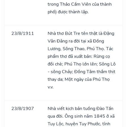
trong Thảo Cầm Viên của thành
phố) được thành lập.
23/8/1911
Nhà thơ Bút Tre tên thật là Đặng
Vǎn Đǎng ra đời tại xã Đồng
Lương, Sông Thao, Phú Thọ. Tác
phẩm thơ đã xuất bản: Rừng cọ
đồi chè; Phú Thọ lớn lên; Sông Lô
- sông Chảy; Đồng Tâm thắm thịt
thay da; Một ngày của Phú Thọ
v.v.
23/8/1907
Nhà viết kịch bản tuồng Đào Tấn
qua đời. Ông sinh nǎm 1845 ở xã
Tuy Lộc, huyện Tuy Phước, tỉnh