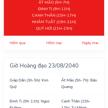
ẤT MÃO (5H-7H)
ĐINH TỊ (9H-11H)
CANH THÂN (15H-17H)
NHÂM TUẤT (19H-21H)
QUÝ HỢI (21H-23H)
Hôm qua
Hôm nay
Ngày mai
Giờ Hoàng đạo 23/08/2040
Giáp Dần (3h-5h): Kim
Ất Mão (5h-7h): Bảo
Quỹ
Quang
Đinh Tị (9h-11h): Ngọc
Canh Thân (15h-
Đường
17h): Tư Mệnh