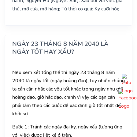
hành; Nguyệt Hư (Nguyệt Sát): Xấu đối với việc giá
thú, mở cửa, mở hàng; Tứ thời cô quả: Kỵ cưới hỏi;
NGÀY 23 THÁNG 8 NĂM 2040 LÀ
NGÀY TỐT HAY XẤU?
Nếu xem xét tổng thể thì ngày 23 tháng 8 năm
2040 là ngày tốt (ngày hoàng đạo), tuy nhiên chúng
ta cần cân nhắc các yếu tốt khác trong ngày như giờ
hoàng đạo, giờ hắc đạo, chính vì vậy các bạn cần
phải làm theo các bước để xác định giờ tốt nhất để
khởi sự
Bước 1: Tránh các ngày đại kỵ, ngày xấu (tương ứng
với việc) được liệt kê ở trên.