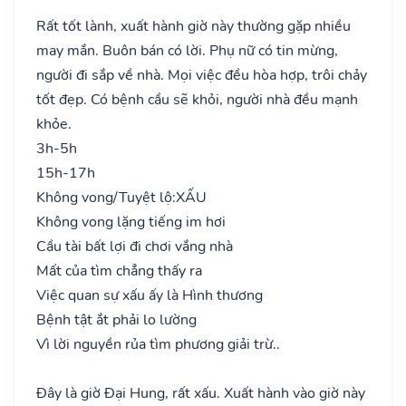
Rất tốt lành, xuất hành giờ này thường gặp nhiều
may mắn. Buôn bán có lời. Phụ nữ có tin mừng,
người đi sắp về nhà. Mọi việc đều hòa hợp, trôi chảy
tốt đẹp. Có bệnh cầu sẽ khỏi, người nhà đều mạnh
khỏe.
3h-5h
15h-17h
Không vong/Tuyệt lộ:
XẤU
Không vong lặng tiếng im hơi
Cầu tài bất lợi đi chơi vắng nhà
Mất của tìm chẳng thấy ra
Việc quan sự xấu ấy là Hình thương
Bệnh tật ắt phải lo lường
Vì lời nguyền rủa tìm phương giải trừ..
Đây là giờ Đại Hung, rất xấu. Xuất hành vào giờ này