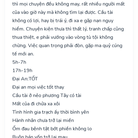
thì mọi chuyện đều không may, rất nhiều người mất
của vào giờ này mà không tìm lại được. Cầu tài
không có lợi, hay bị trái ý, đi xa e gặp nạn nguy
hiểm. Chuyện kiện thưa thì thất lý, tranh chấp cũng
thua thiệt, e phải vướng vào vòng tù tội không
chừng. Việc quan trọng phải đòn, gặp ma quỷ cúng
tế mới an.
5h-7h
17h-19h
Đại An:
TỐT
Đại an mọi việc tốt thay
Cầu tài ở nẻo phương Tây có tài
Mất của đi chửa xa xôi
Tình hình gia trạch ấy thời bình yên
Hành nhân chưa trở lại miền
Ốm đau bệnh tật bớt phiền không lo
Buôn bán vốn trở lại mau