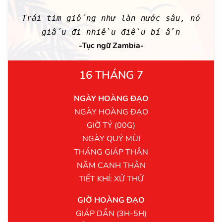
Trái tim giống như làn nước sâu, nó
giấu đi nhiều điều bí ẩn
-Tục ngữ Zambia-
16 THÁNG 7
NGÀY HOÀNG ĐẠO
NGÀY HOÀNG ĐẠO
GIỜ TÝ (00G)
NGÀY QUÝ MÙI
THÁNG GIÁP THÂN
NĂM CANH THÂN
TIẾT KHÍ: XỬ THỬ
GIỜ HOÀNG ĐẠO
GIÁP DẦN (3H-5H)