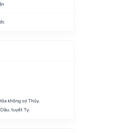
ận
ớc
Hỏa không sợ Thủy.
Dậu, tuyệt Tỵ.