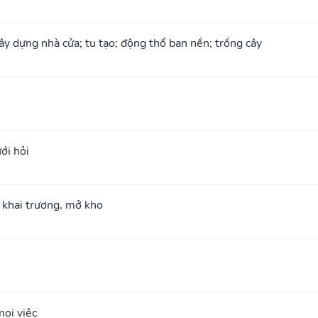
xây dựng nhà cửa; tu tạo; động thổ ban nền; trồng cây
ới hỏi
; khai trương, mở kho
ọi việc