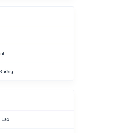
ệnh
 Đường
 Lao