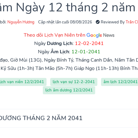
 âm Ngày 12 tháng 2 năm
 bởi:
Nguyễn Hương
Cập nhật lần cuối 08/08/2026
Reviewed By
Trần 
Theo dõi Lịch Vạn Niên trên
Ngày
Dương Lịch
:
12-02-2041
Ngày
Âm Lịch
:
12-01-2041
ạo, Giờ Mùi (13G), Ngày Bính Tý, Tháng Canh Dần, Năm Tân 
Kỷ Sửu (1h-3h)
Tân Mão (5h-7h)
Giáp Ngọ (11h-13h)
Bính Th
lịch vạn niên 12/2/2041
lịch vạn sự 12-2-2041
âm lịch 12/2/2041
lịch âm dương 12/2/2041
 DƯƠNG THÁNG 2 NĂM 2041