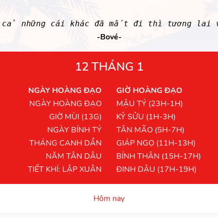
cả những cái khác đã mất đi thì tương lai
-Bové-
12 THÁNG 1
NGÀY HOÀNG ĐẠO
GIỜ HOÀNG ĐẠO
NGÀY HOÀNG ĐẠO
MẬU TÝ (23H-1H)
GIỜ MÙI (13G)
KỶ SỬU (1H-3H)
NGÀY BÍNH TÝ
TÂN MÃO (5H-7H)
THÁNG CANH DẦN
GIÁP NGỌ (11H-13H)
NĂM TÂN DẬU
BÍNH THÂN (15H-17H)
TIẾT KHÍ: LẬP XUÂN
ĐINH DẬU (17H-19H)
Hôm nay