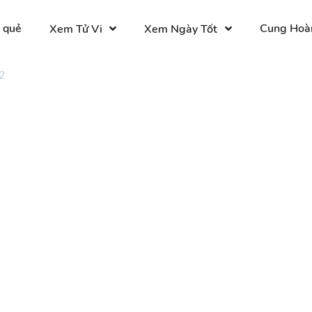
 quẻ
Cung Hoà
Xem Tử Vi
Xem Ngày Tốt
2