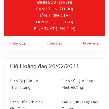
ĐINH SỬU (1H-3H)
CANH THÌN (7H-9H)
TÂN TỊ (9H-11H)
QUÝ MÙI (13H-15H)
BÍNH TUẤT (19H-21H)
Hôm qua
Hôm nay
Ngày mai
Giờ Hoàng đạo 26/02/2041
Bính Tý (23h-1h):
Đinh Sửu (1h-3h):
Thanh Long
Minh Đường
Canh Thìn (7h-9h):
Tân Tị (9h-11h): Bảo
Kim Quỹ
Quang