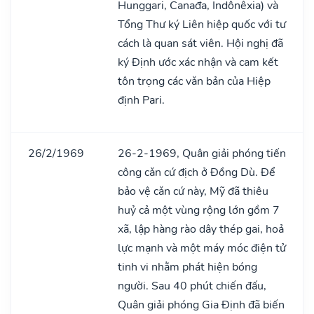
Hunggari, Canađa, Indônêxia) và
Tổng Thư ký Liên hiệp quốc với tư
cách là quan sát viên. Hội nghị đã
ký Định ước xác nhận và cam kết
tôn trọng các vǎn bản của Hiệp
định Pari.
26/2/1969
26-2-1969, Quân giải phóng tiến
công cǎn cứ địch ở Đồng Dù. Để
bảo vệ cǎn cứ này, Mỹ đã thiêu
huỷ cả một vùng rộng lớn gồm 7
xã, lập hàng rào dây thép gai, hoả
lực mạnh và một máy móc điện tử
tinh vi nhằm phát hiện bóng
người. Sau 40 phút chiến đấu,
Quân giải phóng Gia Định đã biến