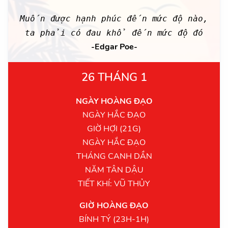
Muốn được hạnh phúc đến mức độ nào,
ta phải có đau khổ đến mức độ đó
-Edgar Poe-
26 THÁNG 1
NGÀY HOÀNG ĐẠO
NGÀY HẮC ĐẠO
GIỜ HỢI (21G)
NGÀY HẮC ĐẠO
THÁNG CANH DẦN
NĂM TÂN DẬU
TIẾT KHÍ: VŨ THỦY
GIỜ HOÀNG ĐẠO
BÍNH TÝ (23H-1H)