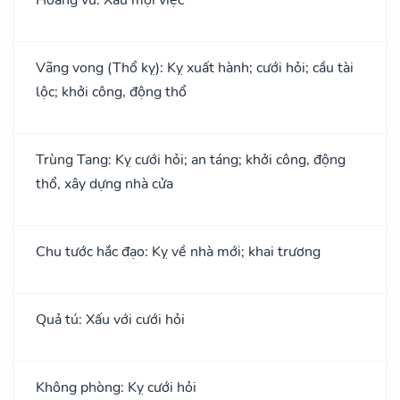
Vãng vong (Thổ kỵ): Kỵ xuất hành; cưới hỏi; cầu tài
lộc; khởi công, động thổ
Trùng Tang: Kỵ cưới hỏi; an táng; khởi công, động
thổ, xây dựng nhà cửa
Chu tước hắc đạo: Kỵ về nhà mới; khai trương
Quả tú: Xấu với cưới hỏi
Không phòng: Kỵ cưới hỏi