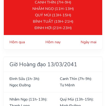
CANH THÌN (7H-9H)
NHÂM NGỌ (11H-13H)
QUÝ MÙI (13H-15H)
BÍNH TUẤT (19H-21H)
ĐINH HỢI (21H-23H)
Hôm qua
Hôm nay
Ngày mai
Giờ Hoàng đạo 13/03/2041
Đinh Sửu (1h-3h):
Canh Thìn (7h-9h):
Ngọc Đường
Tư Mệnh
Nhâm Ngọ (11h-13h):
Quý Mùi (13h-15h):
Thanh Long
Minh Đường