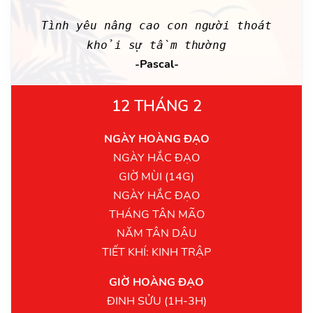
Tình yêu nâng cao con người thoát
khỏi sự tầm thường
-Pascal-
12 THÁNG 2
NGÀY HOÀNG ĐẠO
NGÀY HẮC ĐẠO
GIỜ MÙI (14G)
NGÀY HẮC ĐẠO
THÁNG TÂN MÃO
NĂM TÂN DẬU
TIẾT KHÍ: KINH TRẬP
GIỜ HOÀNG ĐẠO
ĐINH SỬU (1H-3H)