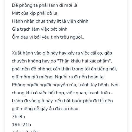
Đề phòng ta phải lánh đi mới là
Mất của kíp phải dò la
Hành nhân chưa thấy ắt là viễn chinh
Gia trạch lắm việc bất bình
Ốm đau vì bởi yêu tinh trêu người..
Xuất hành vào giờ này hay xảy ra việc cãi cọ, gặp
chuyện không hay do "Thần khẩu hại xác phầm",
phải nên đề phòng, cẩn thận trong lời ăn tiếng nói,
giữ mồm giữ miệng. Người ra đi nên hoãn lại.
Phòng người người nguyền rủa, tránh lây bệnh. Nói
chung khi có việc hội họp, việc quan, tranh luận…
tránh đi vào giờ này, nếu bắt buộc phải đi thì nên
giữ miệng dễ gây ẩu đả cãi nhau.
7h-9h
19h-21h