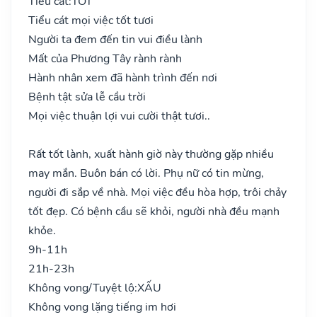
Tiểu cát:
TỐT
Tiểu cát mọi việc tốt tươi
Người ta đem đến tin vui điều lành
Mất của Phương Tây rành rành
Hành nhân xem đã hành trình đến nơi
Bệnh tật sửa lễ cầu trời
Mọi việc thuận lợi vui cười thật tươi..
Rất tốt lành, xuất hành giờ này thường gặp nhiều
may mắn. Buôn bán có lời. Phụ nữ có tin mừng,
người đi sắp về nhà. Mọi việc đều hòa hợp, trôi chảy
tốt đẹp. Có bệnh cầu sẽ khỏi, người nhà đều mạnh
khỏe.
9h-11h
21h-23h
Không vong/Tuyệt lộ:
XẤU
Không vong lặng tiếng im hơi