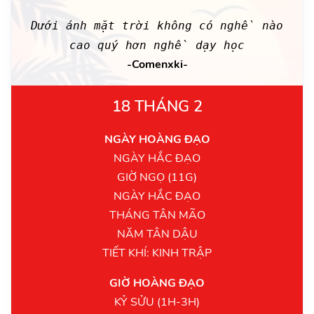
Dưới ánh mặt trời không có nghề nào
cao quý hơn nghề dạy học
-Comenxki-
18 THÁNG 2
NGÀY HOÀNG ĐẠO
NGÀY HẮC ĐẠO
GIỜ NGỌ (11G)
NGÀY HẮC ĐẠO
THÁNG TÂN MÃO
NĂM TÂN DẬU
TIẾT KHÍ: KINH TRẬP
GIỜ HOÀNG ĐẠO
KỶ SỬU (1H-3H)