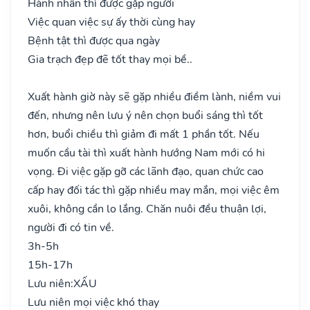
Hành nhân thì được gặp người
Việc quan việc sự ấy thời cùng hay
Bệnh tật thì được qua ngày
Gia trạch đẹp đẽ tốt thay mọi bề..
Xuất hành giờ này sẽ gặp nhiều điềm lành, niềm vui
đến, nhưng nên lưu ý nên chọn buổi sáng thì tốt
hơn, buổi chiều thì giảm đi mất 1 phần tốt. Nếu
muốn cầu tài thì xuất hành hướng Nam mới có hi
vọng. Đi việc gặp gỡ các lãnh đạo, quan chức cao
cấp hay đối tác thì gặp nhiều may mắn, mọi việc êm
xuôi, không cần lo lắng. Chăn nuôi đều thuận lợi,
người đi có tin về.
3h-5h
15h-17h
Lưu niên:
XẤU
Lưu niên mọi việc khó thay