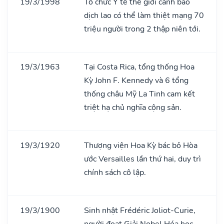
19/3/1998
Tổ chức Y tế thế giới cảnh báo
dịch lao có thể làm thiệt mạng 70
triệu người trong 2 thập niên tới.
19/3/1963
Tại Costa Rica, tổng thống Hoa
Kỳ John F. Kennedy và 6 tổng
thống châu Mỹ La Tinh cam kết
triệt hạ chủ nghĩa cộng sản.
19/3/1920
Thượng viện Hoa Kỳ bác bỏ Hòa
ước Versailles lần thứ hai, duy trì
chính sách cô lập.
19/3/1900
Sinh nhật Frédéric Joliot-Curie,
người đoạt Giải Nobel Hóa học