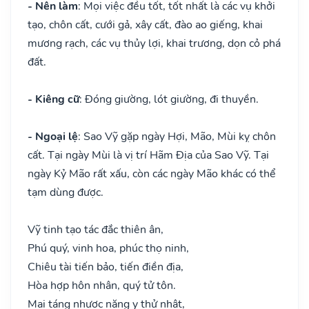
- Nên làm
: Mọi việc đều tốt, tốt nhất là các vụ khởi
tạo, chôn cất, cưới gả, xây cất, đào ao giếng, khai
mương rạch, các vụ thủy lợi, khai trương, dọn cỏ phá
đất.
- Kiêng cữ
: Đóng giường, lót giường, đi thuyền.
- Ngoại lệ
: Sao Vỹ gặp ngày Hợi, Mão, Mùi kỵ chôn
cất. Tại ngày Mùi là vị trí Hãm Địa của Sao Vỹ. Tại
ngày Kỷ Mão rất xấu, còn các ngày Mão khác có thể
tạm dùng được.
Vỹ tinh tạo tác đắc thiên ân,
Phú quý, vinh hoa, phúc thọ ninh,
Chiêu tài tiến bảo, tiến điền địa,
Hòa hợp hôn nhân, quý tử tôn.
Mai táng nhược năng y thử nhật,