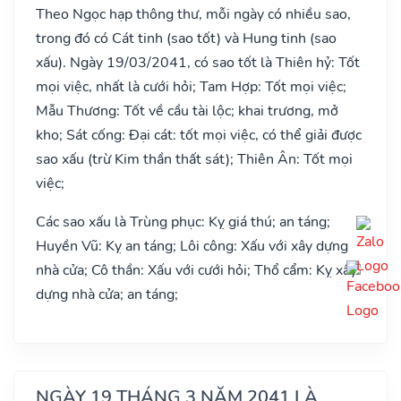
Theo Ngọc hạp thông thư, mỗi ngày có nhiều sao,
trong đó có Cát tinh (sao tốt) và Hung tinh (sao
xấu). Ngày 19/03/2041, có sao tốt là Thiên hỷ: Tốt
mọi việc, nhất là cưới hỏi; Tam Hợp: Tốt mọi việc;
Mẫu Thương: Tốt về cầu tài lộc; khai trương, mở
kho; Sát cống: Đại cát: tốt mọi việc, có thể giải được
sao xấu (trừ Kim thần thất sát); Thiên Ân: Tốt mọi
việc;
Các sao xấu là Trùng phục: Kỵ giá thú; an táng;
Huyền Vũ: Kỵ an táng; Lôi công: Xấu với xây dựng
nhà cửa; Cô thần: Xấu với cưới hỏi; Thổ cẩm: Kỵ xây
dựng nhà cửa; an táng;
NGÀY 19 THÁNG 3 NĂM 2041 LÀ