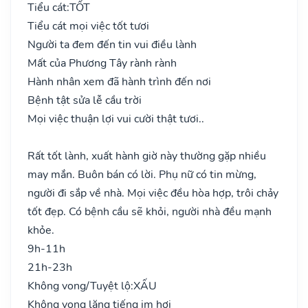
Tiểu cát:
TỐT
Tiểu cát mọi việc tốt tươi
Người ta đem đến tin vui điều lành
Mất của Phương Tây rành rành
Hành nhân xem đã hành trình đến nơi
Bệnh tật sửa lễ cầu trời
Mọi việc thuận lợi vui cười thật tươi..
Rất tốt lành, xuất hành giờ này thường gặp nhiều
may mắn. Buôn bán có lời. Phụ nữ có tin mừng,
người đi sắp về nhà. Mọi việc đều hòa hợp, trôi chảy
tốt đẹp. Có bệnh cầu sẽ khỏi, người nhà đều mạnh
khỏe.
9h-11h
21h-23h
Không vong/Tuyệt lộ:
XẤU
Không vong lặng tiếng im hơi