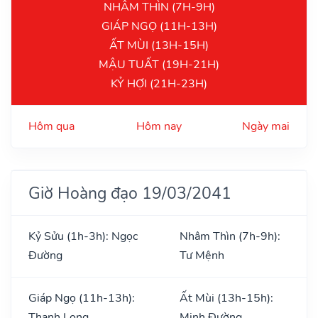
NHÂM THÌN (7H-9H)
GIÁP NGỌ (11H-13H)
ẤT MÙI (13H-15H)
MẬU TUẤT (19H-21H)
KỶ HỢI (21H-23H)
Hôm qua
Hôm nay
Ngày mai
Giờ Hoàng đạo 19/03/2041
Kỷ Sửu (1h-3h): Ngọc
Nhâm Thìn (7h-9h):
Đường
Tư Mệnh
Giáp Ngọ (11h-13h):
Ất Mùi (13h-15h):
Thanh Long
Minh Đường