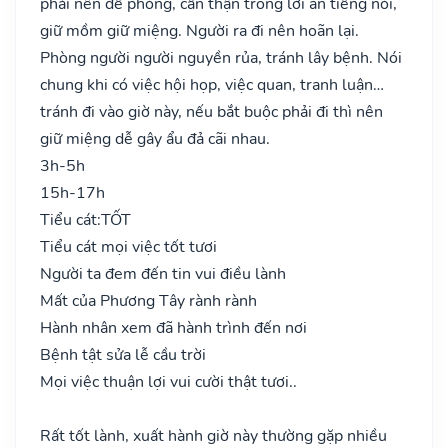
phải nên đề phòng, cẩn thận trong lời ăn tiếng nói,
giữ mồm giữ miệng. Người ra đi nên hoãn lại.
Phòng người người nguyền rủa, tránh lây bệnh. Nói
chung khi có việc hội họp, việc quan, tranh luận…
tránh đi vào giờ này, nếu bắt buộc phải đi thì nên
giữ miệng dễ gây ẩu đả cãi nhau.
3h-5h
15h-17h
Tiểu cát:
TỐT
Tiểu cát mọi việc tốt tươi
Người ta đem đến tin vui điều lành
Mất của Phương Tây rành rành
Hành nhân xem đã hành trình đến nơi
Bệnh tật sửa lễ cầu trời
Mọi việc thuận lợi vui cười thật tươi..
Rất tốt lành, xuất hành giờ này thường gặp nhiều