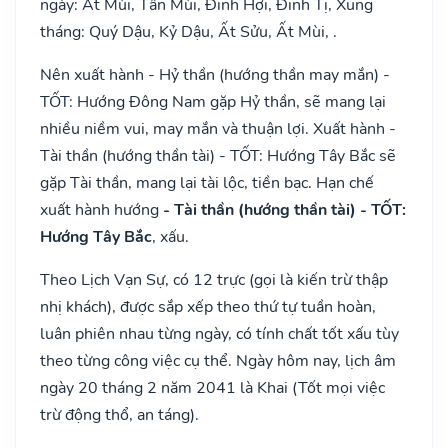
ngày: Ất Mùi, Tân Mùi, Đinh Hợi, Đinh Tị, Xung
tháng: Quý Dậu, Kỷ Dậu, Ất Sửu, Ất Mùi, .
Nên xuất hành - Hỷ thần (hướng thần may mắn) -
TỐT: Hướng Đông Nam gặp Hỷ thần, sẽ mang lại
nhiều niềm vui, may mắn và thuận lợi. Xuất hành -
Tài thần (hướng thần tài) - TỐT: Hướng Tây Bắc sẽ
gặp Tài thần, mang lại tài lộc, tiền bạc. Hạn chế
xuất hành hướng
- Tài thần (hướng thần tài) - TỐT:
Hướng Tây Bắc
, xấu.
Theo Lịch Vạn Sự, có 12 trực (gọi là kiến trừ thập
nhị khách), được sắp xếp theo thứ tự tuần hoàn,
luân phiên nhau từng ngày, có tính chất tốt xấu tùy
theo từng công việc cụ thể. Ngày hôm nay, lịch âm
ngày 20 tháng 2 năm 2041 là Khai (Tốt mọi việc
trừ động thổ, an táng).