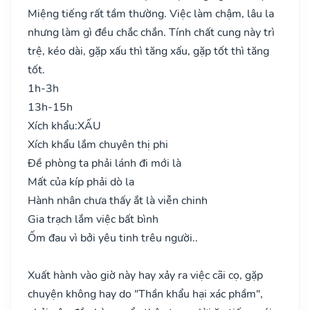
Miệng tiếng rất tầm thường. Việc làm chậm, lâu la
nhưng làm gì đều chắc chắn. Tính chất cung này trì
trệ, kéo dài, gặp xấu thì tăng xấu, gặp tốt thì tăng
tốt.
1h-3h
13h-15h
Xích khẩu:
XẤU
Xích khẩu lắm chuyên thị phi
Đề phòng ta phải lánh đi mới là
Mất của kíp phải dò la
Hành nhân chưa thấy ắt là viễn chinh
Gia trạch lắm việc bất bình
Ốm đau vì bởi yêu tinh trêu người..
Xuất hành vào giờ này hay xảy ra việc cãi cọ, gặp
chuyện không hay do "Thần khẩu hại xác phầm",