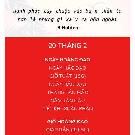
Hạnh phúc tùy thuộc vào bản thân ta
hơn là những gì xảy ra bên ngoài
-R.Holden-
20 THÁNG 2
NGÀY HOÀNG ĐẠO
NGÀY HẮC ĐẠO
GIỜ TUẤT (19G)
NGÀY HẮC ĐẠO
THÁNG TÂN MÃO
NĂM TÂN DẬU
TIẾT KHÍ: XUÂN PHÂN
GIỜ HOÀNG ĐẠO
GIÁP DẦN (3H-5H)