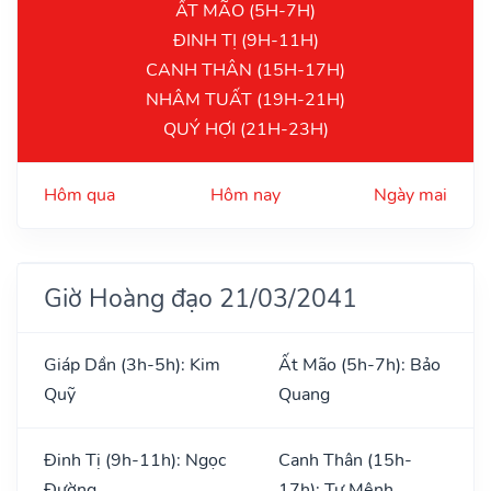
ẤT MÃO (5H-7H)
ĐINH TỊ (9H-11H)
CANH THÂN (15H-17H)
NHÂM TUẤT (19H-21H)
QUÝ HỢI (21H-23H)
Hôm qua
Hôm nay
Ngày mai
Giờ Hoàng đạo 21/03/2041
Giáp Dần (3h-5h): Kim
Ất Mão (5h-7h): Bảo
Quỹ
Quang
Đinh Tị (9h-11h): Ngọc
Canh Thân (15h-
Đường
17h): Tư Mệnh