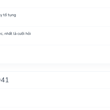
ỵ tố tụng
c, nhất là cưới hỏi
041