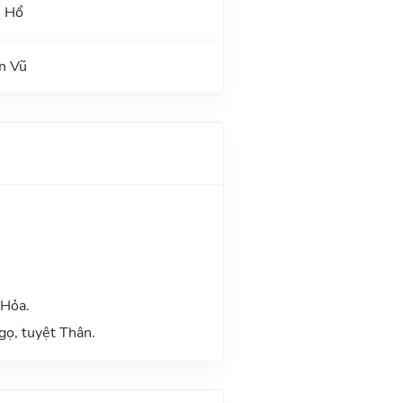
h Hổ
n Vũ
 Hỏa.
gọ, tuyệt Thân.