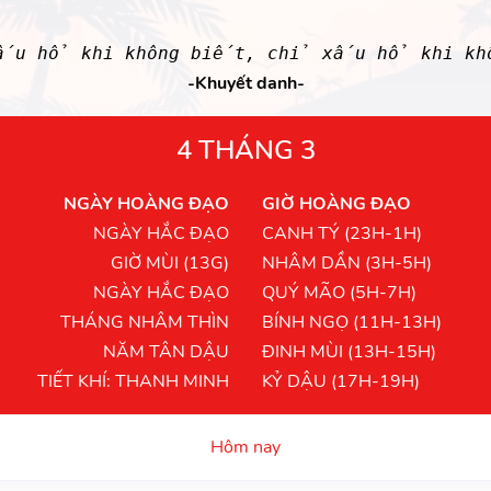
xấu hổ khi không biết, chỉ xấu hổ khi khô
-Khuyết danh-
4 THÁNG 3
NGÀY HOÀNG ĐẠO
GIỜ HOÀNG ĐẠO
NGÀY HẮC ĐẠO
CANH TÝ (23H-1H)
GIỜ MÙI (13G)
NHÂM DẦN (3H-5H)
NGÀY HẮC ĐẠO
QUÝ MÃO (5H-7H)
THÁNG NHÂM THÌN
BÍNH NGỌ (11H-13H)
NĂM TÂN DẬU
ĐINH MÙI (13H-15H)
TIẾT KHÍ: THANH MINH
KỶ DẬU (17H-19H)
Hôm nay