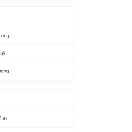
Long
Quỹ
ường
Hình