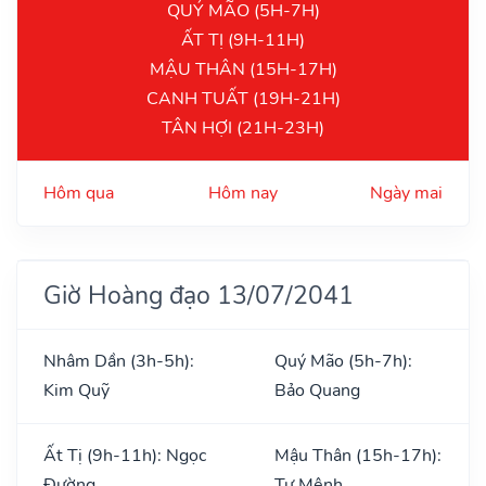
QUÝ MÃO (5H-7H)
ẤT TỊ (9H-11H)
MẬU THÂN (15H-17H)
CANH TUẤT (19H-21H)
TÂN HỢI (21H-23H)
Hôm qua
Hôm nay
Ngày mai
Giờ Hoàng đạo 13/07/2041
Nhâm Dần (3h-5h):
Quý Mão (5h-7h):
Kim Quỹ
Bảo Quang
Ất Tị (9h-11h): Ngọc
Mậu Thân (15h-17h):
Đường
Tư Mệnh