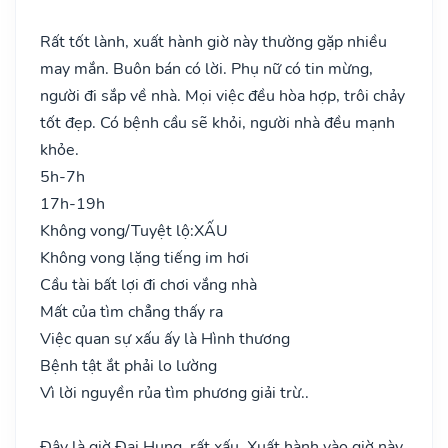
Rất tốt lành, xuất hành giờ này thường gặp nhiều
may mắn. Buôn bán có lời. Phụ nữ có tin mừng,
người đi sắp về nhà. Mọi việc đều hòa hợp, trôi chảy
tốt đẹp. Có bệnh cầu sẽ khỏi, người nhà đều mạnh
khỏe.
5h-7h
17h-19h
Không vong/Tuyệt lộ:
XẤU
Không vong lặng tiếng im hơi
Cầu tài bất lợi đi chơi vắng nhà
Mất của tìm chẳng thấy ra
Việc quan sự xấu ấy là Hình thương
Bệnh tật ắt phải lo lường
Vì lời nguyền rủa tìm phương giải trừ..
Đây là giờ Đại Hung, rất xấu. Xuất hành vào giờ này