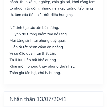
hành, thừa kế sự nghiệp, chia gia tài, khởi công làm
lò nhuộm lò gốm; nhưng nên xây tường, lấp hang
lỗ, làm cầu tiêu, kết dứt điều hung hại.
Nữ tinh tạo tác tổn bà nương,
Huynh đệ tương hiềm tựa hổ lang,
Mai táng sinh tai phùng quỷ quái,
Điên tà tật bệnh cánh ôn hoàng.
Vi sự đáo quan, tài thất tán,
Tả lị lưu liên bất khả đương.
Khai môn, phóng thủy phùng thử nhật,
Toàn gia tán bại, chủ ly hương.
Nhân thần 13/07/2041