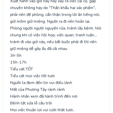
Xuất hành vào giờ này hay xảy ra việc cãi cọ, gặp
chuyện không hay do "Thần khẩu hại xác phầm",
phải nên đề phòng, cẩn thận trong lời ăn tiếng nói,
giữ mồm giữ miệng. Người ra đi nên hoãn lại.
Phòng người người nguyền rủa, tránh lây bệnh. Nói
chung khi có việc hội họp, việc quan, tranh luận…
tránh đi vào giờ này, nếu bắt buộc phải đi thì nên
giữ miệng dễ gây ẩu đả cãi nhau.
3h-5h
15h-17h
Tiểu cát:
TỐT
Tiểu cát mọi việc tốt tươi
Người ta đem đến tin vui điều lành
Mất của Phương Tây rành rành
Hành nhân xem đã hành trình đến nơi
Bệnh tật sửa lễ cầu trời
Mọi việc thuận lợi vui cười thật tươi..