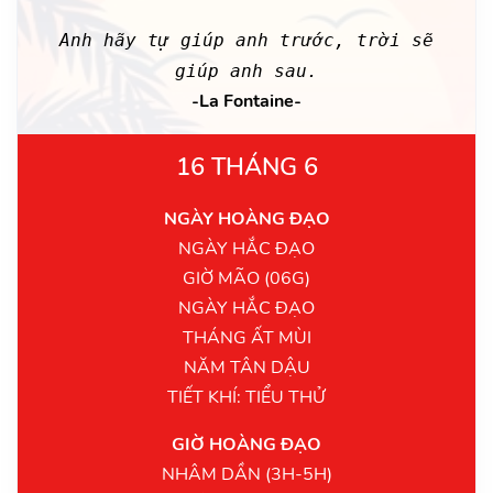
Anh hãy tự giúp anh trước, trời sẽ
giúp anh sau.
-La Fontaine-
16 THÁNG 6
NGÀY HOÀNG ĐẠO
NGÀY HẮC ĐẠO
GIỜ MÃO (06G)
NGÀY HẮC ĐẠO
THÁNG ẤT MÙI
NĂM TÂN DẬU
TIẾT KHÍ: TIỂU THỬ
GIỜ HOÀNG ĐẠO
NHÂM DẦN (3H-5H)