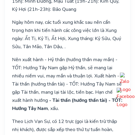
15h): Minh Đường, Mậu Tuất (19h-21h): Kim Quỹ,
Kỷ Hợi (21h-23h): Bảo Quang
Ngày hôm nay, các tuổi xung khắc sau nên cẩn
trọng hơn khi tiến hành các công việc lớn là Xung
ngày: Ất Tị, Kỷ Tị, Ất Hợi, Xung tháng: Kỷ Sửu, Quý
Sửu, Tân Mão, Tân Dậu, .
Nên xuất hành - Hỷ thần (hướng thần may mắn) -
TỐT: Hướng Tây Nam gặp Hỷ thần, sẽ mang lại
nhiều niềm vui, may mắn và thuận lợi. Xuất hành -
Tài thần (hướng thần tài) - TỐT: Hướng Tây Nam sẽ
gặp Tài thần, mang lại tài lộc, tiền bạc. Hạn chế
xuất hành hướng
- Tài thần (hướng thần tài) - TỐT:
Hướng Tây Nam
, xấu.
Theo Lịch Vạn Sự, có 12 trực (gọi là kiến trừ thập
nhị khách), được sắp xếp theo thứ tự tuần hoàn,