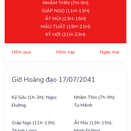
NHÂM THÌN (7H-9H)
GIÁP NGỌ (11H-13H)
ẤT MÙI (13H-15H)
MẬU TUẤT (19H-21H)
KỶ HỢI (21H-23H)
Hôm qua
Hôm nay
Ngày mai
Giờ Hoàng đạo 17/07/2041
Kỷ Sửu (1h-3h): Ngọc
Nhâm Thìn (7h-9h):
Đường
Tư Mệnh
Giáp Ngọ (11h-13h):
Ất Mùi (13h-15h):
Thanh Long
Minh Đường