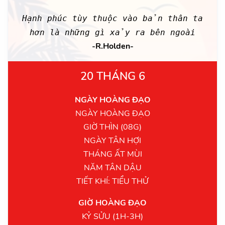
Hạnh phúc tùy thuộc vào bản thân ta
hơn là những gì xảy ra bên ngoài
-R.Holden-
20 THÁNG 6
NGÀY HOÀNG ĐẠO
NGÀY HOÀNG ĐẠO
GIỜ THÌN (08G)
NGÀY TÂN HỢI
THÁNG ẤT MÙI
NĂM TÂN DẬU
TIẾT KHÍ: TIỂU THỬ
GIỜ HOÀNG ĐẠO
KỶ SỬU (1H-3H)