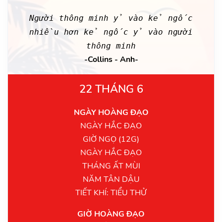
Người thông minh ỷ vào kẻ ngốc
nhiều hơn kẻ ngốc ỷ vào người
thông minh
-Collins - Anh-
22 THÁNG 6
NGÀY HOÀNG ĐẠO
NGÀY HẮC ĐẠO
GIỜ NGỌ (12G)
NGÀY HẮC ĐẠO
THÁNG ẤT MÙI
NĂM TÂN DẬU
TIẾT KHÍ: TIỂU THỬ
GIỜ HOÀNG ĐẠO