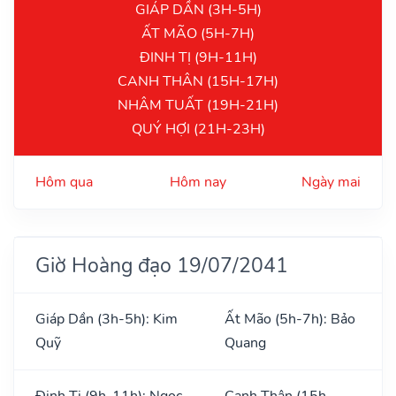
GIÁP DẦN (3H-5H)
ẤT MÃO (5H-7H)
ĐINH TỊ (9H-11H)
CANH THÂN (15H-17H)
NHÂM TUẤT (19H-21H)
QUÝ HỢI (21H-23H)
Hôm qua
Hôm nay
Ngày mai
Giờ Hoàng đạo 19/07/2041
Giáp Dần (3h-5h): Kim
Ất Mão (5h-7h): Bảo
Quỹ
Quang
Đinh Tị (9h-11h): Ngọc
Canh Thân (15h-