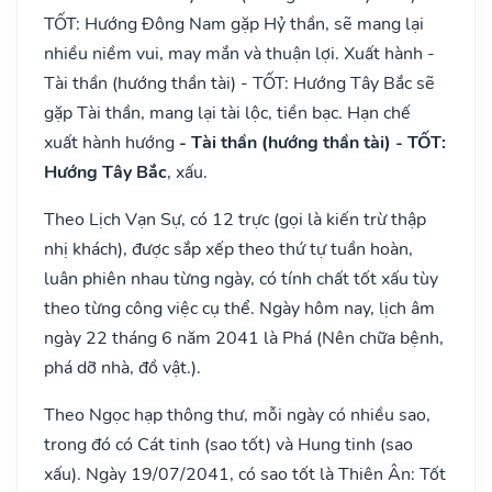
TỐT: Hướng Đông Nam gặp Hỷ thần, sẽ mang lại
nhiều niềm vui, may mắn và thuận lợi. Xuất hành -
Tài thần (hướng thần tài) - TỐT: Hướng Tây Bắc sẽ
gặp Tài thần, mang lại tài lộc, tiền bạc. Hạn chế
xuất hành hướng
- Tài thần (hướng thần tài) - TỐT:
Hướng Tây Bắc
, xấu.
Theo Lịch Vạn Sự, có 12 trực (gọi là kiến trừ thập
nhị khách), được sắp xếp theo thứ tự tuần hoàn,
luân phiên nhau từng ngày, có tính chất tốt xấu tùy
theo từng công việc cụ thể. Ngày hôm nay, lịch âm
ngày 22 tháng 6 năm 2041 là Phá (Nên chữa bệnh,
phá dỡ nhà, đồ vật.).
Theo Ngọc hạp thông thư, mỗi ngày có nhiều sao,
trong đó có Cát tinh (sao tốt) và Hung tinh (sao
xấu). Ngày 19/07/2041, có sao tốt là Thiên Ân: Tốt