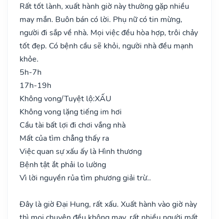
Rất tốt lành, xuất hành giờ này thường gặp nhiều
may mắn. Buôn bán có lời. Phụ nữ có tin mừng,
người đi sắp về nhà. Mọi việc đều hòa hợp, trôi chảy
tốt đẹp. Có bệnh cầu sẽ khỏi, người nhà đều mạnh
khỏe.
5h-7h
17h-19h
Không vong/Tuyệt lộ:
XẤU
Không vong lặng tiếng im hơi
Cầu tài bất lợi đi chơi vắng nhà
Mất của tìm chẳng thấy ra
Việc quan sự xấu ấy là Hình thương
Bệnh tật ắt phải lo lường
Vì lời nguyền rủa tìm phương giải trừ..
Đây là giờ Đại Hung, rất xấu. Xuất hành vào giờ này
thì mọi chuyện đều không may, rất nhiều người mất