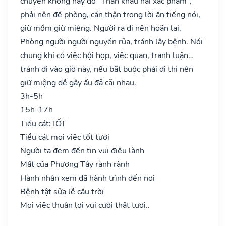
chuyện không hay do "Thần khẩu hại xác phầm",
phải nên đề phòng, cẩn thận trong lời ăn tiếng nói,
giữ mồm giữ miệng. Người ra đi nên hoãn lại.
Phòng người người nguyền rủa, tránh lây bệnh. Nói
chung khi có việc hội họp, việc quan, tranh luận…
tránh đi vào giờ này, nếu bắt buộc phải đi thì nên
giữ miệng dễ gây ẩu đả cãi nhau.
3h-5h
15h-17h
Tiểu cát:
TỐT
Tiểu cát mọi việc tốt tươi
Người ta đem đến tin vui điều lành
Mất của Phương Tây rành rành
Hành nhân xem đã hành trình đến nơi
Bệnh tật sửa lễ cầu trời
Mọi việc thuận lợi vui cười thật tươi..