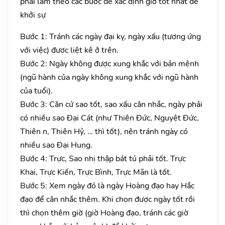
phải làm theo các bước để xác định giờ tốt nhất để
khởi sự
Bước 1: Tránh các ngày đại kỵ, ngày xấu (tương ứng
với việc) được liệt kê ở trên.
Bước 2: Ngày không được xung khắc với bản mệnh
(ngũ hành của ngày không xung khắc với ngũ hành
của tuổi).
Bước 3: Căn cứ sao tốt, sao xấu cân nhắc, ngày phải
có nhiều sao Đại Cát (như Thiên Đức, Nguyệt Đức,
Thiên n, Thiên Hỷ, … thì tốt), nên tránh ngày có
nhiều sao Đại Hung.
Bước 4: Trực, Sao nhị thập bát tú phải tốt. Trực
Khai, Trực Kiến, Trực Bình, Trực Mãn là tốt.
Bước 5: Xem ngày đó là ngày Hoàng đạo hay Hắc
đạo để cân nhắc thêm. Khi chọn được ngày tốt rồi
thì chọn thêm giờ (giờ Hoàng đạo, tránh các giờ