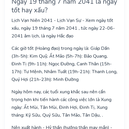
Ngày 19 tháng 7 năm 2041 là ngày
tốt hay xấu?
Lịch Vạn Niên 2041 - Lịch Vạn Sự - Xem ngày tốt
xấu, ngày 19 tháng 7 năm 2041 , tức ngày 22-06-
2041 âm lịch, là ngày Hắc đạo
Các giờ tốt (Hoàng đạo) trong ngày là: Giáp Dần
(3h-5h): Kim Quỹ, Ất Mão (5h-7h): Bảo Quang,
Đinh Tị (9h-11h): Ngọc Đường, Canh Thân (15h-
17h): Tư Mệnh, Nhâm Tuất (19h-21h): Thanh Long,
Quý Hợi (21h-23h): Minh Đường
Ngày hôm nay, các tuổi xung khắc sau nên cẩn
trọng hơn khi tiến hành các công việc lớn là Xung
ngày: Ất Mùi, Tân Mùi, Đinh Hợi, Đinh Tị, Xung
tháng: Kỷ Sửu, Quý Sửu, Tân Mão, Tân Dậu, .
Nên xuất hành - Hỷ thần (hướng thần may mắn) -