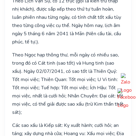
Theo Lịch Vạn Sự, có 12 trực (gọi là kiến trừ thập
nhị khách), được sắp xếp theo thứ tự tuần hoàn,
luân phiên nhau từng ngày, có tính chất tốt xấu tùy
theo từng công việc cụ thể. Ngày hôm nay, lịch âm
ngày 5 tháng 6 năm 2041 là Mãn (Nên cầu tài, cầu
phúc, tế tự.).
Theo Ngọc hạp thông thư, mỗi ngày có nhiều sao,
trong đó có Cát tinh (sao tốt) và Hung tinh (sao
xấu). Ngày 02/07/2041, có sao tốt là Thiên Quý:
Tốt mọi việc; Thiên Quan: Tốt mọi việc; U Vi tinh:
Tốt mọi việc; Tuế hợp: Tốt mọi việc; Ích Hậu: Tốt
mọi việc, nhất là cưới hỏi; Nhân Chuyên: Đại cát: tốt
mọi việc, có thể giải được sao xấu (trừ Kim thần thất
sát);
Các sao xấu là Kiếp sát: Kỵ xuất hành; cưới hỏi; an
táng; xây dựng nhà cửa; Hoang vu: Xấu mọi việc; Địa