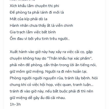
Xích khẩu lắm chuyên thị phi
Đề phòng ta phải lánh đi mới là
Mất của kíp phải dò la
Hành nhân chưa thấy ắt là viễn chinh
Gia trạch lắm việc bất bình
Ốm đau vì bởi yêu tinh trêu người..
Xuất hành vào giờ này hay xảy ra việc cãi cọ, gặp
chuyện không hay do "Thần khẩu hại xác phầm",
phải nên đề phòng, cẩn thận trong lời ăn tiếng nói,
giữ mồm giữ miệng. Người ra đi nên hoãn lại.
Phòng người người nguyền rủa, tránh lây bệnh. Nói
chung khi có việc hội họp, việc quan, tranh luận…
tránh đi vào giờ này, nếu bắt buộc phải đi thì nên
giữ miệng dễ gây ẩu đả cãi nhau.
1h-3h