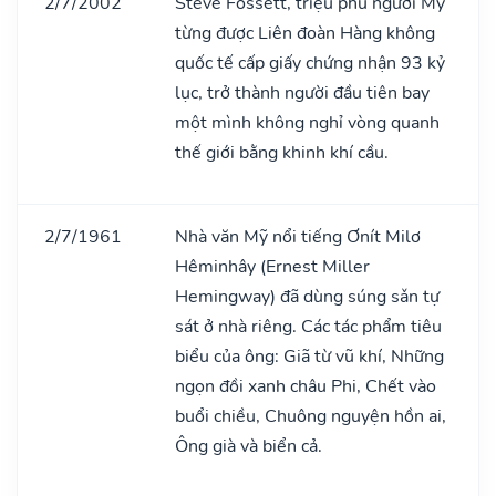
2/7/2002
Steve Fossett, triệu phú người Mỹ
từng được Liên đoàn Hàng không
quốc tế cấp giấy chứng nhận 93 kỷ
lục, trở thành người đầu tiên bay
một mình không nghỉ vòng quanh
thế giới bằng khinh khí cầu.
2/7/1961
Nhà văn Mỹ nổi tiếng Ơnít Milơ
Hêminhây (Ernest Miller
Hemingway) đã dùng súng sǎn tự
sát ở nhà riêng. Các tác phẩm tiêu
biểu của ông: Giã từ vũ khí, Những
ngọn đồi xanh châu Phi, Chết vào
buổi chiều, Chuông nguyện hồn ai,
Ông già và biển cả.