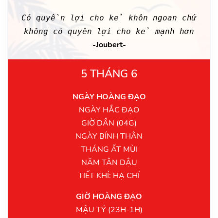
Có quyền lợi cho kẻ khôn ngoan chứ
không có quyên lợi cho kẻ mạnh hơn
-Joubert-
5 THÁNG 6
NGÀY HOÀNG ĐẠO
NGÀY HẮC ĐẠO
GIỜ DẦN (04G)
NGÀY BÍNH THÂN
THÁNG ẤT MÙI
NĂM TÂN DẬU
TIẾT KHÍ: HẠ CHÍ
GIỜ HOÀNG ĐẠO
MẬU TÝ (23H-1H)