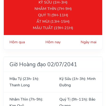
KỶ SỬU (1H-3H)
NHÂM THÌN (7H-9H)
QUÝ TỊ (9H-11H)
ẤT MÙI (13H-15H)
MẬU TUẤT (19H-21H)
Hôm qua
Hôm nay
Ngày mai
Giờ Hoàng đạo 02/07/2041
Mậu Tý (23h-1h):
Kỷ Sửu (1h-3h): Minh
Thanh Long
Đường
Nhâm Thìn (7h-9h):
Quý Tị (9h-11h): Bảo
Kim Quỹ
Quang