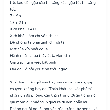
trệ, kéo dài, gặp xấu thì tăng xấu, gặp tốt thì tăng
tốt.
7h-9h
19h-21h
Xích khẩu:
XẤU
Xích khẩu lắm chuyên thị phi
Đề phòng ta phải lánh đi mới là
Mất của kíp phải dò la
Hành nhân chưa thấy ắt là viễn chinh
Gia trạch lắm việc bất bình
Ốm đau vì bởi yêu tinh trêu người..
Xuất hành vào giờ này hay xảy ra việc cãi cọ, gặp
chuyện không hay do "Thần khẩu hại xác phầm",
phải nên đề phòng, cẩn thận trong lời ăn tiếng nói,
giữ mồm giữ miệng. Người ra đi nên hoãn lại.
Phòng người người nguyền rủa, tránh lây bệnh. Nói