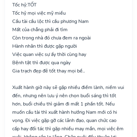
Tốc hỷ:
TỐT
Tốc hỷ mọi việc mỹ miều
Cầu tài cầu lộc thì cầu phương Nam
Mất của chẳng phải đi tìm
Còn trong nhà đó chưa đem ra ngoài
Hành nhân thì được gặp người
Việc quan việc sự ấy thời cùng hay
Bệnh tật thì được qua ngày
Gia trạch đẹp đẽ tốt thay mọi bề..
Xuất hành giờ này sẽ gặp nhiều điềm lành, niềm vui
đến, nhưng nên lưu ý nên chọn buổi sáng thì tốt
hơn, buổi chiều thì giảm đi mất 1 phần tốt. Nếu
muốn cầu tài thì xuất hành hướng Nam mới có hi
vọng. Đi việc gặp gỡ các lãnh đạo, quan chức cao
cấp hay đối tác thì gặp nhiều may mắn, mọi việc êm
xuôi, không cần lo lắng. Chăn nuôi đều thuận lợi,