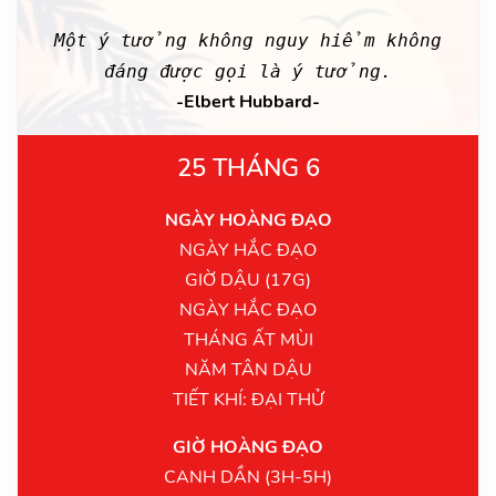
Một ý tưởng không nguy hiểm không
đáng được gọi là ý tưởng.
-Elbert Hubbard-
25 THÁNG 6
NGÀY HOÀNG ĐẠO
NGÀY HẮC ĐẠO
GIỜ DẬU (17G)
NGÀY HẮC ĐẠO
THÁNG ẤT MÙI
NĂM TÂN DẬU
TIẾT KHÍ: ĐẠI THỬ
GIỜ HOÀNG ĐẠO
CANH DẦN (3H-5H)