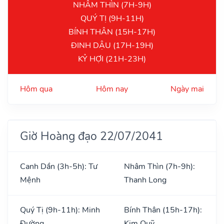
NHÂM THÌN (7H-9H)
QUÝ TỊ (9H-11H)
BÍNH THÂN (15H-17H)
ĐINH DẬU (17H-19H)
KỶ HỢI (21H-23H)
Hôm qua
Hôm nay
Ngày mai
Giờ Hoàng đạo 22/07/2041
Canh Dần (3h-5h): Tư
Nhâm Thìn (7h-9h):
Mệnh
Thanh Long
Quý Tị (9h-11h): Minh
Bính Thân (15h-17h):
Đường
Kim Quỹ