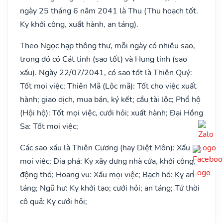
ngày 25 tháng 6 năm 2041 là Thu (Thu hoạch tốt.
Kỵ khởi công, xuất hành, an táng).
Theo Ngọc hạp thông thư, mỗi ngày có nhiều sao,
trong đó có Cát tinh (sao tốt) và Hung tinh (sao
xấu). Ngày 22/07/2041, có sao tốt là Thiên Quý:
Tốt mọi việc; Thiên Mã (Lộc mã): Tốt cho việc xuất
hành; giao dịch, mua bán, ký kết; cầu tài lộc; Phổ hộ
(Hội hộ): Tốt mọi việc, cưới hỏi; xuất hành; Đại Hồng
Sa: Tốt mọi việc;
Các sao xấu là Thiên Cương (hay Diệt Môn): Xấu
mọi việc; Địa phá: Kỵ xây dựng nhà cửa, khởi công,
động thổ; Hoang vu: Xấu mọi việc; Bạch hổ: Kỵ an
táng; Ngũ hư: Kỵ khởi tạo; cưới hỏi; an táng; Tứ thời
cô quả: Kỵ cưới hỏi;