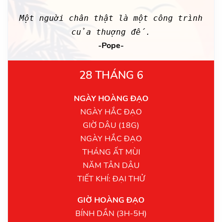
Một nguời chân thật là một công trình
của thuợng đế.
-Pope-
28 THÁNG 6
NGÀY HOÀNG ĐẠO
NGÀY HẮC ĐẠO
GIỜ DẬU (18G)
NGÀY HẮC ĐẠO
THÁNG ẤT MÙI
NĂM TÂN DẬU
TIẾT KHÍ: ĐẠI THỬ
GIỜ HOÀNG ĐẠO
BÍNH DẦN (3H-5H)