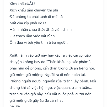
Xích khẩu:
XẤU
Xích khẩu lắm chuyên thị phi
Đề phòng ta phải lánh đi mới là
Mất của kíp phải dò la
Hành nhân chưa thấy ắt là viễn chinh
Gia trạch lắm việc bất bình
Ốm đau vì bởi yêu tinh trêu người..
Xuất hành vào giờ này hay xảy ra việc cãi cọ, gặp
chuyện không hay do "Thần khẩu hại xác phầm",
phải nên đề phòng, cẩn thận trong lời ăn tiếng nói,
giữ mồm giữ miệng. Người ra đi nên hoãn lại.
Phòng người người nguyền rủa, tránh lây bệnh. Nói
chung khi có việc hội họp, việc quan, tranh luận…
tránh đi vào giờ này, nếu bắt buộc phải đi thì nên
giữ miệng dễ gây ẩu đả cãi nhau.
3h-5h