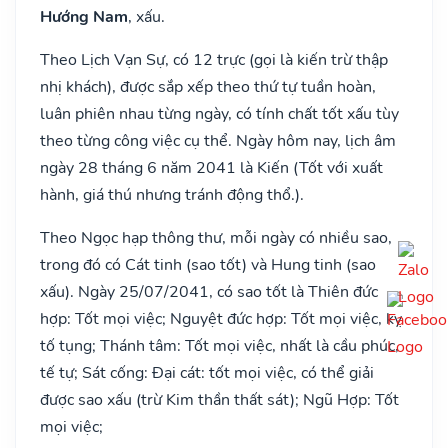
Hướng Nam
, xấu.
Theo Lịch Vạn Sự, có 12 trực (gọi là kiến trừ thập
nhị khách), được sắp xếp theo thứ tự tuần hoàn,
luân phiên nhau từng ngày, có tính chất tốt xấu tùy
theo từng công việc cụ thể. Ngày hôm nay, lịch âm
ngày 28 tháng 6 năm 2041 là Kiến (Tốt với xuất
hành, giá thú nhưng tránh động thổ.).
Theo Ngọc hạp thông thư, mỗi ngày có nhiều sao,
trong đó có Cát tinh (sao tốt) và Hung tinh (sao
xấu). Ngày 25/07/2041, có sao tốt là Thiên đức
hợp: Tốt mọi việc; Nguyệt đức hợp: Tốt mọi việc, kỵ
tố tụng; Thánh tâm: Tốt mọi việc, nhất là cầu phúc,
tế tự; Sát cống: Đại cát: tốt mọi việc, có thể giải
được sao xấu (trừ Kim thần thất sát); Ngũ Hợp: Tốt
mọi việc;