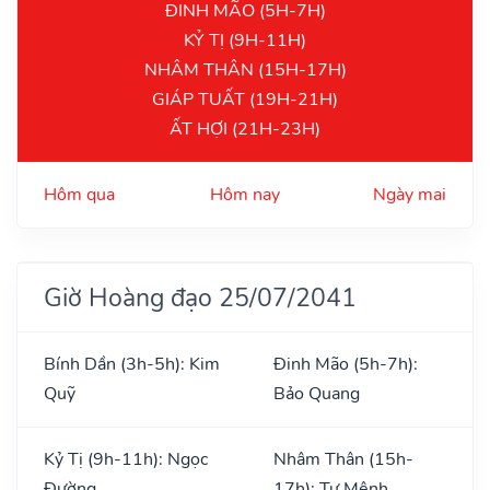
ĐINH MÃO (5H-7H)
KỶ TỊ (9H-11H)
NHÂM THÂN (15H-17H)
GIÁP TUẤT (19H-21H)
ẤT HỢI (21H-23H)
Hôm qua
Hôm nay
Ngày mai
Giờ Hoàng đạo 25/07/2041
Bính Dần (3h-5h): Kim
Đinh Mão (5h-7h):
Quỹ
Bảo Quang
Kỷ Tị (9h-11h): Ngọc
Nhâm Thân (15h-
Đường
17h): Tư Mệnh