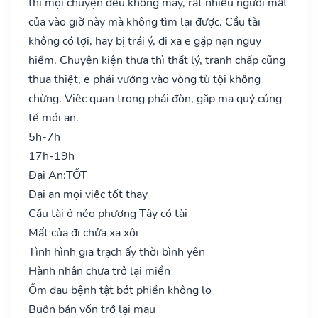
thì mọi chuyện đều không may, rất nhiều người mất
của vào giờ này mà không tìm lại được. Cầu tài
không có lợi, hay bị trái ý, đi xa e gặp nạn nguy
hiểm. Chuyện kiện thưa thì thất lý, tranh chấp cũng
thua thiệt, e phải vướng vào vòng tù tội không
chừng. Việc quan trọng phải đòn, gặp ma quỷ cúng
tế mới an.
5h-7h
17h-19h
Đại An:
TỐT
Đại an mọi việc tốt thay
Cầu tài ở nẻo phương Tây có tài
Mất của đi chửa xa xôi
Tình hình gia trạch ấy thời bình yên
Hành nhân chưa trở lại miền
Ốm đau bệnh tật bớt phiền không lo
Buôn bán vốn trở lại mau