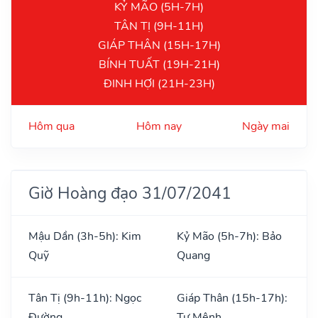
KỶ MÃO (5H-7H)
TÂN TỊ (9H-11H)
GIÁP THÂN (15H-17H)
BÍNH TUẤT (19H-21H)
ĐINH HỢI (21H-23H)
Hôm qua
Hôm nay
Ngày mai
Giờ Hoàng đạo 31/07/2041
Mậu Dần (3h-5h): Kim
Kỷ Mão (5h-7h): Bảo
Quỹ
Quang
Tân Tị (9h-11h): Ngọc
Giáp Thân (15h-17h):
Đường
Tư Mệnh