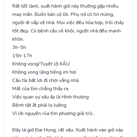
Rất tốt lành, xuất hành giờ này thường gặp nhiều
may mắn. Buôn bán có lời. Phụ nữ có tin mừng,
người đi sắp về nhà. Mọi việc đều hòa hợp, trôi chảy
tốt đẹp. Có bệnh cầu sẽ khỏi, người nhà đều mạnh
khỏe.
3h-5h
15h-17h
Không vong/Tuyệt lộ:
XẤU
Không vong lặng tiếng im hơi
Cầu tài bất lợi đi chơi vắng nhà
Mất của tìm chẳng thấy ra
Việc quan sự xấu ấy là Hình thương
Bệnh tật ắt phải lo lường
Vì lời nguyền rủa tìm phương giải trừ..
Đây là giờ Đại Hung, rất xấu. Xuất hành vào giờ này