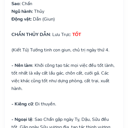
Sao:
Chẩn
Ngũ hành:
Thủy
Động vật:
Dẫn (Giun)
CHẨN THỦY DẪN
: Lưu Trực:
TỐT
(Kiết Tú) Tướng tinh con giun, chủ trị ngày thứ 4.
- Nên làm
: Khởi công tạo tác mọi việc đều tốt lành,
tốt nhất là xây cất lầu gác, chôn cất, cưới gả. Các
việc khác cũng tốt như dựng phòng, cất trại, xuất
hành.
- Kiêng cữ
: Đi thuyền.
- Ngoại lệ
: Sao Chẩn gặp ngày Tỵ, Dậu, Sửu đều
tốt. Gặp ngày Sửu vượng địa, tạo tác thịnh vượng.