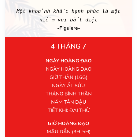
Một khoảnh khắc hạnh phúc là một
niềm vui bất diệt
-Figuiere-
4 THÁNG 7
NGÀY HOÀNG ĐẠO
NGÀY HOÀNG ĐẠO
GIỜ THÂN (16G)
NGÀY ẤT SỬU
THÁNG BÍNH THÂN
NĂM TÂN DẬU
TIẾT KHÍ: ĐẠI THỬ
GIỜ HOÀNG ĐẠO
MẬU DẦN (3H-5H)