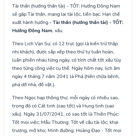
Tài thần (hướng thần tài) - TỐT: Hướng Đông Nam
sẽ gặp Tài thần, mang lại tài lộc, tiền bạc. Hạn chế
xuất hành hướng
- Tài thần (hướng thần tài) - TỐT:
Hướng Đông Nam
, xấu.
Theo Lịch Vạn Sự, có 12 trực (gọi là kiến trừ thập
nhị khách), được sắp xếp theo thứ tự tuần hoàn,
luân phiên nhau từng ngày, có tính chất tốt xấu tùy
theo từng công việc cụ thể. Ngày hôm nay, lịch âm
ngày 4 tháng 7 năm 2041 là Phá (Nên chữa bệnh,
phá dỡ nhà, đồ vật.).
Theo Ngọc hạp thông thư, mỗi ngày có nhiều sao,
trong đó có Cát tinh (sao tốt) và Hung tinh (sao
xấu). Ngày 31/07/2041, có sao tốt là Thiên Phúc:
Tốt mọi việc; Mẫu Thương: Tốt về cầu tài lộc; khai
trương, mở kho; Minh đường: Hoàng Đạo - Tốt mọi