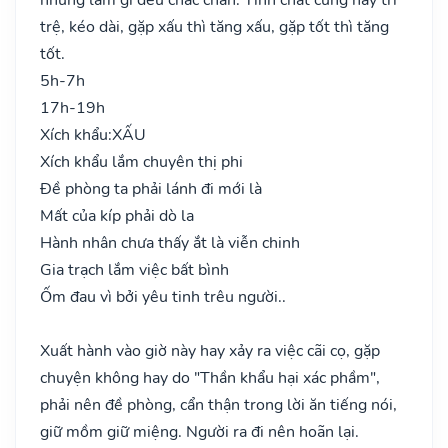
trệ, kéo dài, gặp xấu thì tăng xấu, gặp tốt thì tăng
tốt.
5h-7h
17h-19h
Xích khẩu:
XẤU
Xích khẩu lắm chuyên thị phi
Đề phòng ta phải lánh đi mới là
Mất của kíp phải dò la
Hành nhân chưa thấy ắt là viễn chinh
Gia trạch lắm việc bất bình
Ốm đau vì bởi yêu tinh trêu người..
Xuất hành vào giờ này hay xảy ra việc cãi cọ, gặp
chuyện không hay do "Thần khẩu hại xác phầm",
phải nên đề phòng, cẩn thận trong lời ăn tiếng nói,
giữ mồm giữ miệng. Người ra đi nên hoãn lại.