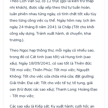
Theo Lịch Vạn Sự, có 12 trực (gọi là kiến trừ thập
nhị khách), được sắp xếp theo thứ tự tuần hoàn,
luân phiên nhau từng ngày, có tính chất tốt xấu tùy
theo từng công việc cụ thể. Ngày hôm nay, lịch âm
ngày 24 tháng 8 năm 2041 là Chấp (Tốt cho khởi
công xây dựng. Tránh xuất hành, di chuyển, khai
trương.).
Theo Ngọc hạp thông thư, mỗi ngày có nhiều sao,
trong đó có Cát tinh (sao tốt) và Hung tinh (sao
xấu). Ngày 18/09/2041, có sao tốt là Thiên đức:
Tốt mọi việc; Thiên Phúc: Tốt mọi việc; Nguyệt
Không: Tốt cho việc sửa chữa nhà cửa; đặt giường;
Giải thần: Đại cát: Tốt cho việc tế tự; tố tụng, giải
oan (trừ được các sao xấu); Thanh Long: Hoàng Đạo
- Tốt mọi việc;
Các sao xấu là Kiếp sát: Kỵ xuất hành; cưới hỏi; an