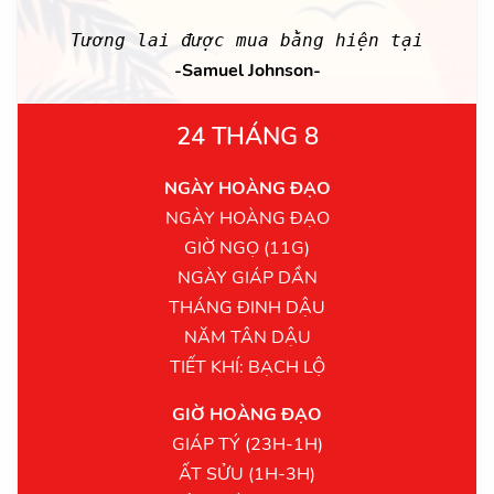
Tương lai được mua bằng hiện tại
-Samuel Johnson-
24 THÁNG 8
NGÀY HOÀNG ĐẠO
NGÀY HOÀNG ĐẠO
GIỜ NGỌ (11G)
NGÀY GIÁP DẦN
THÁNG ĐINH DẬU
NĂM TÂN DẬU
TIẾT KHÍ: BẠCH LỘ
GIỜ HOÀNG ĐẠO
GIÁP TÝ (23H-1H)
ẤT SỬU (1H-3H)