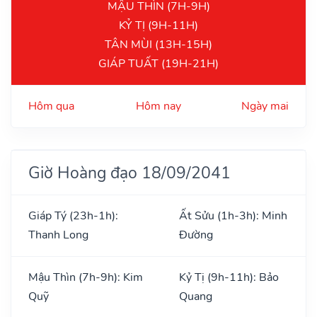
MẬU THÌN (7H-9H)
KỶ TỊ (9H-11H)
TÂN MÙI (13H-15H)
GIÁP TUẤT (19H-21H)
Hôm qua
Hôm nay
Ngày mai
Giờ Hoàng đạo 18/09/2041
Giáp Tý (23h-1h):
Ất Sửu (1h-3h): Minh
Thanh Long
Đường
Mậu Thìn (7h-9h): Kim
Kỷ Tị (9h-11h): Bảo
Quỹ
Quang