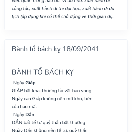
việc quan trọng nào đó. Ví dụ như: xuất hành đi
công tác, xuất hành đi thi đại học, xuất hành di du
lịch (áp dụng khi có thể chủ động về thời gian đi).
Bành tổ bách kỵ 18/09/2041
BÀNH TỔ BÁCH KỴ
Ngày
Giáp
GIÁP bất khai thương tài vật hao vong
Ngày can Giáp không nên mở kho, tiền
của hao mất
Ngày
Dần
DẦN bất tế tự quỷ thần bất thường
Ngày Dần không nên tế tự, quỷ thần