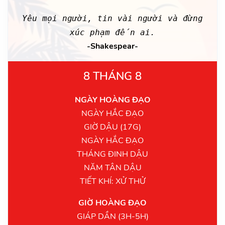
Yêu mọi người, tin vài người và đừng
xúc phạm đến ai.
-Shakespear-
8 THÁNG 8
NGÀY HOÀNG ĐẠO
NGÀY HẮC ĐẠO
GIỜ DẬU (17G)
NGÀY HẮC ĐẠO
THÁNG ĐINH DẬU
NĂM TÂN DẬU
TIẾT KHÍ: XỬ THỬ
GIỜ HOÀNG ĐẠO
GIÁP DẦN (3H-5H)