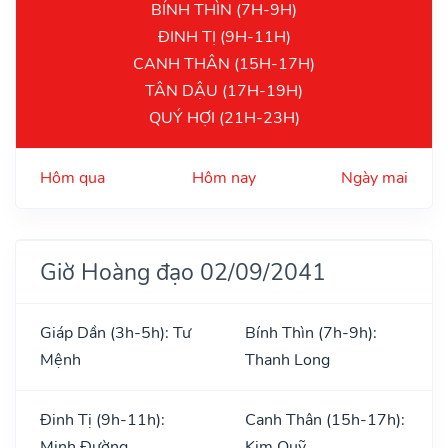
BÍNH THÌN (7H-9H)
ĐINH TỊ (9H-11H)
CANH THÂN (15H-17H)
TÂN DẬU (17H-19H)
QUÝ HỢI (21H-23H)
Hôm qua
Hôm nay
Ngày mai
Giờ Hoàng đạo 02/09/2041
Giáp Dần (3h-5h): Tư
Bính Thìn (7h-9h):
Mệnh
Thanh Long
Đinh Tị (9h-11h):
Canh Thân (15h-17h):
Minh Đường
Kim Quỹ