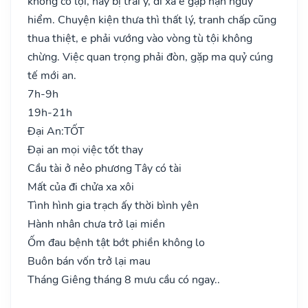
không có lợi, hay bị trái ý, đi xa e gặp nạn nguy
hiểm. Chuyện kiện thưa thì thất lý, tranh chấp cũng
thua thiệt, e phải vướng vào vòng tù tội không
chừng. Việc quan trọng phải đòn, gặp ma quỷ cúng
tế mới an.
7h-9h
19h-21h
Đại An:
TỐT
Đại an mọi việc tốt thay
Cầu tài ở nẻo phương Tây có tài
Mất của đi chửa xa xôi
Tình hình gia trạch ấy thời bình yên
Hành nhân chưa trở lại miền
Ốm đau bệnh tật bớt phiền không lo
Buôn bán vốn trở lại mau
Tháng Giêng tháng 8 mưu cầu có ngay..