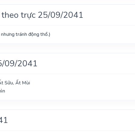
 theo trực 25/09/2041
ú nhưng tránh động thổ.)
5/09/2041
t Sửu, Ất Mùi
hìn
41