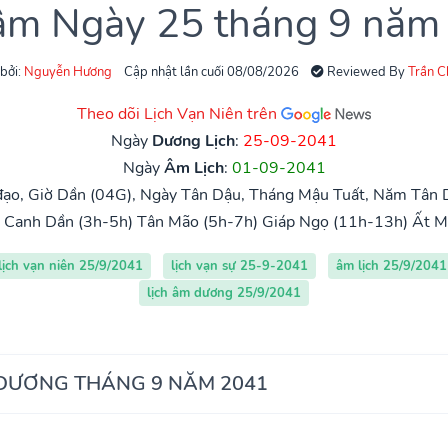
 âm Ngày 25 tháng 9 năm
 bởi:
Nguyễn Hương
Cập nhật lần cuối 08/08/2026
Reviewed By
Trần 
Theo dõi Lịch Vạn Niên trên
Ngày
Dương Lịch
:
25-09-2041
Ngày
Âm Lịch
:
01-09-2041
ạo, Giờ Dần (04G), Ngày Tân Dậu, Tháng Mậu Tuất, Năm Tân 
Canh Dần (3h-5h)
Tân Mão (5h-7h)
Giáp Ngọ (11h-13h)
Ất M
lịch vạn niên 25/9/2041
lịch vạn sự 25-9-2041
âm lịch 25/9/2041
lịch âm dương 25/9/2041
 DƯƠNG THÁNG 9 NĂM 2041