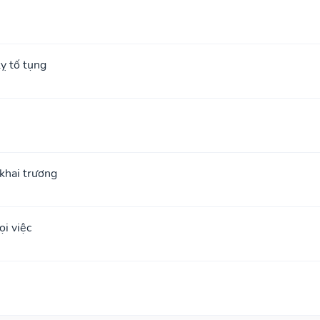
ỵ tố tụng
; khai trương
i việc