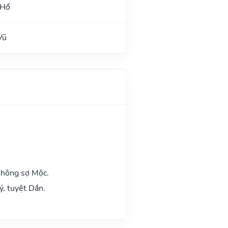
 Hổ
Vũ
không sợ Mộc.
ý, tuyệt Dần.