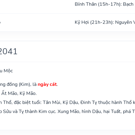
Bính Thân (15h-17h): Bạch
o
Kỷ Hợi (21h-23h): Nguyên 
2041
ựu Mộc
ng đồng (Kim), là
ngày cát
.
: Ất Mão, Kỷ Mão.
Thổ, đặc biệt tuổi: Tân Mùi, Kỷ Dậu, Đinh Tỵ thuộc hành Thổ 
 Sửu và Tỵ thành Kim cục. Xung Mão, hình Dậu, hại Tuất, phá T