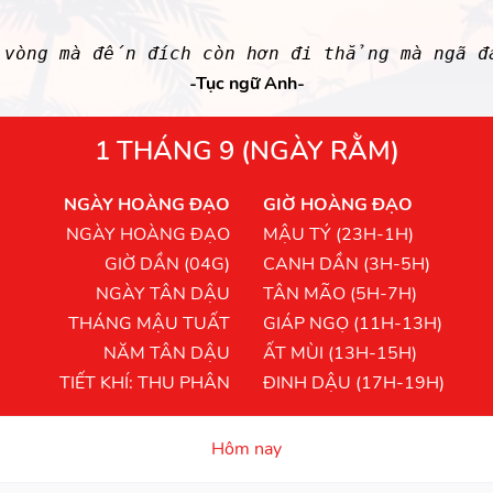
 vòng mà đến đích còn hơn đi thẳng mà ngã đ
-Tục ngữ Anh-
1 THÁNG 9 (NGÀY RẰM)
NGÀY HOÀNG ĐẠO
GIỜ HOÀNG ĐẠO
NGÀY HOÀNG ĐẠO
MẬU TÝ (23H-1H)
GIỜ DẦN (04G)
CANH DẦN (3H-5H)
NGÀY TÂN DẬU
TÂN MÃO (5H-7H)
THÁNG MẬU TUẤT
GIÁP NGỌ (11H-13H)
NĂM TÂN DẬU
ẤT MÙI (13H-15H)
TIẾT KHÍ: THU PHÂN
ĐINH DẬU (17H-19H)
Hôm nay