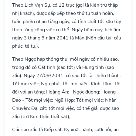
Theo Lịch Vạn Sự, có 12 trực (gọi là kiến trừ thập
nhị khách), được sắp xếp theo thứ tự tuần hoàn,
luân phiên nhau từng ngày, có tính chất tốt xấu tùy
theo từng công việc cụ thể. Ngày hôm nay, lịch âm
ngày 3 tháng 9 năm 2041 là Mãn (Nên cầu tài, cầu
phúc, tế tự.).
Theo Ngọc hạp thông thư, mỗi ngày có nhiều sao,
trong đó có Cát tinh (sao tốt) và Hung tinh (sao
xấu). Ngày 27/09/2041, có sao tốt là Thiên thành:
Tốt mọi việc; Ngũ phú: Tốt mọi việc; Kính Tâm: Tốt
đối với an táng; Hoàng Ân: ; Ngọc đường: Hoàng
Đạo - Tốt mọi việc; Ngũ Hợp: Tốt mọi việc; Nhân
Chuyên: Đại cát: tốt mọi việc, có thể giải được sao
xấu (trừ Kim thần thất sát);
Các sao xấu là Kiếp sát: Kỵ xuất hành; cưới hỏi; an