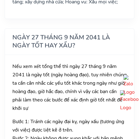
táng; xây dựng nhà cửa; Hoang vu: Xấu mọi việc;
NGÀY 27 THÁNG 9 NĂM 2041 LÀ
NGÀY TỐT HAY XẤU?
Nếu xem xét tổng thể thì ngày 27 tháng 9 năm
2041 là ngày tốt (ngày hoàng đạo), tuy nhiên chúng
ta cần cân nhắc các yếu tốt khác trong ngày như giờ
hoàng đạo, giờ hắc đạo, chính vì vậy các bạn cần
phải làm theo các bước để xác định giờ tốt nhất để
khởi sự
Bước 1: Tránh các ngày đại kỵ, ngày xấu (tương ứng
với việc) được liệt kê ở trên.
Bước 2: Ngày không được xung khắc với bản mệnh