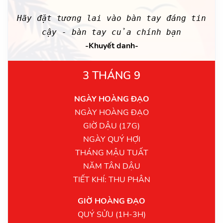
Hãy đặt tương lai vào bàn tay đáng tin
cậy - bàn tay của chính bạn
-Khuyết danh-
3 THÁNG 9
NGÀY HOÀNG ĐẠO
NGÀY HOÀNG ĐẠO
GIỜ DẬU (17G)
NGÀY QUÝ HỢI
THÁNG MẬU TUẤT
NĂM TÂN DẬU
TIẾT KHÍ: THU PHÂN
GIỜ HOÀNG ĐẠO
QUÝ SỬU (1H-3H)