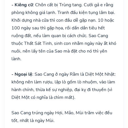
- Kiêng cữ
: Chôn cất bị Trùng tang. Cưới gả e rằng
phòng không giá lạnh. Tranh đấu kiện tụng lâm bại.
Khởi dựng nhà cửa thì con đầu dễ gặp nạn. 10 hoặc
100 ngày sau thì gặp họa, rồi dần dần tiêu hết
ruộng đất, nếu làm quan bị cách chức. Sao Cang
thuộc Thất Sát Tinh, sinh con nhằm ngày này ắt khó
nuôi, nên lấy tên của Sao mà đặt cho nó thì yên
lành.
- Ngoại lệ
: Sao Cang ở ngày Rằm là Diệt Một Nhật:
không nên làm rượu, lập lò gốm lò nhuộm, vào làm
hành chính, thừa kế sự nghiệp, đại kỵ đi thuyền (vì
Diệt Một có nghĩa là chìm mất).
Sao Cang trúng ngày Hợi, Mão, Mùi trăm việc đều
tốt, nhất là ngày Mùi.