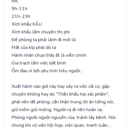
tốt.
9h-11h
21h-23h
Xích khẩu:
XẤU
Xích khẩu lắm chuyên thị phi
Đề phòng ta phải lánh đi mới là
Mất của kíp phải dò la
Hành nhân chưa thấy ắt là viễn chinh
Gia trạch lắm việc bất bình
Ốm đau vì bởi yêu tinh trêu người..
Xuất hành vào giờ này hay xảy ra việc cãi cọ, gặp
chuyện không hay do "Thần khẩu hại xác phầm",
phải nên đề phòng, cẩn thận trong lời ăn tiếng nói,
giữ mồm giữ miệng. Người ra đi nên hoãn lại.
Phòng người người nguyền rủa, tránh lây bệnh. Nói
chung khi có việc hội họp, việc quan, tranh luận…