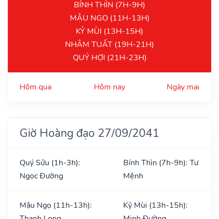
BÍNH THÌN (7H-9H)
MẬU NGỌ (11H-13H)
KỶ MÙI (13H-15H)
NHÂM TUẤT (19H-21H)
QUÝ HỢI (21H-23H)
Hôm qua
Hôm nay
Ngày mai
Giờ Hoàng đạo 27/09/2041
Quý Sửu (1h-3h):
Bính Thìn (7h-9h): Tư
Ngọc Đường
Mệnh
Mậu Ngọ (11h-13h):
Kỷ Mùi (13h-15h):
Thanh Long
Minh Đường