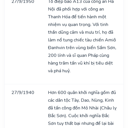
27/9/1950
Tổ điệp báo A13 của công an Hà
Nội đã phối hợp với công an
Thanh Hóa để tiến hành một
nhiệm vụ quan trọng. Với tinh
thần dũng cảm và mưu trí, họ đã
làm nổ tung chiếc tàu chiến Amiô
Đanhvin trên vùng biển Sầm Sơn,
200 lính và sĩ quan Pháp cùng
hàng trăm tấn vũ khí bị tiêu diệt
và phá huỷ.
27/9/1940
Hơn 600 quân khởi nghĩa gồm đủ
các dân tộc Tày, Dao, Nùng, Kinh
đã tấn công đồn Mỏ Nhài (Châu lỵ
Bắc Sơn). Cuộc khởi nghĩa Bắc
Sơn tuy thất bại nhưng để lại bài