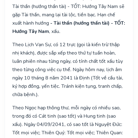
Tài thần (hướng thần tài) - TỐT: Hướng Tây Nam sẽ
gặp Tài thần, mang lại tài lộc, tiền bạc. Hạn chế
xuất hành hướng
- Tài thần (hướng thần tài) - TỐT:
Hướng Tây Nam
, xấu.
Theo Lịch Vạn Sự, có 12 trực (gọi là kiến trừ thập
nhị khách), được sắp xếp theo thứ tự tuần hoàn,
luân phiên nhau từng ngày, có tính chất tốt xấu tùy
theo từng công việc cụ thể. Ngày hôm nay, lịch âm
ngày 10 tháng 8 năm 2041 là Định (Tốt về cầu tài,
ký hợp đồng, yến tiệc. Tránh kiện tụng, tranh chấp,
chữa bệnh.).
Theo Ngọc hạp thông thư, mỗi ngày có nhiều sao,
trong đó có Cát tinh (sao tốt) và Hung tinh (sao
xấu). Ngày 04/09/2041, có sao tốt là Nguyệt Đức:
Tốt mọi việc; Thiên Quý: Tốt mọi việc; Thiên Quan: