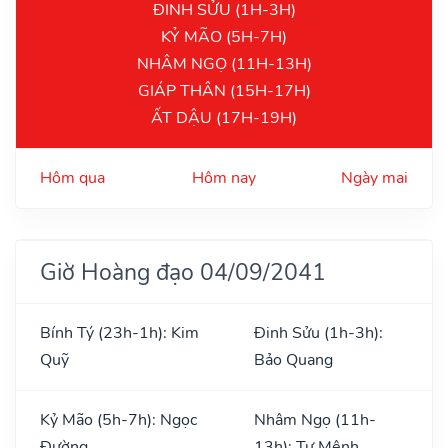
ĐINH SỬU (1H-3H)
KỶ MÃO (5H-7H)
NHÂM NGỌ (11H-13H)
GIÁP THÂN (15H-17H)
ẤT DẬU (17H-19H)
Hôm qua
Hôm nay
Ngày mai
Giờ Hoàng đạo 04/09/2041
Bính Tý (23h-1h): Kim
Đinh Sửu (1h-3h):
Quỹ
Bảo Quang
Kỷ Mão (5h-7h): Ngọc
Nhâm Ngọ (11h-
Đường
13h): Tư Mệnh