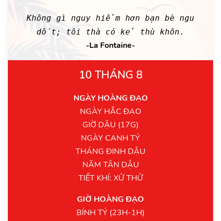
Không gì nguy hiểm hơn bạn bè ngu
dốt; tôi thà có kẻ thù khôn.
-La Fontaine-
10 THÁNG 8
NGÀY HOÀNG ĐẠO
NGÀY HẮC ĐẠO
GIỜ DẬU (17G)
NGÀY CANH TÝ
THÁNG ĐINH DẬU
NĂM TÂN DẬU
TIẾT KHÍ: XỬ THỬ
GIỜ HOÀNG ĐẠO
BÍNH TÝ (23H-1H)