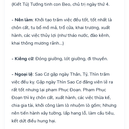
(Kiết Tú) Tướng tinh con Beo, chủ trị ngày thứ 4.
- Nên làm
: Khởi tạo trăm việc đều tốt, tốt nhất là
chôn cất, tu bổ mồ mả, trổ cửa, khai trương, xuất
hành, các việc thủy lợi (như tháo nước, đào kênh,
khai thông mương rãnh...)
- Kiêng cữ
: Đóng giường, lót giường, đi thuyền.
- Ngoại lệ
: Sao Cơ gặp ngày Thân, Tý, Thìn trăm
việc đều kỵ. Gặp ngày Thìn Sao Cơ đăng viên lẽ ra
rất tốt nhưng lại phạm Phục Đoạn. Phạm Phục
Đoạn thì kỵ chôn cất, xuất hành, các việc thừa kế,
chia gia tài, khởi công làm lò nhuộm lò gốm; Nhưng
nên tiến hành xây tường, lấp hang lỗ, làm cầu tiêu,
kết dứt điều hung hại.