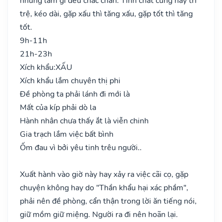
nhưng làm gì đều chắc chắn. Tính chất cung này trì
trệ, kéo dài, gặp xấu thì tăng xấu, gặp tốt thì tăng
tốt.
9h-11h
21h-23h
Xích khẩu:
XẤU
Xích khẩu lắm chuyên thị phi
Đề phòng ta phải lánh đi mới là
Mất của kíp phải dò la
Hành nhân chưa thấy ắt là viễn chinh
Gia trạch lắm việc bất bình
Ốm đau vì bởi yêu tinh trêu người..
Xuất hành vào giờ này hay xảy ra việc cãi cọ, gặp
chuyện không hay do "Thần khẩu hại xác phầm",
phải nên đề phòng, cẩn thận trong lời ăn tiếng nói,
giữ mồm giữ miệng. Người ra đi nên hoãn lại.