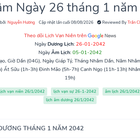
 âm Ngày 26 tháng 1 năm
 bởi:
Nguyễn Hương
Cập nhật lần cuối 08/08/2026
Reviewed By
Trần 
Theo dõi Lịch Vạn Niên trên
Ngày
Dương Lịch
:
26-01-2042
Ngày
Âm Lịch
:
05-01-2042
ạo, Giờ Dần (04G), Ngày Giáp Tý, Tháng Nhâm Dần, Năm Nhâm 
)
Ất Sửu (1h-3h)
Đinh Mão (5h-7h)
Canh Ngọ (11h-13h)
Nhâm
19h)
lịch vạn niên 26/1/2042
lịch vạn sự 26-1-2042
âm lịch 26/1/2042
lịch âm dương 26/1/2042
 DƯƠNG THÁNG 1 NĂM 2042