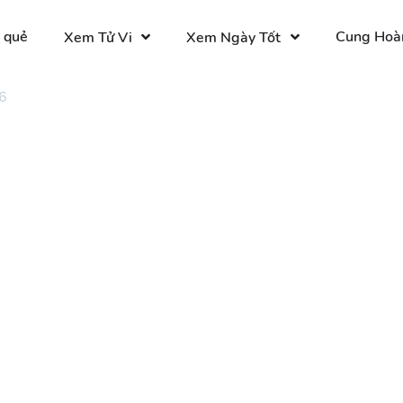
 quẻ
Cung Hoà
Xem Tử Vi
Xem Ngày Tốt
6