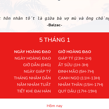
c hôn nhân tốt là giữa bà vợ mù và ông chồ
-Balzac-
5 THÁNG 1
NGÀY HOÀNG ĐẠO
GIỜ HOÀNG ĐẠO
NGÀY HOÀNG ĐẠO
GIÁP TÝ (23H-1H)
GIỜ DẦN (04G)
ẤT SỬU (1H-3H)
NGÀY GIÁP TÝ
ĐINH MÃO (5H-7H)
THÁNG NHÂM DẦN
CANH NGỌ (11H-13H)
NĂM NHÂM TUẤT
NHÂM THÂN (15H-17H)
TIẾT KHÍ: ĐẠI HÀN
QUÝ DẬU (17H-19H)
Hôm nay