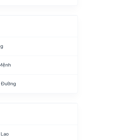
ng
 Mệnh
h Đường
 Lao