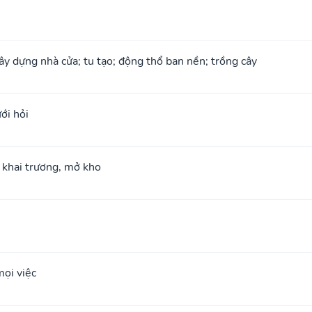
xây dựng nhà cửa; tu tạo; động thổ ban nền; trồng cây
ới hỏi
; khai trương, mở kho
ọi việc