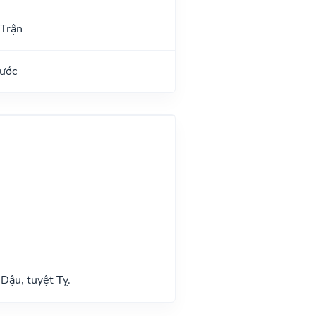
 Trận
Tước
Dậu, tuyệt Tỵ.