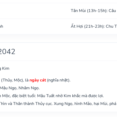
Tân Mùi (13h-15h): Câu
nh
Ất Hợi (21h-23h): Chu 
2042
g Kim
 (Thủy, Mộc), là
ngày cát
(nghĩa nhật).
: Mậu Ngọ, Nhâm Ngọ.
Mộc, đặc biệt tuổi: Mậu Tuất nhờ Kim khắc mà được lợi.
hìn và Thân thành Thủy cục. Xung Ngọ, hình Mão, hại Mùi, phá 