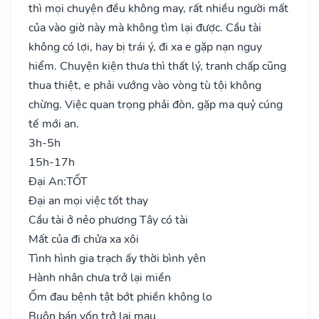
thì mọi chuyện đều không may, rất nhiều người mất
của vào giờ này mà không tìm lại được. Cầu tài
không có lợi, hay bị trái ý, đi xa e gặp nạn nguy
hiểm. Chuyện kiện thưa thì thất lý, tranh chấp cũng
thua thiệt, e phải vướng vào vòng tù tội không
chừng. Việc quan trọng phải đòn, gặp ma quỷ cúng
tế mới an.
3h-5h
15h-17h
Đại An:
TỐT
Đại an mọi việc tốt thay
Cầu tài ở nẻo phương Tây có tài
Mất của đi chửa xa xôi
Tình hình gia trạch ấy thời bình yên
Hành nhân chưa trở lại miền
Ốm đau bệnh tật bớt phiền không lo
Buôn bán vốn trở lại mau