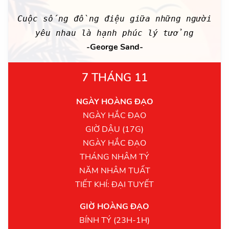
Cuộc sống đồng điệu giữa những người
yêu nhau là hạnh phúc lý tưởng
-George Sand-
7 THÁNG 11
NGÀY HOÀNG ĐẠO
NGÀY HẮC ĐẠO
GIỜ DẬU (17G)
NGÀY HẮC ĐẠO
THÁNG NHÂM TÝ
NĂM NHÂM TUẤT
TIẾT KHÍ: ĐẠI TUYẾT
GIỜ HOÀNG ĐẠO
BÍNH TÝ (23H-1H)