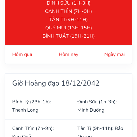
ĐINH SỬU (1H-3H)
CANH THÌN (7H-9H)
TÂN TỊ (9H-11H)
QUÝ MÙI (13H-15H)
BÍNH TUẤT (19H-21H)
Hôm qua
Hôm nay
Ngày mai
Giờ Hoàng đạo 18/12/2042
Bính Tý (23h-1h):
Đinh Sửu (1h-3h):
Thanh Long
Minh Đường
Canh Thìn (7h-9h):
Tân Tị (9h-11h): Bảo
Kim Quỹ
Quang