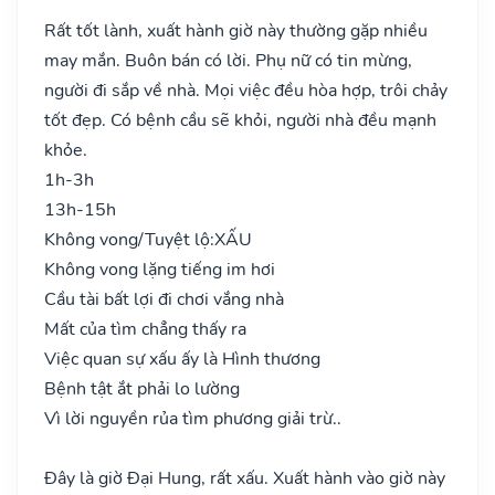
Rất tốt lành, xuất hành giờ này thường gặp nhiều
may mắn. Buôn bán có lời. Phụ nữ có tin mừng,
người đi sắp về nhà. Mọi việc đều hòa hợp, trôi chảy
tốt đẹp. Có bệnh cầu sẽ khỏi, người nhà đều mạnh
khỏe.
1h-3h
13h-15h
Không vong/Tuyệt lộ:
XẤU
Không vong lặng tiếng im hơi
Cầu tài bất lợi đi chơi vắng nhà
Mất của tìm chẳng thấy ra
Việc quan sự xấu ấy là Hình thương
Bệnh tật ắt phải lo lường
Vì lời nguyền rủa tìm phương giải trừ..
Đây là giờ Đại Hung, rất xấu. Xuất hành vào giờ này