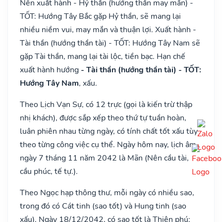
Nên xuất hành - Hỷ thần (hướng thần may mắn) -
TỐT: Hướng Tây Bắc gặp Hỷ thần, sẽ mang lại
nhiều niềm vui, may mắn và thuận lợi. Xuất hành -
Tài thần (hướng thần tài) - TỐT: Hướng Tây Nam sẽ
gặp Tài thần, mang lại tài lộc, tiền bạc. Hạn chế
xuất hành hướng
- Tài thần (hướng thần tài) - TỐT:
Hướng Tây Nam
, xấu.
Theo Lịch Vạn Sự, có 12 trực (gọi là kiến trừ thập
nhị khách), được sắp xếp theo thứ tự tuần hoàn,
luân phiên nhau từng ngày, có tính chất tốt xấu tùy
theo từng công việc cụ thể. Ngày hôm nay, lịch âm
ngày 7 tháng 11 năm 2042 là Mãn (Nên cầu tài,
cầu phúc, tế tự.).
Theo Ngọc hạp thông thư, mỗi ngày có nhiều sao,
trong đó có Cát tinh (sao tốt) và Hung tinh (sao
xấu). Ngày 18/12/2042, có sao tốt là Thiên phú: