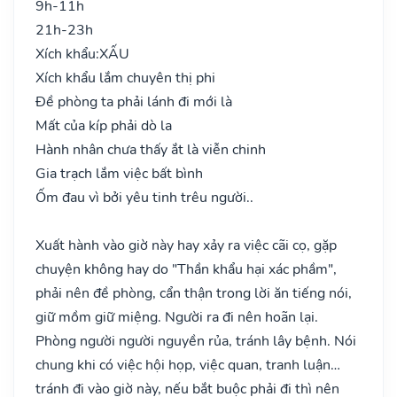
9h-11h
21h-23h
Xích khẩu:
XẤU
Xích khẩu lắm chuyên thị phi
Đề phòng ta phải lánh đi mới là
Mất của kíp phải dò la
Hành nhân chưa thấy ắt là viễn chinh
Gia trạch lắm việc bất bình
Ốm đau vì bởi yêu tinh trêu người..
Xuất hành vào giờ này hay xảy ra việc cãi cọ, gặp
chuyện không hay do "Thần khẩu hại xác phầm",
phải nên đề phòng, cẩn thận trong lời ăn tiếng nói,
giữ mồm giữ miệng. Người ra đi nên hoãn lại.
Phòng người người nguyền rủa, tránh lây bệnh. Nói
chung khi có việc hội họp, việc quan, tranh luận…
tránh đi vào giờ này, nếu bắt buộc phải đi thì nên