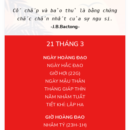
Cố chấp và bảo thủ là bằng chứng
chắc chắn nhất của sự ngu si.
-J.B.Bactong-
21 THÁNG 3
NGÀY HOÀNG ĐẠO
NGÀY HẮC ĐẠO
GIỜ HỢI (22G)
NGÀY MẬU THÂN
THÁNG GIÁP THÌN
NĂM NHÂM TUẤT
TIẾT KHÍ: LẬP HẠ
GIỜ HOÀNG ĐẠO
NHÂM TÝ (23H-1H)