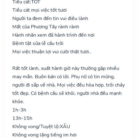
Tiểu cát:
TỐT
Tiểu cát mọi việc tốt tươi
Người ta đem đến tin vui điều lành
Mất của Phương Tây rành rành
Hành nhân xem đã hành trình đến nơi
Bệnh tật sửa lễ cầu trời
Mọi việc thuận lợi vui cười thật tươi..
Rất tốt lành, xuất hành giờ này thường gặp nhiều
may mắn. Buôn bán có lời. Phụ nữ có tin mừng,
người đi sắp về nhà. Mọi việc đều hòa hợp, trôi chảy
tốt đẹp. Có bệnh cầu sẽ khỏi, người nhà đều mạnh
khỏe.
1h-3h
13h-15h
Không vong/Tuyệt lộ:
XẤU
Không vong lặng tiếng im hơi