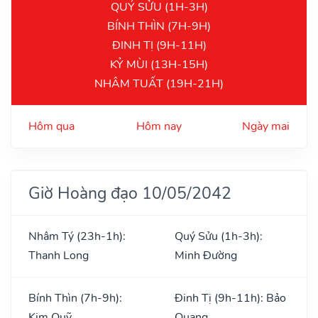
QUÝ SỬU (1H-3H)
BÍNH THÌN (7H-9H)
ĐINH TỊ (9H-11H)
KỶ MÙI (13H-15H)
NHÂM TUẤT (19H-21H)
Hôm qua
Hôm nay
Ngày mai
Giờ Hoàng đạo 10/05/2042
Nhâm Tý (23h-1h):
Quý Sửu (1h-3h):
Thanh Long
Minh Đường
Bính Thìn (7h-9h):
Đinh Tị (9h-11h): Bảo
Kim Quỹ
Quang