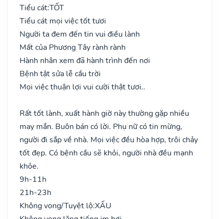
Tiểu cát:
TỐT
Tiểu cát mọi việc tốt tươi
Người ta đem đến tin vui điều lành
Mất của Phương Tây rành rành
Hành nhân xem đã hành trình đến nơi
Bệnh tật sửa lễ cầu trời
Mọi việc thuận lợi vui cười thật tươi..
Rất tốt lành, xuất hành giờ này thường gặp nhiều
may mắn. Buôn bán có lời. Phụ nữ có tin mừng,
người đi sắp về nhà. Mọi việc đều hòa hợp, trôi chảy
tốt đẹp. Có bệnh cầu sẽ khỏi, người nhà đều mạnh
khỏe.
9h-11h
21h-23h
Không vong/Tuyệt lộ:
XẤU
Không vong lặng tiếng im hơi