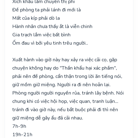
Xích khẩu lắm chuyên thị phi
Đề phòng ta phải lánh đi mới là
Mất của kíp phải dò la
Hành nhân chưa thấy ắt là viễn chinh
Gia trạch lắm việc bất bình
Ốm đau vì bởi yêu tinh trêu người..
Xuất hành vào giờ này hay xảy ra việc cãi cọ, gặp
chuyện không hay do "Thần khẩu hại xác phầm",
phải nên đề phòng, cẩn thận trong lời ăn tiếng nói,
giữ mồm giữ miệng. Người ra đi nên hoãn lại.
Phòng người người nguyền rủa, tránh lây bệnh. Nói
chung khi có việc hội họp, việc quan, tranh luận…
tránh đi vào giờ này, nếu bắt buộc phải đi thì nên
giữ miệng dễ gây ẩu đả cãi nhau.
7h-9h
19h-21h