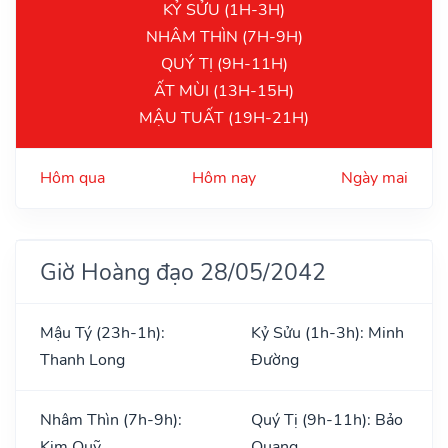
KỶ SỬU (1H-3H)
NHÂM THÌN (7H-9H)
QUÝ TỊ (9H-11H)
ẤT MÙI (13H-15H)
MẬU TUẤT (19H-21H)
Hôm qua
Hôm nay
Ngày mai
Giờ Hoàng đạo 28/05/2042
Mậu Tý (23h-1h):
Kỷ Sửu (1h-3h): Minh
Thanh Long
Đường
Nhâm Thìn (7h-9h):
Quý Tị (9h-11h): Bảo
Kim Quỹ
Quang