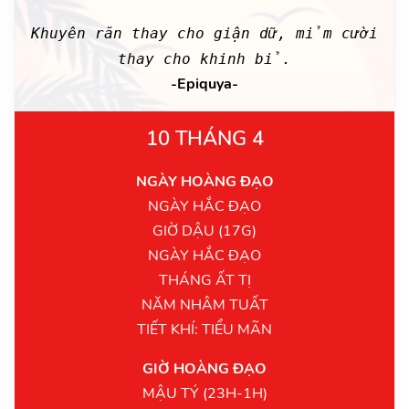
Khuyên răn thay cho giận dữ, mỉm cười
thay cho khinh bỉ.
-Epiquya-
10 THÁNG 4
NGÀY HOÀNG ĐẠO
NGÀY HẮC ĐẠO
GIỜ DẬU (17G)
NGÀY HẮC ĐẠO
THÁNG ẤT TỊ
NĂM NHÂM TUẤT
TIẾT KHÍ: TIỂU MÃN
GIỜ HOÀNG ĐẠO
MẬU TÝ (23H-1H)