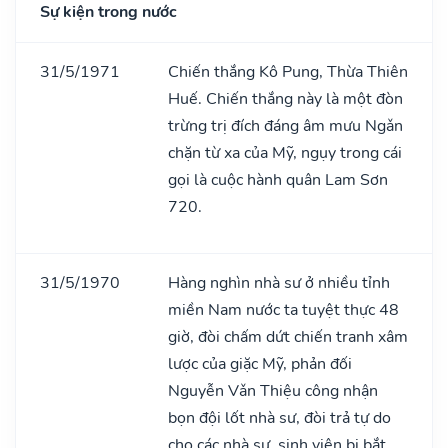
Sự kiện trong nước
31/5/1971
Chiến thắng Kô Pung, Thừa Thiên
Huế. Chiến thắng này là một đòn
trừng trị đích đáng âm mưu Ngǎn
chặn từ xa của Mỹ, ngụy trong cái
gọi là cuộc hành quân Lam Sơn
720.
31/5/1970
Hàng nghìn nhà sư ở nhiều tỉnh
miền Nam nước ta tuyệt thực 48
giờ, đòi chấm dứt chiến tranh xâm
lược của giặc Mỹ, phản đối
Nguyễn Vǎn Thiệu công nhận
bọn đội lốt nhà sư, đòi trả tự do
cho các nhà sư, sinh viên bị bắt,