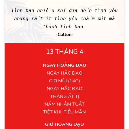
Tình bạn nhiều khi đưa đến tình yêu
nhưng rất ít tình yêu chấm dứt mà
thành tình bạn.
-Colton-
13 THÁNG 4
NGÀY HOÀNG ĐẠO
NGÀY HẮC ĐẠO
GIỜ MÙI (14G)
NGÀY HẮC ĐẠO
THÁNG ẤT TỊ
NĂM NHÂM TUẤT
TIẾT KHÍ: TIỂU MÃN
GIỜ HOÀNG ĐẠO