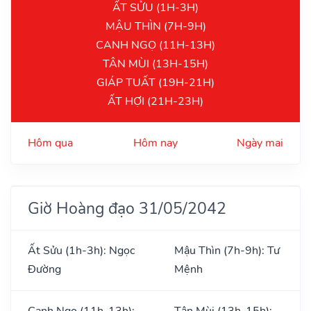
ẤT SỬU (1H-3H)
MẬU THÌN (7H-9H)
CANH NGỌ (11H-13H)
TÂN MÙI (13H-15H)
GIÁP TUẤT (19H-21H)
ẤT HỢI (21H-23H)
Hôm qua
Hôm nay
Ngày mai
Giờ Hoàng đạo 31/05/2042
Ất Sửu (1h-3h): Ngọc
Mậu Thìn (7h-9h): Tư
Đường
Mệnh
Canh Ngọ (11h-13h):
Tân Mùi (13h-15h):