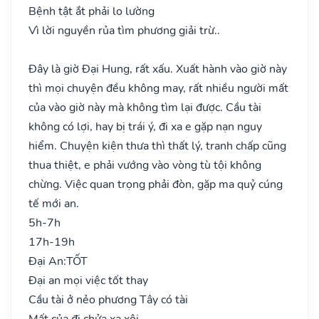
Bệnh tật ắt phải lo lường
Vì lời nguyền rủa tìm phương giải trừ..
Đây là giờ Đại Hung, rất xấu. Xuất hành vào giờ này
thì mọi chuyện đều không may, rất nhiều người mất
của vào giờ này mà không tìm lại được. Cầu tài
không có lợi, hay bị trái ý, đi xa e gặp nạn nguy
hiểm. Chuyện kiện thưa thì thất lý, tranh chấp cũng
thua thiệt, e phải vướng vào vòng tù tội không
chừng. Việc quan trọng phải đòn, gặp ma quỷ cúng
tế mới an.
5h-7h
17h-19h
Đại An:
TỐT
Đại an mọi việc tốt thay
Cầu tài ở nẻo phương Tây có tài
Mất của đi chửa xa xôi