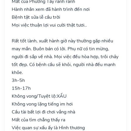
Mất của Phương Tây rành rành
Hành nhân xem đã hành trình đến nơi
Bệnh tật sửa lễ cầu trời
Mọi việc thuận lợi vui cười thật tươi..
Rất tốt lành, xuất hành giờ này thường gặp nhiều
may mắn. Buôn bán có lời. Phụ nữ có tin mừng,
người đi sắp về nhà. Mọi việc đều hòa hợp, trôi chảy
tốt đẹp. Có bệnh cầu sẽ khỏi, người nhà đều mạnh
khỏe.
3h-5h
15h-17h
Không vong/Tuyệt lộ:
XẤU
Không vong lặng tiếng im hơi
Cầu tài bất lợi đi chơi vắng nhà
Mất của tìm chẳng thấy ra
Việc quan sự xấu ấy là Hình thương