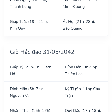
Thanh Long
Minh Đường
Giáp Tuất (19h-21h):
Ất Hợi (21h-23h):
Kim Quỹ
Bảo Quang
Giờ Hắc đạo 31/05/2042
Giáp Tý (23h-1h): Bạch
Bính Dần (3h-5h):
Hổ
Thiên Lao
Đinh Mão (5h-7h):
Kỷ Tị (9h-11h): Câu
Nguyên Vũ
Trận
Nhâm Thân (15h-17h):
Quý Dậu (17h-19h):