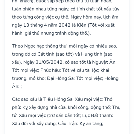
nhị khách), được sắp xếp theo thứ tự tuần hoàn,
luân phiên nhau từng ngày, có tính chất tốt xấu tùy
theo từng công việc cụ thể. Ngày hôm nay, lịch âm
ngày 13 tháng 4 năm 2042 là Kiến (Tốt với xuất
hành, giá thú nhưng tránh động thổ.).
Theo Ngọc hạp thông thư, mỗi ngày có nhiều sao,
trong đó có Cát tinh (sao tốt) và Hung tinh (sao
xấu). Ngày 31/05/2042, có sao tốt là Nguyệt Ân:
Tốt mọi việc; Phúc hậu: Tốt về cầu tài lộc; khai
trương, mở kho; Đại Hồng Sa: Tốt mọi việc; Hoàng
Ân: ;
Các sao xấu là Tiểu Hồng Sa: Xấu mọi việc; Thổ
phủ: Kỵ xây dựng nhà cửa, khởi công, động thổ; Thụ
tử: Xấu mọi việc (trừ săn bắn tốt; Lục Bất thành:
Xấu đối với xây dựng; Câu Trận: Kỵ an táng;