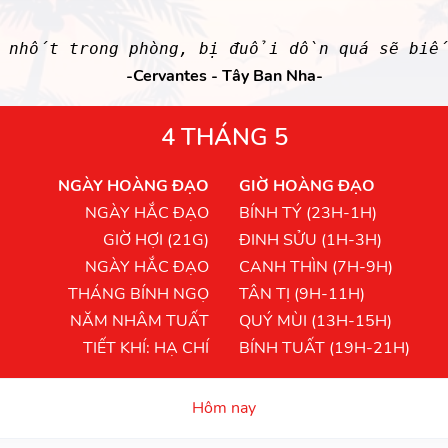
ị nhốt trong phòng, bị đuổi dồn quá sẽ bi
-Cervantes - Tây Ban Nha-
4 THÁNG 5
NGÀY HOÀNG ĐẠO
GIỜ HOÀNG ĐẠO
NGÀY HẮC ĐẠO
BÍNH TÝ (23H-1H)
GIỜ HỢI (21G)
ĐINH SỬU (1H-3H)
NGÀY HẮC ĐẠO
CANH THÌN (7H-9H)
THÁNG BÍNH NGỌ
TÂN TỊ (9H-11H)
NĂM NHÂM TUẤT
QUÝ MÙI (13H-15H)
TIẾT KHÍ: HẠ CHÍ
BÍNH TUẤT (19H-21H)
Hôm nay