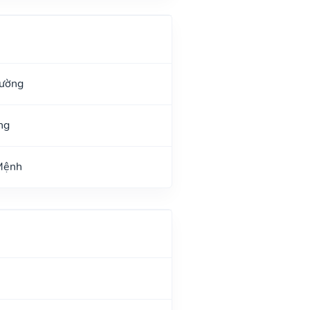
Đường
ng
 Mệnh