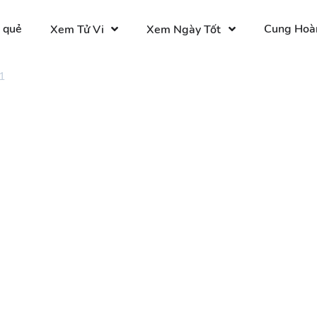
 quẻ
Cung Hoà
Xem Tử Vi
Xem Ngày Tốt
1