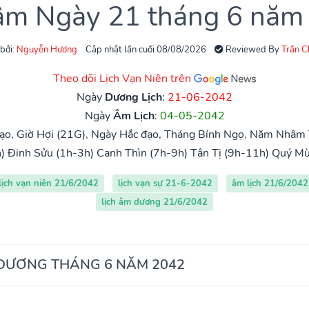
 âm Ngày 21 tháng 6 năm
 bởi:
Nguyễn Hương
Cập nhật lần cuối 08/08/2026
Reviewed By
Trần 
Theo dõi Lịch Vạn Niên trên
Ngày
Dương Lịch
:
21-06-2042
Ngày
Âm Lịch
:
04-05-2042
ạo, Giờ Hợi (21G), Ngày Hắc đạo, Tháng Bính Ngọ, Năm Nhâm T
)
Đinh Sửu (1h-3h)
Canh Thìn (7h-9h)
Tân Tị (9h-11h)
Quý Mù
lịch vạn niên 21/6/2042
lịch vạn sự 21-6-2042
âm lịch 21/6/2042
lịch âm dương 21/6/2042
 DƯƠNG THÁNG 6 NĂM 2042