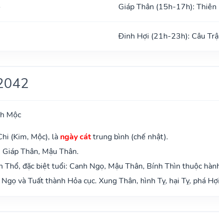
ổ
Giáp Thân (15h-17h): Thiên
Đinh Hợi (21h-23h): Câu Trậ
2042
ch Mộc
hi (Kim, Mộc), là
ngày cát
trung bình (chế nhật).
: Giáp Thân, Mậu Thân.
 Thổ, đặc biệt tuổi: Canh Ngọ, Mậu Thân, Bính Thìn thuộc hàn
Ngọ và Tuất thành Hỏa cục. Xung Thân, hình Tỵ, hại Tỵ, phá Hợi