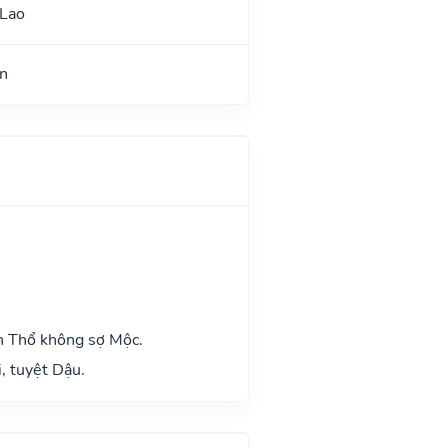
 Lao
n
h Thổ không sợ Mộc.
, tuyệt Dậu.