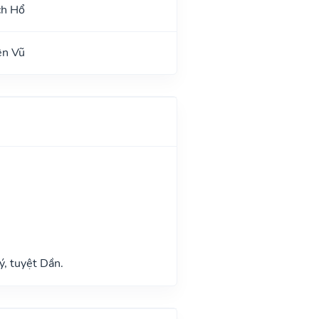
ch Hổ
ên Vũ
ý, tuyệt Dần.