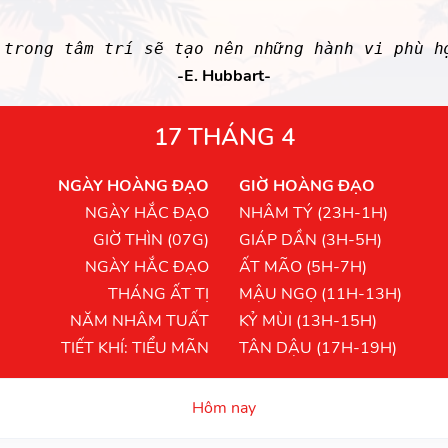
rong tâm trí sẽ tạo nên những hành vi phù h
-E. Hubbart-
17 THÁNG 4
NGÀY HOÀNG ĐẠO
GIỜ HOÀNG ĐẠO
NGÀY HẮC ĐẠO
NHÂM TÝ (23H-1H)
GIỜ THÌN (07G)
GIÁP DẦN (3H-5H)
NGÀY HẮC ĐẠO
ẤT MÃO (5H-7H)
THÁNG ẤT TỊ
MẬU NGỌ (11H-13H)
NĂM NHÂM TUẤT
KỶ MÙI (13H-15H)
TIẾT KHÍ: TIỂU MÃN
TÂN DẬU (17H-19H)
Hôm nay