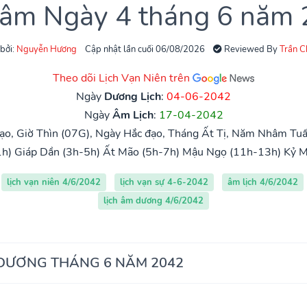
 âm Ngày 4 tháng 6 năm
 bởi:
Nguyễn Hương
Cập nhật lần cuối 06/08/2026
Reviewed By
Trần 
Theo dõi Lịch Vạn Niên trên
Ngày
Dương Lịch
:
04-06-2042
Ngày
Âm Lịch
:
17-04-2042
ạo, Giờ Thìn (07G), Ngày Hắc đạo, Tháng Ất Tị, Năm Nhâm Tuấ
h)
Giáp Dần (3h-5h)
Ất Mão (5h-7h)
Mậu Ngọ (11h-13h)
Kỷ M
lịch vạn niên 4/6/2042
lịch vạn sự 4-6-2042
âm lịch 4/6/2042
lịch âm dương 4/6/2042
 DƯƠNG THÁNG 6 NĂM 2042