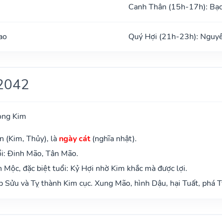
Canh Thân (15h-17h): Bạ
ao
Quý Hợi (21h-23h): Nguy
2042
ong Kim
n (Kim, Thủy), là
ngày cát
(nghĩa nhật).
i: Đinh Mão, Tân Mão.
Mộc, đặc biệt tuổi: Kỷ Hợi nhờ Kim khắc mà được lợi.
 Sửu và Tỵ thành Kim cục. Xung Mão, hình Dậu, hại Tuất, phá T