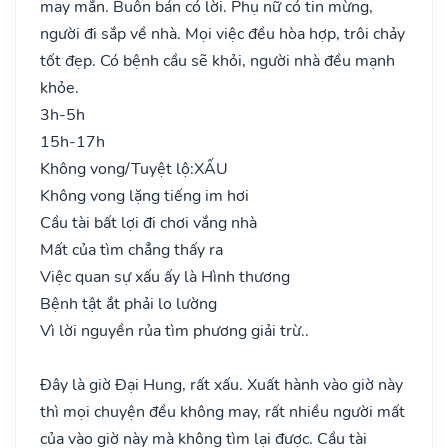
may mắn. Buôn bán có lời. Phụ nữ có tin mừng,
người đi sắp về nhà. Mọi việc đều hòa hợp, trôi chảy
tốt đẹp. Có bệnh cầu sẽ khỏi, người nhà đều mạnh
khỏe.
3h-5h
15h-17h
Không vong/Tuyệt lộ:
XẤU
Không vong lặng tiếng im hơi
Cầu tài bất lợi đi chơi vắng nhà
Mất của tìm chẳng thấy ra
Việc quan sự xấu ấy là Hình thương
Bệnh tật ắt phải lo lường
Vì lời nguyền rủa tìm phương giải trừ..
Đây là giờ Đại Hung, rất xấu. Xuất hành vào giờ này
thì mọi chuyện đều không may, rất nhiều người mất
của vào giờ này mà không tìm lại được. Cầu tài