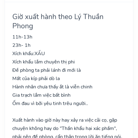
Giờ xuất hành theo Lý Thuần
Phong
11h-13h
23h- 1h
Xích khẩu:
XẤU
Xích khẩu lắm chuyên thị phi
Đề phòng ta phải lánh đi mới là
Mất của kíp phải dò la
Hành nhân chưa thấy ắt là viễn chinh
Gia trạch lắm việc bất bình
Ốm đau vì bởi yêu tinh trêu người..
Xuất hành vào giờ này hay xảy ra việc cãi cọ, gặp
chuyện không hay do "Thần khẩu hại xác phầm",
phải nên đề phòng, cẩn thận trong lời ăn tiếng nói,