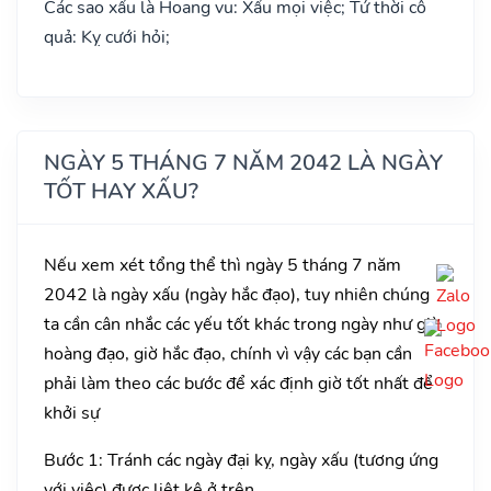
Các sao xấu là Hoang vu: Xấu mọi việc; Tứ thời cô
quả: Kỵ cưới hỏi;
NGÀY 5 THÁNG 7 NĂM 2042 LÀ NGÀY
TỐT HAY XẤU?
Nếu xem xét tổng thể thì ngày 5 tháng 7 năm
2042 là ngày xấu (ngày hắc đạo), tuy nhiên chúng
ta cần cân nhắc các yếu tốt khác trong ngày như giờ
hoàng đạo, giờ hắc đạo, chính vì vậy các bạn cần
phải làm theo các bước để xác định giờ tốt nhất để
khởi sự
Bước 1: Tránh các ngày đại kỵ, ngày xấu (tương ứng
với việc) được liệt kê ở trên.