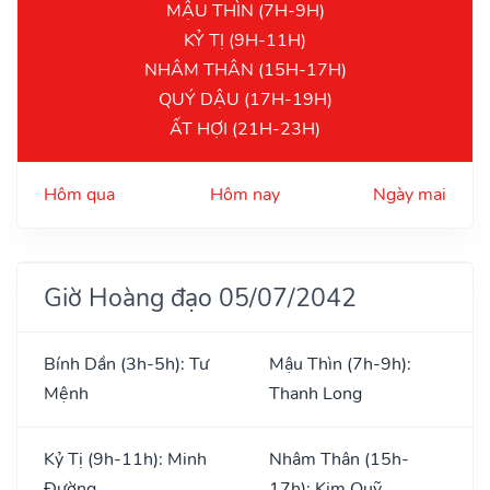
MẬU THÌN (7H-9H)
KỶ TỊ (9H-11H)
NHÂM THÂN (15H-17H)
QUÝ DẬU (17H-19H)
ẤT HỢI (21H-23H)
Hôm qua
Hôm nay
Ngày mai
Giờ Hoàng đạo 05/07/2042
Bính Dần (3h-5h): Tư
Mậu Thìn (7h-9h):
Mệnh
Thanh Long
Kỷ Tị (9h-11h): Minh
Nhâm Thân (15h-
Đường
17h): Kim Quỹ