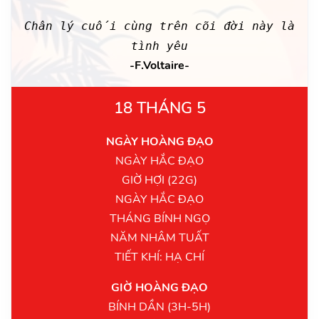
Chân lý cuối cùng trên cõi đời này là
tình yêu
-F.Voltaire-
18 THÁNG 5
NGÀY HOÀNG ĐẠO
NGÀY HẮC ĐẠO
GIỜ HỢI (22G)
NGÀY HẮC ĐẠO
THÁNG BÍNH NGỌ
NĂM NHÂM TUẤT
TIẾT KHÍ: HẠ CHÍ
GIỜ HOÀNG ĐẠO
BÍNH DẦN (3H-5H)