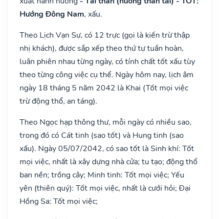
xuất hành hướng
- Tài thần (hướng thần tài) - TỐT:
Hướng Đông Nam
, xấu.
Theo Lịch Vạn Sự, có 12 trực (gọi là kiến trừ thập
nhị khách), được sắp xếp theo thứ tự tuần hoàn,
luân phiên nhau từng ngày, có tính chất tốt xấu tùy
theo từng công việc cụ thể. Ngày hôm nay, lịch âm
ngày 18 tháng 5 năm 2042 là Khai (Tốt mọi việc
trừ động thổ, an táng).
Theo Ngọc hạp thông thư, mỗi ngày có nhiều sao,
trong đó có Cát tinh (sao tốt) và Hung tinh (sao
xấu). Ngày 05/07/2042, có sao tốt là Sinh khí: Tốt
mọi việc, nhất là xây dựng nhà cửa; tu tạo; động thổ
ban nền; trồng cây; Minh tinh: Tốt mọi việc; Yếu
yên (thiên quý): Tốt mọi việc, nhất là cưới hỏi; Đại
Hồng Sa: Tốt mọi việc;