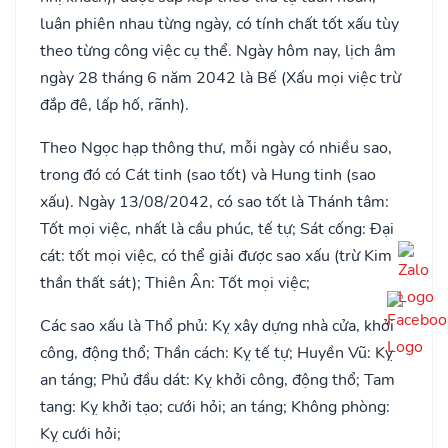
luân phiên nhau từng ngày, có tính chất tốt xấu tùy
theo từng công việc cụ thể. Ngày hôm nay, lịch âm
ngày 28 tháng 6 năm 2042 là Bế (Xấu mọi việc trừ
đắp đê, lấp hố, rãnh).
Theo Ngọc hạp thông thư, mỗi ngày có nhiều sao,
trong đó có Cát tinh (sao tốt) và Hung tinh (sao
xấu). Ngày 13/08/2042, có sao tốt là Thánh tâm:
Tốt mọi việc, nhất là cầu phúc, tế tự; Sát cống: Đại
cát: tốt mọi việc, có thể giải được sao xấu (trừ Kim
thần thất sát); Thiên Ân: Tốt mọi việc;
Các sao xấu là Thổ phủ: Kỵ xây dựng nhà cửa, khởi
công, động thổ; Thần cách: Kỵ tế tự; Huyền Vũ: Kỵ
an táng; Phủ đầu dát: Kỵ khởi công, động thổ; Tam
tang: Kỵ khởi tạo; cưới hỏi; an táng; Không phòng:
Kỵ cưới hỏi;