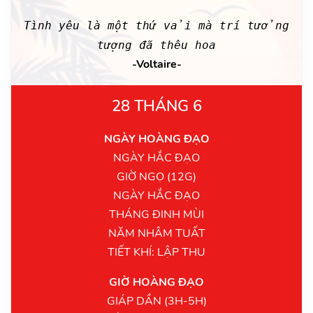
Tình yêu là một thứ vải mà trí tưởng
tượng đã thêu hoa
-Voltaire-
28 THÁNG 6
NGÀY HOÀNG ĐẠO
NGÀY HẮC ĐẠO
GIỜ NGỌ (12G)
NGÀY HẮC ĐẠO
THÁNG ĐINH MÙI
NĂM NHÂM TUẤT
TIẾT KHÍ: LẬP THU
GIỜ HOÀNG ĐẠO
GIÁP DẦN (3H-5H)