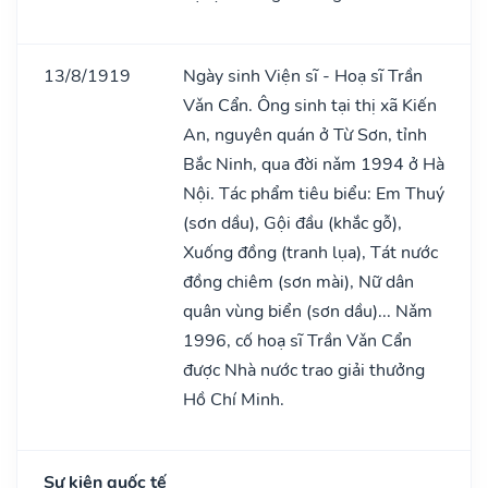
13/8/1919
Ngày sinh Viện sĩ - Hoạ sĩ Trần
Vǎn Cẩn. Ông sinh tại thị xã Kiến
An, nguyên quán ở Từ Sơn, tỉnh
Bắc Ninh, qua đời nǎm 1994 ở Hà
Nội. Tác phẩm tiêu biểu: Em Thuý
(sơn dầu), Gội đầu (khắc gỗ),
Xuống đồng (tranh lụa), Tát nước
đồng chiêm (sơn mài), Nữ dân
quân vùng biển (sơn dầu)... Nǎm
1996, cố hoạ sĩ Trần Vǎn Cẩn
được Nhà nước trao giải thưởng
Hồ Chí Minh.
Sự kiện quốc tế