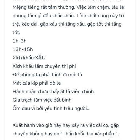
Miệng tiếng rất tầm thường. Việc làm chậm, lâu la
nhưng làm gì đều chắc chắn. Tính chất cung này trì
trệ, kéo dài, gặp xấu thì tăng xấu, gặp tốt thì tăng
tốt.
1h-3h
13h-15h
Xích khẩu:
XẤU
Xích khẩu lắm chuyên thị phi
Đề phòng ta phải lánh đi mới là
Mất của kíp phải dò la
Hành nhân chưa thấy ắt là viễn chinh
Gia trạch lắm việc bất bình
Ốm đau vì bởi yêu tinh trêu người..
Xuất hành vào giờ này hay xảy ra việc cãi cọ, gặp
chuyện không hay do "Thần khẩu hại xác phầm",