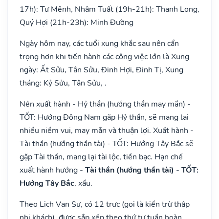
17h): Tư Mệnh, Nhâm Tuất (19h-21h): Thanh Long,
Quý Hợi (21h-23h): Minh Đường
Ngày hôm nay, các tuổi xung khắc sau nên cẩn
trọng hơn khi tiến hành các công việc lớn là Xung
ngày: Ất Sửu, Tân Sửu, Đinh Hợi, Đinh Tị, Xung
tháng: Kỷ Sửu, Tân Sửu, .
Nên xuất hành - Hỷ thần (hướng thần may mắn) -
TỐT: Hướng Đông Nam gặp Hỷ thần, sẽ mang lại
nhiều niềm vui, may mắn và thuận lợi. Xuất hành -
Tài thần (hướng thần tài) - TỐT: Hướng Tây Bắc sẽ
gặp Tài thần, mang lại tài lộc, tiền bạc. Hạn chế
xuất hành hướng
- Tài thần (hướng thần tài) - TỐT:
Hướng Tây Bắc
, xấu.
Theo Lịch Vạn Sự, có 12 trực (gọi là kiến trừ thập
nhị khách), được sắp xếp theo thứ tự tuần hoàn,