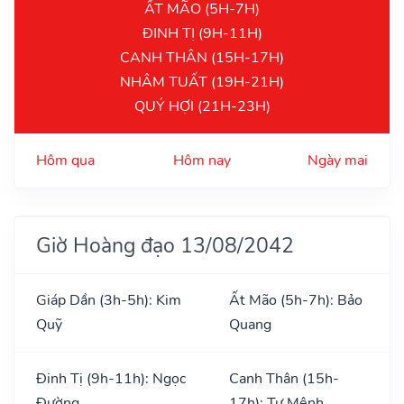
ẤT MÃO (5H-7H)
ĐINH TỊ (9H-11H)
CANH THÂN (15H-17H)
NHÂM TUẤT (19H-21H)
QUÝ HỢI (21H-23H)
Hôm qua
Hôm nay
Ngày mai
Giờ Hoàng đạo 13/08/2042
Giáp Dần (3h-5h): Kim
Ất Mão (5h-7h): Bảo
Quỹ
Quang
Đinh Tị (9h-11h): Ngọc
Canh Thân (15h-
Đường
17h): Tư Mệnh