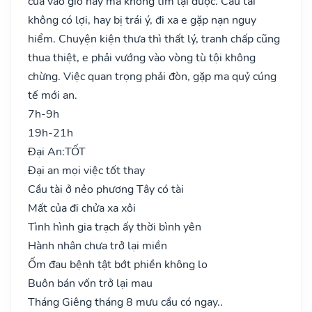
của vào giờ này mà không tìm lại được. Cầu tài
không có lợi, hay bị trái ý, đi xa e gặp nạn nguy
hiểm. Chuyện kiện thưa thì thất lý, tranh chấp cũng
thua thiệt, e phải vướng vào vòng tù tội không
chừng. Việc quan trọng phải đòn, gặp ma quỷ cúng
tế mới an.
7h-9h
19h-21h
Đại An:
TỐT
Đại an mọi việc tốt thay
Cầu tài ở nẻo phương Tây có tài
Mất của đi chửa xa xôi
Tình hình gia trạch ấy thời bình yên
Hành nhân chưa trở lại miền
Ốm đau bệnh tật bớt phiền không lo
Buôn bán vốn trở lại mau
Tháng Giêng tháng 8 mưu cầu có ngay..