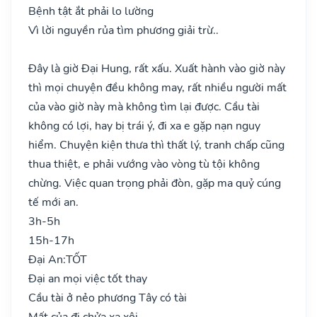
Bệnh tật ắt phải lo lường
Vì lời nguyền rủa tìm phương giải trừ..
Đây là giờ Đại Hung, rất xấu. Xuất hành vào giờ này
thì mọi chuyện đều không may, rất nhiều người mất
của vào giờ này mà không tìm lại được. Cầu tài
không có lợi, hay bị trái ý, đi xa e gặp nạn nguy
hiểm. Chuyện kiện thưa thì thất lý, tranh chấp cũng
thua thiệt, e phải vướng vào vòng tù tội không
chừng. Việc quan trọng phải đòn, gặp ma quỷ cúng
tế mới an.
3h-5h
15h-17h
Đại An:
TỐT
Đại an mọi việc tốt thay
Cầu tài ở nẻo phương Tây có tài
Mất của đi chửa xa xôi