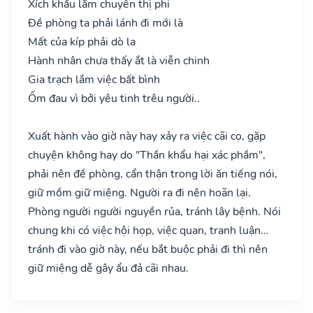
Xích khẩu lắm chuyên thị phi
Đề phòng ta phải lánh đi mới là
Mất của kíp phải dò la
Hành nhân chưa thấy ắt là viễn chinh
Gia trạch lắm việc bất bình
Ốm đau vì bởi yêu tinh trêu người..
Xuất hành vào giờ này hay xảy ra việc cãi cọ, gặp
chuyện không hay do "Thần khẩu hại xác phầm",
phải nên đề phòng, cẩn thận trong lời ăn tiếng nói,
giữ mồm giữ miệng. Người ra đi nên hoãn lại.
Phòng người người nguyền rủa, tránh lây bệnh. Nói
chung khi có việc hội họp, việc quan, tranh luận…
tránh đi vào giờ này, nếu bắt buộc phải đi thì nên
giữ miệng dễ gây ẩu đả cãi nhau.