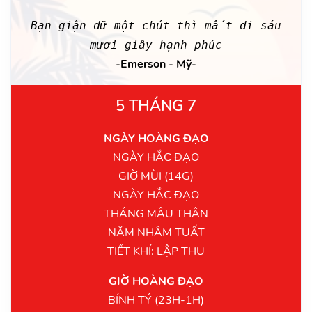
Bạn giận dữ một chút thì mất đi sáu
mươi giây hạnh phúc
-Emerson - Mỹ-
5 THÁNG 7
NGÀY HOÀNG ĐẠO
NGÀY HẮC ĐẠO
GIỜ MÙI (14G)
NGÀY HẮC ĐẠO
THÁNG MẬU THÂN
NĂM NHÂM TUẤT
TIẾT KHÍ: LẬP THU
GIỜ HOÀNG ĐẠO
BÍNH TÝ (23H-1H)