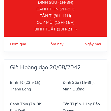
ĐINH SỬU (1H-3H)
CANH THÌN (7H-9H)
TÂN TỊ (9H-11H)
QUÝ MÙI (13H-15H)
BÍNH TUẤT (19H-21H)
Hôm qua
Hôm nay
Ngày mai
Giờ Hoàng đạo 20/08/2042
Bính Tý (23h-1h):
Đinh Sửu (1h-3h):
Thanh Long
Minh Đường
Canh Thìn (7h-9h):
Tân Tị (9h-11h): Bảo
Kim Quỹ
Quang