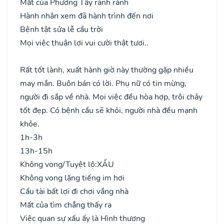
Mất của Phương Tây rành rành
Hành nhân xem đã hành trình đến nơi
Bệnh tật sửa lễ cầu trời
Mọi việc thuận lợi vui cười thật tươi..
Rất tốt lành, xuất hành giờ này thường gặp nhiều
may mắn. Buôn bán có lời. Phụ nữ có tin mừng,
người đi sắp về nhà. Mọi việc đều hòa hợp, trôi chảy
tốt đẹp. Có bệnh cầu sẽ khỏi, người nhà đều mạnh
khỏe.
1h-3h
13h-15h
Không vong/Tuyệt lộ:
XẤU
Không vong lặng tiếng im hơi
Cầu tài bất lợi đi chơi vắng nhà
Mất của tìm chẳng thấy ra
Việc quan sự xấu ấy là Hình thương