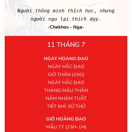
Người thông minh thích học, nhưng
người ngu lại thích dạy.
-Chekhov - Nga-
11 THÁNG 7
NGÀY HOÀNG ĐẠO
NGÀY HẮC ĐẠO
GIỜ THÂN (15G)
NGÀY HẮC ĐẠO
THÁNG MẬU THÂN
NĂM NHÂM TUẤT
TIẾT KHÍ: XỬ THỬ
GIỜ HOÀNG ĐẠO
MẬU TÝ (23H-1H)