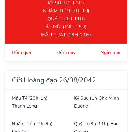
KỶ SỬU (1H-3H)
NHÂM THÌN (7H-9H)
QUÝ TỊ (9H-11H)
ẤT MÙI (13H-15H)
MẬU TUẤT (19H-21H)
Hôm qua
Hôm nay
Ngày mai
Giờ Hoàng đạo 26/08/2042
Mậu Tý (23h-1h):
Kỷ Sửu (1h-3h): Minh
Thanh Long
Đường
Nhâm Thìn (7h-9h):
Quý Tị (9h-11h): Bảo
Kim Quỹ
Quang