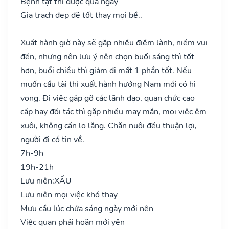
Bệnh tật thì được qua ngày
Gia trạch đẹp đẽ tốt thay mọi bề..
Xuất hành giờ này sẽ gặp nhiều điềm lành, niềm vui
đến, nhưng nên lưu ý nên chọn buổi sáng thì tốt
hơn, buổi chiều thì giảm đi mất 1 phần tốt. Nếu
muốn cầu tài thì xuất hành hướng Nam mới có hi
vọng. Đi việc gặp gỡ các lãnh đạo, quan chức cao
cấp hay đối tác thì gặp nhiều may mắn, mọi việc êm
xuôi, không cần lo lắng. Chăn nuôi đều thuận lợi,
người đi có tin về.
7h-9h
19h-21h
Lưu niên:
XẤU
Lưu niên mọi việc khó thay
Mưu cầu lúc chửa sáng ngày mới nên
Việc quan phải hoãn mới yên