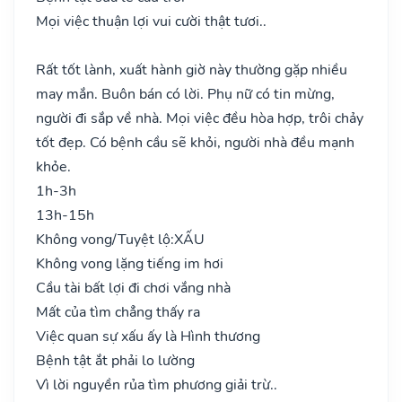
Mọi việc thuận lợi vui cười thật tươi..
Rất tốt lành, xuất hành giờ này thường gặp nhiều
may mắn. Buôn bán có lời. Phụ nữ có tin mừng,
người đi sắp về nhà. Mọi việc đều hòa hợp, trôi chảy
tốt đẹp. Có bệnh cầu sẽ khỏi, người nhà đều mạnh
khỏe.
1h-3h
13h-15h
Không vong/Tuyệt lộ:
XẤU
Không vong lặng tiếng im hơi
Cầu tài bất lợi đi chơi vắng nhà
Mất của tìm chẳng thấy ra
Việc quan sự xấu ấy là Hình thương
Bệnh tật ắt phải lo lường
Vì lời nguyền rủa tìm phương giải trừ..