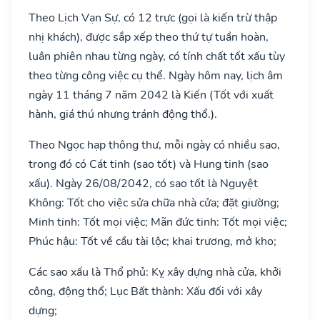
Theo Lịch Vạn Sự, có 12 trực (gọi là kiến trừ thập
nhị khách), được sắp xếp theo thứ tự tuần hoàn,
luân phiên nhau từng ngày, có tính chất tốt xấu tùy
theo từng công việc cụ thể. Ngày hôm nay, lịch âm
ngày 11 tháng 7 năm 2042 là Kiến (Tốt với xuất
hành, giá thú nhưng tránh động thổ.).
Theo Ngọc hạp thông thư, mỗi ngày có nhiều sao,
trong đó có Cát tinh (sao tốt) và Hung tinh (sao
xấu). Ngày 26/08/2042, có sao tốt là Nguyệt
Không: Tốt cho việc sửa chữa nhà cửa; đặt giường;
Minh tinh: Tốt mọi việc; Mãn đức tinh: Tốt mọi việc;
Phúc hậu: Tốt về cầu tài lộc; khai trương, mở kho;
Các sao xấu là Thổ phủ: Kỵ xây dựng nhà cửa, khởi
công, động thổ; Lục Bất thành: Xấu đối với xây
dựng;