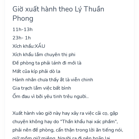
Giờ xuất hành theo Lý Thuần
Phong
11h-13h
23h- 1h
Xích khẩu:
XẤU
Xích khẩu lắm chuyên thị phi
Đề phòng ta phải lánh đi mới là
Mất của kíp phải dò la
Hành nhân chưa thấy ắt là viễn chinh
Gia trạch lắm việc bất bình
Ốm đau vì bởi yêu tinh trêu người..
Xuất hành vào giờ này hay xảy ra việc cãi cọ, gặp
chuyện không hay do "Thần khẩu hại xác phầm",
phải nên đề phòng, cẩn thận trong lời ăn tiếng nói,
giữ mồm giữ miệng. Người ra đi nên hoãn lại.