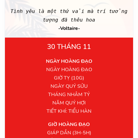
Tình yêu là một thứ vải mà trí tưởng
tượng đã thêu hoa
-Voltaire-
30 THÁNG 11
NGÀY HOÀNG ĐẠO
NGÀY HOÀNG ĐẠO
GIỜ TỴ (10G)
NGÀY QUÝ SỬU
THÁNG NHÂM TÝ
NĂM QUÝ HỢI
TIẾT KHÍ: TIỂU HÀN
GIỜ HOÀNG ĐẠO
GIÁP DẦN (3H-5H)