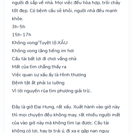
người đi sắp về nhà. Mọi việc đều hòa hợp, trôi chảy
tốt đẹp. Có bệnh cầu sẽ khỏi, người nhà đều mạnh
khỏe.
3h-5h
15h-17h
Không vong/Tuyệt lộ:
XẤU
Không vong lặng tiếng im hơi
Cầu tài bất lợi đi chơi vắng nhà
Mất của tìm chẳng thấy ra
Việc quan sự xấu ấy là Hình thương
Bệnh tật ắt phải lo lường
Vì lời nguyền rủa tìm phương giải trừ..
Đây là giờ Đại Hung, rất xấu. Xuất hành vào giờ này
thì mọi chuyện đều không may, rất nhiều người mất
của vào giờ này mà không tìm lại được. Cầu tài
không có lợi, hay bị trái ý, đi xa e gặp nạn nguy