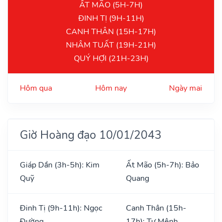
ẤT MÃO (5H-7H)
ĐINH TỊ (9H-11H)
CANH THÂN (15H-17H)
NHÂM TUẤT (19H-21H)
QUÝ HỢI (21H-23H)
Hôm qua
Hôm nay
Ngày mai
Giờ Hoàng đạo 10/01/2043
Giáp Dần (3h-5h): Kim
Ất Mão (5h-7h): Bảo
Quỹ
Quang
Đinh Tị (9h-11h): Ngọc
Canh Thân (15h-
Đường
17h): Tư Mệnh