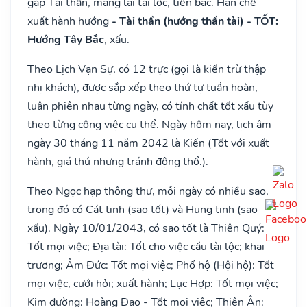
gặp Tài thần, mang lại tài lộc, tiền bạc. Hạn chế
xuất hành hướng
- Tài thần (hướng thần tài) - TỐT:
Hướng Tây Bắc
, xấu.
Theo Lịch Vạn Sự, có 12 trực (gọi là kiến trừ thập
nhị khách), được sắp xếp theo thứ tự tuần hoàn,
luân phiên nhau từng ngày, có tính chất tốt xấu tùy
theo từng công việc cụ thể. Ngày hôm nay, lịch âm
ngày 30 tháng 11 năm 2042 là Kiến (Tốt với xuất
hành, giá thú nhưng tránh động thổ.).
Theo Ngọc hạp thông thư, mỗi ngày có nhiều sao,
trong đó có Cát tinh (sao tốt) và Hung tinh (sao
xấu). Ngày 10/01/2043, có sao tốt là Thiên Quý:
Tốt mọi việc; Địa tài: Tốt cho việc cầu tài lộc; khai
trương; Âm Đức: Tốt mọi việc; Phổ hộ (Hội hộ): Tốt
mọi việc, cưới hỏi; xuất hành; Lục Hợp: Tốt mọi việc;
Kim đường: Hoàng Đạo - Tốt mọi việc; Thiên Ân: