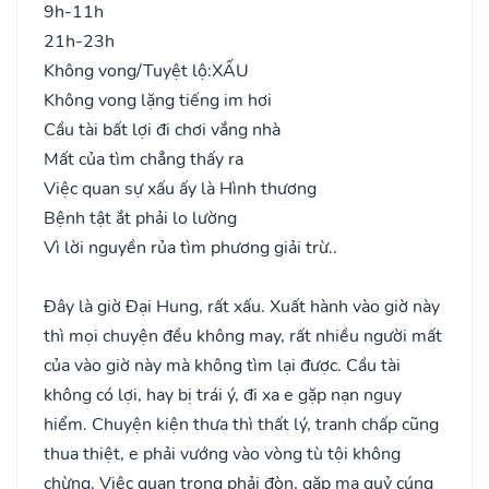
9h-11h
21h-23h
Không vong/Tuyệt lộ:
XẤU
Không vong lặng tiếng im hơi
Cầu tài bất lợi đi chơi vắng nhà
Mất của tìm chẳng thấy ra
Việc quan sự xấu ấy là Hình thương
Bệnh tật ắt phải lo lường
Vì lời nguyền rủa tìm phương giải trừ..
Đây là giờ Đại Hung, rất xấu. Xuất hành vào giờ này
thì mọi chuyện đều không may, rất nhiều người mất
của vào giờ này mà không tìm lại được. Cầu tài
không có lợi, hay bị trái ý, đi xa e gặp nạn nguy
hiểm. Chuyện kiện thưa thì thất lý, tranh chấp cũng
thua thiệt, e phải vướng vào vòng tù tội không
chừng. Việc quan trọng phải đòn, gặp ma quỷ cúng