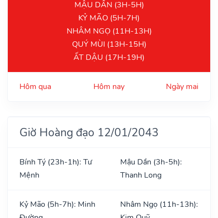
MẬU DẦN (3H-5H)
KỶ MÃO (5H-7H)
NHÂM NGỌ (11H-13H)
QUÝ MÙI (13H-15H)
ẤT DẬU (17H-19H)
Hôm qua
Hôm nay
Ngày mai
Giờ Hoàng đạo 12/01/2043
Bính Tý (23h-1h): Tư
Mậu Dần (3h-5h):
Mệnh
Thanh Long
Kỷ Mão (5h-7h): Minh
Nhâm Ngọ (11h-13h):
Đường
Kim Quỹ