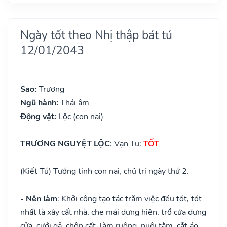
Ngày tốt theo Nhị thập bát tú
12/01/2043
Sao:
Trương
Ngũ hành:
Thái âm
Động vật:
Lộc (con nai)
TRƯƠNG NGUYỆT LỘC
: Vạn Tu:
TỐT
(Kiết Tú) Tướng tinh con nai, chủ trị ngày thứ 2.
- Nên làm
: Khởi công tạo tác trăm việc đều tốt, tốt
nhất là xây cất nhà, che mái dựng hiên, trổ cửa dựng
cửa, cưới gả, chôn cất, làm ruộng, nuôi tằm, cắt áo,