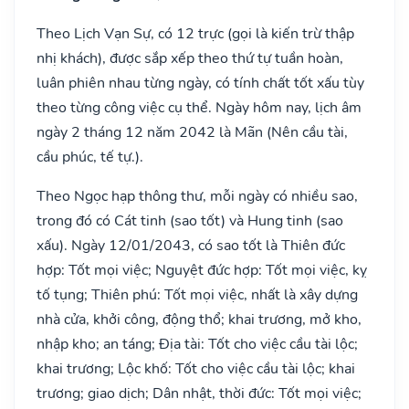
Theo Lịch Vạn Sự, có 12 trực (gọi là kiến trừ thập
nhị khách), được sắp xếp theo thứ tự tuần hoàn,
luân phiên nhau từng ngày, có tính chất tốt xấu tùy
theo từng công việc cụ thể. Ngày hôm nay, lịch âm
ngày 2 tháng 12 năm 2042 là Mãn (Nên cầu tài,
cầu phúc, tế tự.).
Theo Ngọc hạp thông thư, mỗi ngày có nhiều sao,
trong đó có Cát tinh (sao tốt) và Hung tinh (sao
xấu). Ngày 12/01/2043, có sao tốt là Thiên đức
hợp: Tốt mọi việc; Nguyệt đức hợp: Tốt mọi việc, kỵ
tố tụng; Thiên phú: Tốt mọi việc, nhất là xây dựng
nhà cửa, khởi công, động thổ; khai trương, mở kho,
nhập kho; an táng; Địa tài: Tốt cho việc cầu tài lộc;
khai trương; Lộc khố: Tốt cho việc cầu tài lộc; khai
trương; giao dịch; Dân nhật, thời đức: Tốt mọi việc;