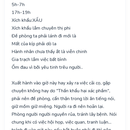
5h-7h
17h-19h
Xích khẩu:
XẤU
Xích khẩu lắm chuyên thị phi
Đề phòng ta phải lánh đi mới là
Mất của kíp phải dò la
Hành nhân chưa thấy ắt là viễn chinh
Gia trạch lắm việc bất bình
Ốm đau vì bởi yêu tinh trêu người..
Xuất hành vào giờ này hay xảy ra việc cãi cọ, gặp
chuyện không hay do "Thần khẩu hại xác phầm",
phải nên đề phòng, cẩn thận trong lời ăn tiếng nói,
giữ mồm giữ miệng. Người ra đi nên hoãn lại.
Phòng người người nguyền rủa, tránh lây bệnh. Nói
chung khi có việc hội họp, việc quan, tranh luận…
tránh đi vào giờ này, nếu bắt buộc phải đi thì nên