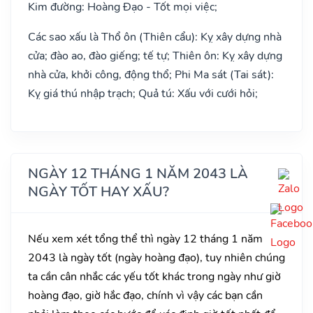
Kim đường: Hoàng Đạo - Tốt mọi việc;
Các sao xấu là Thổ ôn (Thiên cẩu): Kỵ xây dựng nhà
cửa; đào ao, đào giếng; tế tự; Thiên ôn: Kỵ xây dựng
nhà cửa, khởi công, động thổ; Phi Ma sát (Tai sát):
Kỵ giá thú nhập trạch; Quả tú: Xấu với cưới hỏi;
NGÀY 12 THÁNG 1 NĂM 2043 LÀ
NGÀY TỐT HAY XẤU?
Nếu xem xét tổng thể thì ngày 12 tháng 1 năm
2043 là ngày tốt (ngày hoàng đạo), tuy nhiên chúng
ta cần cân nhắc các yếu tốt khác trong ngày như giờ
hoàng đạo, giờ hắc đạo, chính vì vậy các bạn cần