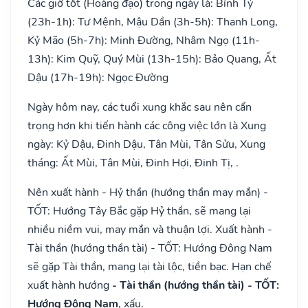
Các giờ tốt (Hoàng đạo) trong ngày là: Bính Tý
(23h-1h): Tư Mệnh, Mậu Dần (3h-5h): Thanh Long,
Kỷ Mão (5h-7h): Minh Đường, Nhâm Ngọ (11h-
13h): Kim Quỹ, Quý Mùi (13h-15h): Bảo Quang, Ất
Dậu (17h-19h): Ngọc Đường
Ngày hôm nay, các tuổi xung khắc sau nên cẩn
trọng hơn khi tiến hành các công việc lớn là Xung
ngày: Kỷ Dậu, Đinh Dậu, Tân Mùi, Tân Sửu, Xung
tháng: Ất Mùi, Tân Mùi, Đinh Hợi, Đinh Tị, .
Nên xuất hành - Hỷ thần (hướng thần may mắn) -
TỐT: Hướng Tây Bắc gặp Hỷ thần, sẽ mang lại
nhiều niềm vui, may mắn và thuận lợi. Xuất hành -
Tài thần (hướng thần tài) - TỐT: Hướng Đông Nam
sẽ gặp Tài thần, mang lại tài lộc, tiền bạc. Hạn chế
xuất hành hướng
- Tài thần (hướng thần tài) - TỐT:
Hướng Đông Nam
, xấu.