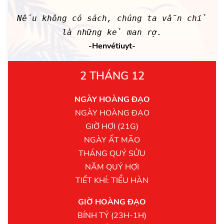
Nếu không có sách, chúng ta vẫn chỉ
là những kẻ man rợ.
-Henvétiuyt-
2 THÁNG 12
NGÀY HOÀNG ĐẠO
NGÀY HOÀNG ĐẠO
GIỜ HỢI (21G)
NGÀY ẤT MÃO
THÁNG QUÝ SỬU
NĂM QUÝ HỢI
TIẾT KHÍ: TIỂU HÀN
GIỜ HOÀNG ĐẠO
BÍNH TÝ (23H-1H)