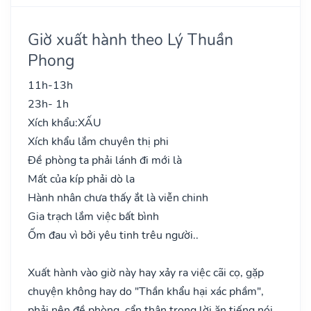
Giờ xuất hành theo Lý Thuần
Phong
11h-13h
23h- 1h
Xích khẩu:
XẤU
Xích khẩu lắm chuyên thị phi
Đề phòng ta phải lánh đi mới là
Mất của kíp phải dò la
Hành nhân chưa thấy ắt là viễn chinh
Gia trạch lắm việc bất bình
Ốm đau vì bởi yêu tinh trêu người..
Xuất hành vào giờ này hay xảy ra việc cãi cọ, gặp
chuyện không hay do "Thần khẩu hại xác phầm",
phải nên đề phòng, cẩn thận trong lời ăn tiếng nói,