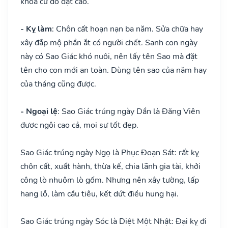
khoa cử đỗ đạt cao.
- Kỵ làm
: Chôn cất hoạn nạn ba năm. Sửa chữa hay
xây đắp mộ phần ắt có người chết. Sanh con ngày
này có Sao Giác khó nuôi, nên lấy tên Sao mà đặt
tên cho con mới an toàn. Dùng tên sao của năm hay
của tháng cũng được.
- Ngoại lệ
: Sao Giác trúng ngày Dần là Đăng Viên
được ngôi cao cả, mọi sự tốt đẹp.
Sao Giác trúng ngày Ngọ là Phục Đoạn Sát: rất kỵ
chôn cất, xuất hành, thừa kế, chia lãnh gia tài, khởi
công lò nhuộm lò gốm. Nhưng nên xây tường, lấp
hang lỗ, làm cầu tiêu, kết dứt điều hung hại.
Sao Giác trúng ngày Sóc là Diệt Một Nhật: Đại kỵ đi