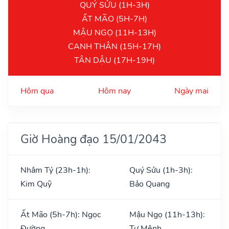
QUÝ SỬU (1H-3H)
ẤT MÃO (5H-7H)
MẬU NGỌ (11H-13H)
CANH THÂN (15H-17H)
TÂN DẬU (17H-19H)
Hôm qua
Hôm nay
Ngày mai
Giờ Hoàng đạo 15/01/2043
Nhâm Tý (23h-1h):
Quý Sửu (1h-3h):
Kim Quỹ
Bảo Quang
Ất Mão (5h-7h): Ngọc
Mậu Ngọ (11h-13h):
Đường
Tư Mệnh