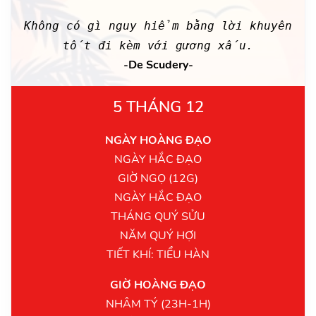
Không có gì nguy hiểm bằng lời khuyên
tốt đi kèm với gương xấu.
-De Scudery-
5 THÁNG 12
NGÀY HOÀNG ĐẠO
NGÀY HẮC ĐẠO
GIỜ NGỌ (12G)
NGÀY HẮC ĐẠO
THÁNG QUÝ SỬU
NĂM QUÝ HỢI
TIẾT KHÍ: TIỂU HÀN
GIỜ HOÀNG ĐẠO
NHÂM TÝ (23H-1H)