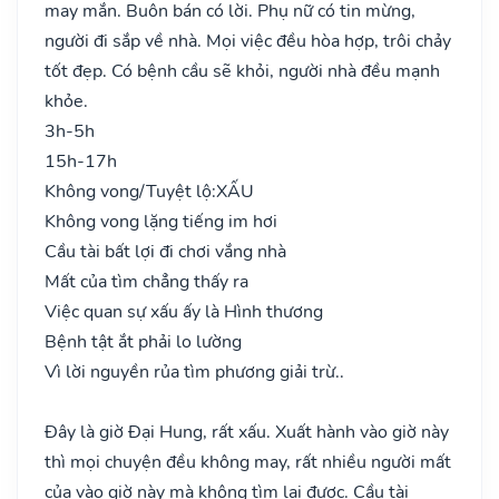
may mắn. Buôn bán có lời. Phụ nữ có tin mừng,
người đi sắp về nhà. Mọi việc đều hòa hợp, trôi chảy
tốt đẹp. Có bệnh cầu sẽ khỏi, người nhà đều mạnh
khỏe.
3h-5h
15h-17h
Không vong/Tuyệt lộ:
XẤU
Không vong lặng tiếng im hơi
Cầu tài bất lợi đi chơi vắng nhà
Mất của tìm chẳng thấy ra
Việc quan sự xấu ấy là Hình thương
Bệnh tật ắt phải lo lường
Vì lời nguyền rủa tìm phương giải trừ..
Đây là giờ Đại Hung, rất xấu. Xuất hành vào giờ này
thì mọi chuyện đều không may, rất nhiều người mất
của vào giờ này mà không tìm lại được. Cầu tài