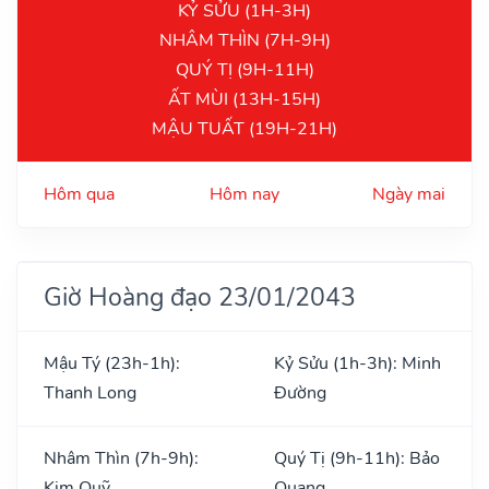
KỶ SỬU (1H-3H)
NHÂM THÌN (7H-9H)
QUÝ TỊ (9H-11H)
ẤT MÙI (13H-15H)
MẬU TUẤT (19H-21H)
Hôm qua
Hôm nay
Ngày mai
Giờ Hoàng đạo 23/01/2043
Mậu Tý (23h-1h):
Kỷ Sửu (1h-3h): Minh
Thanh Long
Đường
Nhâm Thìn (7h-9h):
Quý Tị (9h-11h): Bảo
Kim Quỹ
Quang