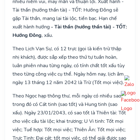
nhiều niềm vui, may mắn và thuận lợi. Xuất hành -
Tài thần (hướng thần tài) - TỐT: Hướng Đông sẽ
gặp Tài thần, mang lại tài lộc, tiền bạc. Hạn chế
xuất hành hướng
- Tài thần (hướng thần tài) - TỐT:
Hướng Đông
, xấu.
Theo Lịch Vạn Sự, có 12 trực (gọi là kiến trừ thập
nhị khách), được sắp xếp theo thứ tự tuần hoàn,
luân phiên nhau từng ngày, có tính chất tốt xấu tùy
theo từng công việc cụ thể. Ngày hôm nay, lịch âm
ngày 13 tháng 12 năm 2042 là Trừ (Tốt mọi việc).
Theo Ngọc hạp thông thư, mỗi ngày có nhiều sao,
trong đó có Cát tinh (sao tốt) và Hung tinh (sao
xấu). Ngày 23/01/2043, có sao tốt là Thiên tài: Tốt
cho việc cầu tài lộc; khai trương; U Vi tinh: Tốt mọi
việc; Tuế hợp: Tốt mọi việc; Thiên Ân: Tốt mọi việc;
Trực Tinh: Đại cát: tốt mọi việc, có thể giải được sao