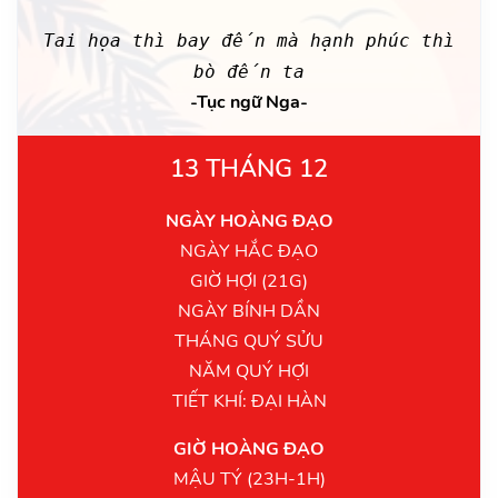
Tai họa thì bay đến mà hạnh phúc thì
bò đến ta
-Tục ngữ Nga-
13 THÁNG 12
NGÀY HOÀNG ĐẠO
NGÀY HẮC ĐẠO
GIỜ HỢI (21G)
NGÀY BÍNH DẦN
THÁNG QUÝ SỬU
NĂM QUÝ HỢI
TIẾT KHÍ: ĐẠI HÀN
GIỜ HOÀNG ĐẠO
MẬU TÝ (23H-1H)