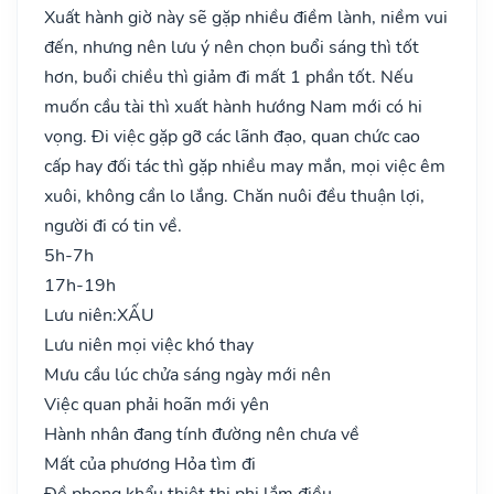
Xuất hành giờ này sẽ gặp nhiều điềm lành, niềm vui
đến, nhưng nên lưu ý nên chọn buổi sáng thì tốt
hơn, buổi chiều thì giảm đi mất 1 phần tốt. Nếu
muốn cầu tài thì xuất hành hướng Nam mới có hi
vọng. Đi việc gặp gỡ các lãnh đạo, quan chức cao
cấp hay đối tác thì gặp nhiều may mắn, mọi việc êm
xuôi, không cần lo lắng. Chăn nuôi đều thuận lợi,
người đi có tin về.
5h-7h
17h-19h
Lưu niên:
XẤU
Lưu niên mọi việc khó thay
Mưu cầu lúc chửa sáng ngày mới nên
Việc quan phải hoãn mới yên
Hành nhân đang tính đường nên chưa về
Mất của phương Hỏa tìm đi
Đề phong khẩu thiệt thị phi lắm điều..